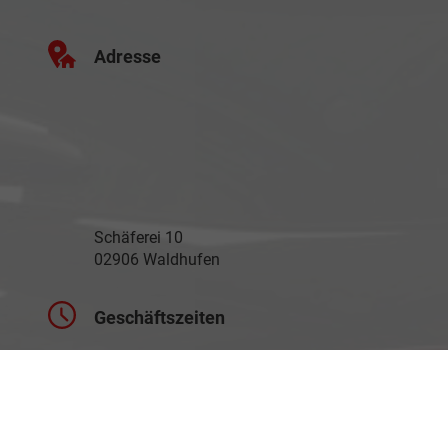
Adresse
Schäferei 10
02906 Waldhufen
Geschäftszeiten