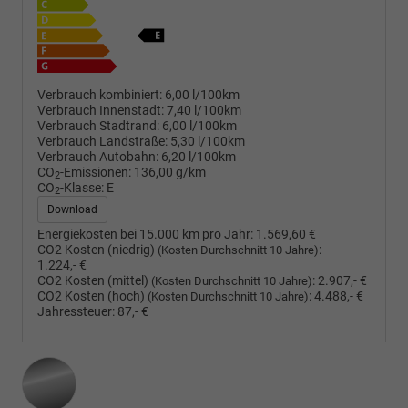
Verbrauch kombiniert:
6,00 l/100km
Verbrauch Innenstadt:
7,40 l/100km
Verbrauch Stadtrand:
6,00 l/100km
Verbrauch Landstraße:
5,30 l/100km
Verbrauch Autobahn:
6,20 l/100km
CO
-Emissionen:
136,00 g/km
2
CO
-Klasse:
E
2
Download
Energiekosten bei 15.000 km pro Jahr:
1.569,60 €
CO2 Kosten (niedrig)
:
(Kosten Durchschnitt 10 Jahre)
1.224,- €
CO2 Kosten (mittel)
:
2.907,- €
(Kosten Durchschnitt 10 Jahre)
CO2 Kosten (hoch)
:
4.488,- €
(Kosten Durchschnitt 10 Jahre)
Jahressteuer:
87,- €