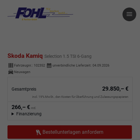
Skoda Kamiq
Selection 1.5 TSI 6-Gang
Fahrzeugnr.:
102352
unverbindliche Lieferzeit:
04.09.2026
Neuwagen
29.850,– €
Gesamtpreis
incl. 19% MwSt., den Kosten für Überführung und Zulassungspapieren
266,– €
mtl.
Finanzierung
Bestellunterlagen anfordern