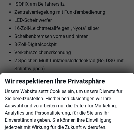
ISOFIX am Beifahrersitz
Zentralverriegelung mit Funkfernbedienung
LED-Scheinwerfer
16-Zoll-Leichtmetallfelgen „Nyota“ silber
Scheibenbremsen vorne und hinten
8-Zoll-Digitalcockpit
Verkehrszeichenerkennung
2-Speichen-Multifunktionslederlenkrad (Bei DSG mit
Schaltwippen)
Tempomat mit Geschwindigkeitsbegrenzer
Wir respektieren Ihre Privatsphäre
Škoda Infotainment mit 8-Zoll-Display
Unsere Website setzt Cookies ein, um unsere Dienste für
2x USB-C vorn
Sie bereitzustellen. Hierbei berücksichtigen wir Ihre
2x USB hinten
Auswahl und verarbeiten nur die Daten für Marketing,
Bluetooth
Analytics und Personalisierung, für die Sie uns Ihr
eCall
Einverständnis geben. Sie können Ihre Einwilligung
Parksensoren hinten
jederzeit mit Wirkung für die Zukunft widerrufen.
Außenspiegel elektrisch verstell- und beheizbar