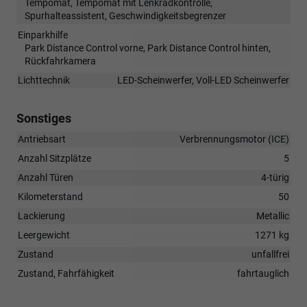
Tempomat, Tempomat mit Lenkradkontrolle,
Spurhalteassistent, Geschwindigkeitsbegrenzer
Einparkhilfe
Park Distance Control vorne, Park Distance Control hinten,
Rückfahrkamera
Lichttechnik
LED-Scheinwerfer, Voll-LED Scheinwerfer
Sonstiges
Antriebsart
Verbrennungsmotor (ICE)
Anzahl Sitzplätze
5
Anzahl Türen
4-türig
Kilometerstand
50
Lackierung
Metallic
Leergewicht
1271 kg
Zustand
unfallfrei
Zustand, Fahrfähigkeit
fahrtauglich