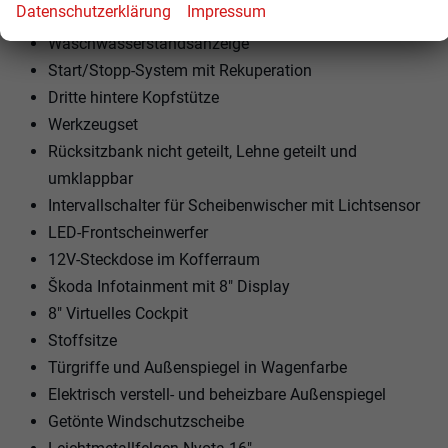
Datenschutzerklärung
Impressum
2x USB-C hinten
Waschwasserstandsanzeige
Start/Stopp-System mit Rekuperation
Dritte hintere Kopfstütze
Werkzeugset
Rücksitzbank nicht geteilt, Lehne geteilt und
umklappbar
Intervallschalter für Scheibenwischer mit Lichtsensor
LED-Frontscheinwerfer
12V-Steckdose im Kofferraum
Škoda Infotainment mit 8" Display
8" Virtuelles Cockpit
Stoffsitze
Türgriffe und Außenspiegel in Wagenfarbe
Elektrisch verstell- und beheizbare Außenspiegel
Getönte Windschutzscheibe