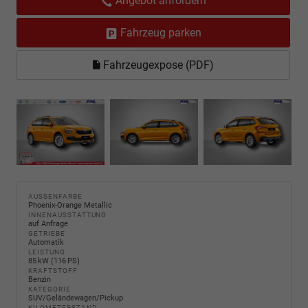
Angebot anfordern
Fahrzeug parken
Fahrzeugexpose (PDF)
AUSSENFARBE
Phoenix-Orange Metallic
INNENAUSSTATTUNG
auf Anfrage
GETRIEBE
Automatik
LEISTUNG
85 kW (116 PS)
KRAFTSTOFF
Benzin
KATEGORIE
SUV/Geländewagen/Pickup
KILOMETERSTAND