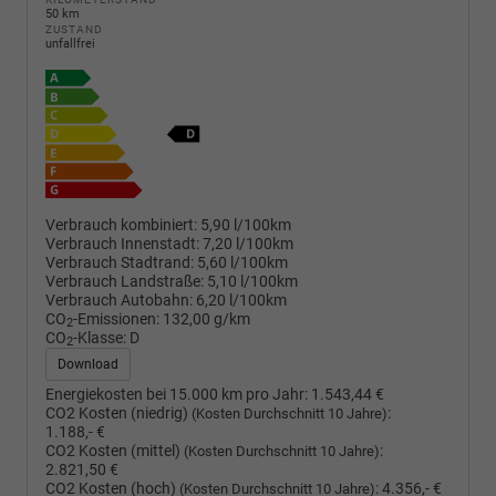
50 km
ZUSTAND
unfallfrei
Verbrauch kombiniert:
5,90 l/100km
Verbrauch Innenstadt:
7,20 l/100km
Verbrauch Stadtrand:
5,60 l/100km
Verbrauch Landstraße:
5,10 l/100km
Verbrauch Autobahn:
6,20 l/100km
CO
-Emissionen:
132,00 g/km
2
CO
-Klasse:
D
2
Download
Energiekosten bei 15.000 km pro Jahr:
1.543,44 €
CO2 Kosten (niedrig)
:
(Kosten Durchschnitt 10 Jahre)
1.188,- €
CO2 Kosten (mittel)
:
(Kosten Durchschnitt 10 Jahre)
2.821,50 €
CO2 Kosten (hoch)
:
4.356,- €
(Kosten Durchschnitt 10 Jahre)