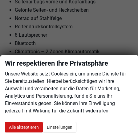
Seitenairbags vorne und Kopfairbags
Getönte Seiten- und Heckscheiben
Notrad auf Stahlfelge
Reifendruckkontrollsystem
8 Lautsprecher
Bluetooth
Climatronic – 2-Zonen-Klimaautomatik
Tempomat mit Geschwindigkeitsbegrenzer
Wir respektieren Ihre Privatsphäre
Ablagefach vor dem Beifahrer
Unsere Website setzt Cookies ein, um unsere Dienste für
Manuell einstellbare Lendenwirbelstützen vorne
Sie bereitzustellen. Hierbei berücksichtigen wir Ihre
Elektrische Fensterheber vorne und hinten
Auswahl und verarbeiten nur die Daten für Marketing,
Einparkhilfe hinten
Analytics und Personalisierung, für die Sie uns Ihr
Beheizbare Vordersitze
Einverständnis geben. Sie können Ihre Einwilligung
Brillenfach
jederzeit mit Wirkung für die Zukunft widerrufen.
Regenschirm
Sonnenblende mit Make-up-Spiegel
Alle akzeptieren
Einstellungen
Kabelloses SmartLink