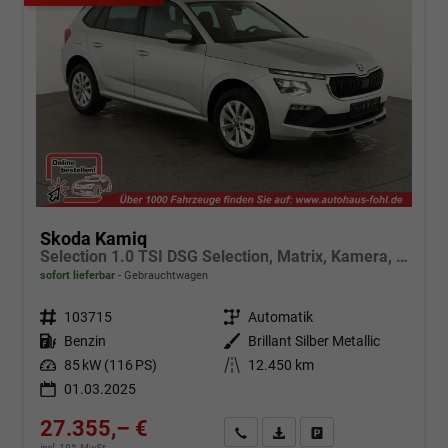
Skoda Kamiq
Selection 1.0 TSI DSG Selection, Matrix, Kamera, Winter, 16-Zoll, 4-J Garantie
sofort lieferbar
Gebrauchtwagen
Fahrzeugnr.
103715
Getriebe
Automatik
Kraftstoff
Benzin
Außenfarbe
Brillant Silber Metallic
Leistung
85 kW (116 PS)
Kilometerstand
12.450 km
01.03.2025
27.355,– €
Angebot anfordern
Fahrzeugexpose (PDF)
Fahrzeug parken
incl. 19% MwSt.