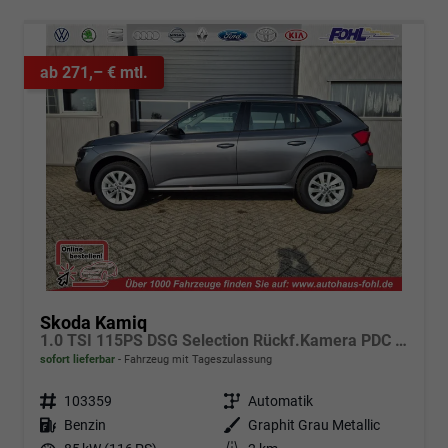
ab 271,– € mtl.
Skoda Kamiq
1.0 TSI 115PS DSG Selection Rückf.Kamera PDC v+h Sitzheizung Klimaautomatik Skoda-Radio Apple CarPlay + Android Auto Tempomat Garantieverlängerung 16"LM
sofort lieferbar
Fahrzeug mit Tageszulassung
Fahrzeugnr.
103359
Getriebe
Automatik
Kraftstoff
Benzin
Außenfarbe
Graphit Grau Metallic