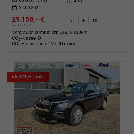
Leistung
85 kW (116 PS)
Kilometerstand
2 km
24.06.2026
29.150,– €
Angebot anfordern
Fahrzeugexpose (PDF)
Fahrzeug parken
incl. 19% MwSt.
Verbrauch kombiniert:
5,60 l/100km
CO
-Klasse:
D
2
CO
-Emissionen:
127,00 g/km
2
ab 271,– € mtl.