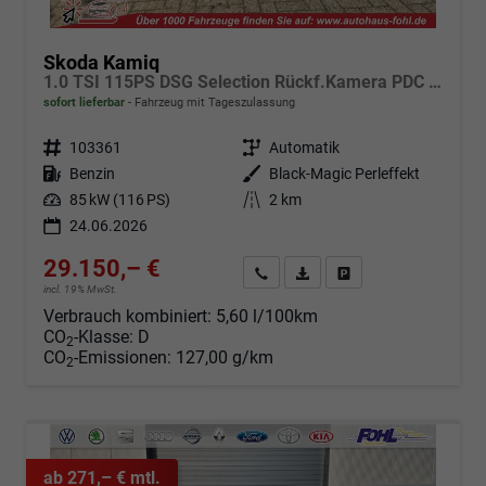
Skoda Kamiq
1.0 TSI 115PS DSG Selection Rückf.Kamera PDC v+h Sitzheizung Klimaautomatik Skoda-Radio Apple CarPlay + Android Auto Tempomat Garantieverlängerung 16"LM
sofort lieferbar
Fahrzeug mit Tageszulassung
Fahrzeugnr.
103361
Getriebe
Automatik
Kraftstoff
Benzin
Außenfarbe
Black-Magic Perleffekt
Leistung
85 kW (116 PS)
Kilometerstand
2 km
24.06.2026
29.150,– €
Angebot anfordern
Fahrzeugexpose (PDF)
Fahrzeug parken
incl. 19% MwSt.
Verbrauch kombiniert:
5,60 l/100km
CO
-Klasse:
D
2
CO
-Emissionen:
127,00 g/km
2
ab 271,– € mtl.