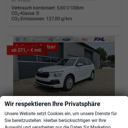
incl. 19% MwSt.
Verbrauch kombiniert:
5,60 l/100km
CO
-Klasse:
D
2
CO
-Emissionen:
127,00 g/km
2
ab 271,– € mtl.
Wir respektieren Ihre Privatsphäre
Unsere Website setzt Cookies ein, um unsere Dienste für
Sie bereitzustellen. Hierbei berücksichtigen wir Ihre
Skoda Kamiq
1.0 TSI 115PS DSG Selection Rückf.Kamera PDC v+h Sitzheizung Klimaautomatik Skoda-Radio Apple CarPlay + Android Auto Tempomat Garantieverlängerung 16"LM
Auswahl und verarbeiten nur die Daten für Marketing,