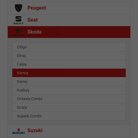
Peugeot
Seat
Skoda
Citigo
Elroq
Fabia
Kamiq
Karoq
Kodiaq
Octavia Combi
Scala
Superb Combi
Suzuki