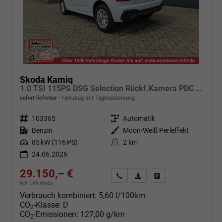
Skoda Kamiq
1.0 TSI 115PS DSG Selection Rückf.Kamera PDC v+h Sitzheizung Klimaautomatik Skoda-Radio Apple CarPlay + Android Auto Tempomat Garantieverlängerung 16"LM
sofort lieferbar
Fahrzeug mit Tageszulassung
Fahrzeugnr.
103365
Getriebe
Automatik
Kraftstoff
Benzin
Außenfarbe
Moon-Weiß Perleffekt
Leistung
85 kW (116 PS)
Kilometerstand
2 km
24.06.2026
29.150,– €
Angebot anfordern
Fahrzeugexpose (PDF)
Fahrzeug parken
incl. 19% MwSt.
Verbrauch kombiniert:
5,60 l/100km
CO
-Klasse:
D
2
CO
-Emissionen:
127,00 g/km
2