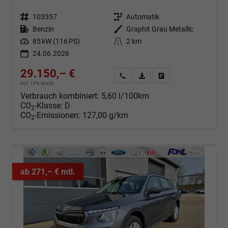
Fahrzeugnr.
103357
Getriebe
Automatik
Kraftstoff
Benzin
Außenfarbe
Graphit Grau Metallic
Leistung
85 kW (116 PS)
Kilometerstand
2 km
24.06.2026
29.150,– €
Angebot anfordern
Fahrzeugexpose (PDF)
Fahrzeug parken
incl. 19% MwSt.
Verbrauch kombiniert:
5,60 l/100km
CO
-Klasse:
D
2
CO
-Emissionen:
127,00 g/km
2
ab 271,– € mtl.