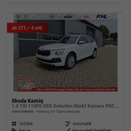
ab 271,– € mtl.
Skoda Kamiq
1.0 TSI 115PS DSG Selection Rückf.Kamera PDC v+h Sitzheizung Klimaautomatik Skoda-Radio Apple CarPlay + Android Auto Tempomat Garantieverlängerung 16"LM
sofort lieferbar
Fahrzeug mit Tageszulassung
Fahrzeugnr.
103366
Getriebe
Automatik
Kraftstoff
Benzin
Außenfarbe
Moon-Weiß Perleffekt