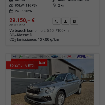
Leistung
85 kW (116 PS)
Kilometerstand
2 km
24.06.2026
29.150,– €
Angebot anfordern
Fahrzeugexpose (PDF)
Fahrzeug parken
incl. 19% MwSt.
Verbrauch kombiniert:
5,60 l/100km
CO
-Klasse:
D
2
CO
-Emissionen:
127,00 g/km
2
ab 271,– € mtl.