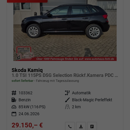
Skoda Kamiq
1.0 TSI 115PS DSG Selection Rückf.Kamera PDC v+h Sitzheizung Klimaautomatik Skoda-Radio Apple CarPlay + Android Auto Tempomat Garantieverlängerung 16"LM
sofort lieferbar
Fahrzeug mit Tageszulassung
Fahrzeugnr.
103362
Getriebe
Automatik
Kraftstoff
Benzin
Außenfarbe
Black-Magic Perleffekt
Leistung
85 kW (116 PS)
Kilometerstand
2 km
24.06.2026
29.150,– €
Angebot anfordern
Fahrzeugexpose (PDF)
Fahrzeug parken