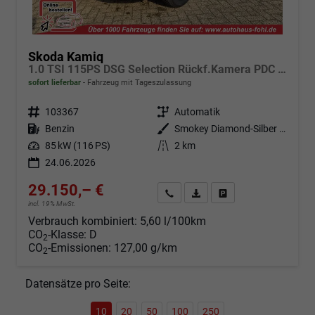
Skoda Kamiq
1.0 TSI 115PS DSG Selection Rückf.Kamera PDC v+h Sitzheizung Klimaautomatik Skoda-Radio Apple CarPlay + Android Auto Tempomat Garantieverlängerung 16"LM
sofort lieferbar
Fahrzeug mit Tageszulassung
Fahrzeugnr.
103367
Getriebe
Automatik
Kraftstoff
Benzin
Außenfarbe
Smokey Diamond-Silber Metallic
Leistung
85 kW (116 PS)
Kilometerstand
2 km
24.06.2026
29.150,– €
Angebot anfordern
Fahrzeugexpose (PDF)
Fahrzeug parken
incl. 19% MwSt.
Verbrauch kombiniert:
5,60 l/100km
CO
-Klasse:
D
2
CO
-Emissionen:
127,00 g/km
2
Datensätze pro Seite:
10
20
50
100
250