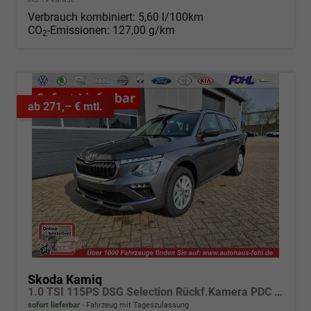
Verbrauch kombiniert:
5,60 l/100km
CO
-Emissionen:
127,00 g/km
2
ab 271,– € mtl.
Skoda Kamiq
1.0 TSI 115PS DSG Selection Rückf.Kamera PDC v+h Sitzheizung Klimaautomatik Skoda-Radio Apple CarPlay + Android Auto Tempomat Garantieverlängerung 16"LM
sofort lieferbar
Fahrzeug mit Tageszulassung