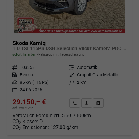
Skoda Kamiq
1.0 TSI 115PS DSG Selection Rückf.Kamera PDC v+h Sitzheizung Klimaautomatik Skoda-Radio Apple CarPlay + Android Auto Tempomat Garantieverlängerung 16"LM
sofort lieferbar
Fahrzeug mit Tageszulassung
Fahrzeugnr.
103358
Getriebe
Automatik
Kraftstoff
Benzin
Außenfarbe
Graphit Grau Metallic
Leistung
85 kW (116 PS)
Kilometerstand
2 km
24.06.2026
29.150,– €
Angebot anfordern
Fahrzeugexpose (PDF)
Fahrzeug parken
incl. 19% MwSt.
Verbrauch kombiniert:
5,60 l/100km
CO
-Klasse:
D
2
CO
-Emissionen:
127,00 g/km
2