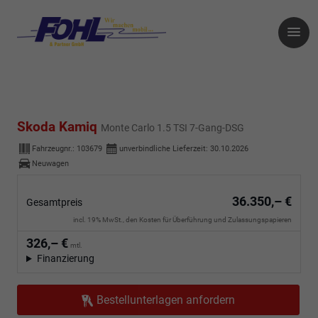
Skoda Kamiq
Monte Carlo 1.5 TSI 7-Gang-DSG
Fahrzeugnr.:
103679
unverbindliche Lieferzeit:
30.10.2026
Neuwagen
36.350,– €
Gesamtpreis
incl. 19% MwSt., den Kosten für Überführung und Zulassungspapieren
326,– €
mtl.
Finanzierung
Bestellunterlagen anfordern