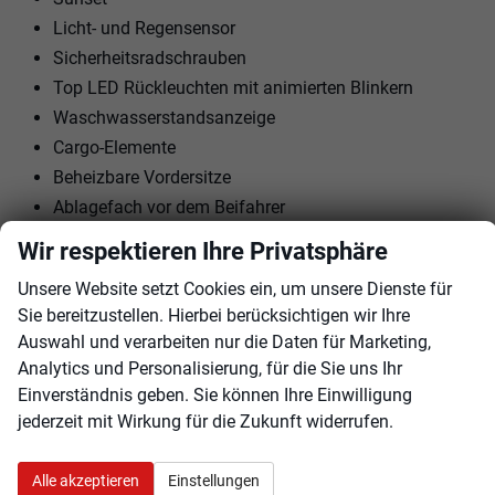
Licht- und Regensensor
Sicherheitsradschrauben
Top LED Rückleuchten mit animierten Blinkern
Waschwasserstandsanzeige
Cargo-Elemente
Beheizbare Vordersitze
Ablagefach vor dem Beifahrer
Front Assist - mit Warnung und Bremsung bei
Wir respektieren Ihre Privatsphäre
drohender Kollision mit Fahrzeugen, Fußgängern und
Unsere Website setzt Cookies ein, um unsere Dienste für
Radfahrern
Sie bereitzustellen. Hierbei berücksichtigen wir Ihre
Parkticket-Halter an der Windschutzscheibe
Auswahl und verarbeiten nur die Daten für Marketing,
Eiskratzer im Tankdeckel
Analytics und Personalisierung, für die Sie uns Ihr
Vorbereitung für Škoda Connect M Dienste
Einverständnis geben. Sie können Ihre Einwilligung
Einton-Sirene
jederzeit mit Wirkung für die Zukunft widerrufen.
USB-C am Innenspiegel
Alarmanlage
Alle akzeptieren
Einstellungen