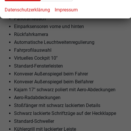
Matrix-LED-Scheinwerfer
Datenschutzerklärung
Impressum
KESSY - schlüsselloses Schließen und Starten
Panoramadach
Einparksensoren vorne und hinten
Rückfahrkamera
Automatische Leuchtweitenregulierung
Fahrprofilauswahl
Virtuelles Cockpit 10"
Standard-Fensterleisten
Konvexer Außenspiegel beim Fahrer
Konvexer Außenspiegel beim Beifahrer
Kajam 17" schwarz poliert mit Aero-Abdeckungen
Aero-Radabdeckungen
Stoßfänger mit schwarz lackierten Details
Schwarz lackierte Schriftzüge auf der Heckklappe
Standard-Schweller
Kühlergrill mit lackierter Leiste