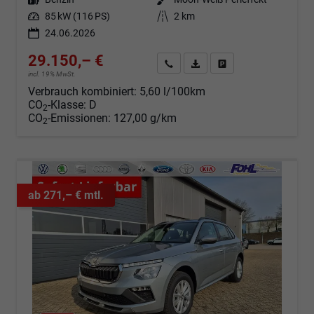
Leistung
85 kW (116 PS)
Kilometerstand
2 km
24.06.2026
29.150,– €
Angebot anfordern
Fahrzeugexpose (PDF)
Fahrzeug parken
incl. 19% MwSt.
Verbrauch kombiniert:
5,60 l/100km
CO
-Klasse:
D
2
CO
-Emissionen:
127,00 g/km
2
ab 271,– € mtl.