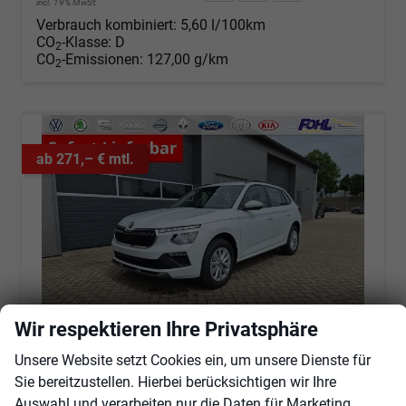
incl. 19% MwSt.
Verbrauch kombiniert:
5,60 l/100km
CO
-Klasse:
D
2
CO
-Emissionen:
127,00 g/km
2
ab 271,– € mtl.
Wir respektieren Ihre Privatsphäre
Unsere Website setzt Cookies ein, um unsere Dienste für
Sie bereitzustellen. Hierbei berücksichtigen wir Ihre
Skoda Kamiq
1.0 TSI 115PS DSG Selection Rückf.Kamera PDC v+h Sitzheizung Klimaautomatik Skoda-Radio Apple CarPlay + Android Auto Tempomat Garantieverlängerung 16"LM
Auswahl und verarbeiten nur die Daten für Marketing,