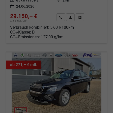
Leistung
85 kW (116 PS)
Kilometerstand
2 km
24.06.2026
29.150,– €
Angebot anfordern
Fahrzeugexpose (PDF)
Fahrzeug parken
incl. 19% MwSt.
Verbrauch kombiniert:
5,60 l/100km
CO
-Klasse:
D
2
CO
-Emissionen:
127,00 g/km
2
ab 271,– € mtl.