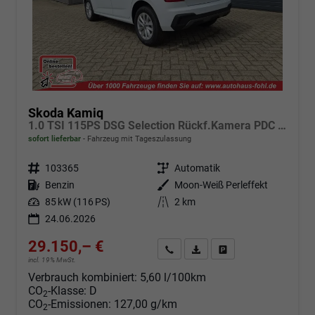
Skoda Kamiq
1.0 TSI 115PS DSG Selection Rückf.Kamera PDC v+h Sitzheizung Klimaautomatik Skoda-Radio Apple CarPlay + Android Auto Tempomat Garantieverlängerung 16"LM
sofort lieferbar
Fahrzeug mit Tageszulassung
Fahrzeugnr.
103365
Getriebe
Automatik
Kraftstoff
Benzin
Außenfarbe
Moon-Weiß Perleffekt
Leistung
85 kW (116 PS)
Kilometerstand
2 km
24.06.2026
29.150,– €
Angebot anfordern
Fahrzeugexpose (PDF)
Fahrzeug parken
incl. 19% MwSt.
Verbrauch kombiniert:
5,60 l/100km
CO
-Klasse:
D
2
CO
-Emissionen:
127,00 g/km
2