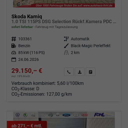
Skoda Kamiq
1.0 TSI 115PS DSG Selection Rückf.Kamera PDC v+h Sitzheizung Klimaautomatik Skoda-Radio Apple CarPlay + Android Auto Tempomat Garantieverlängerung 16"LM
sofort lieferbar
Fahrzeug mit Tageszulassung
Fahrzeugnr.
103361
Getriebe
Automatik
Kraftstoff
Benzin
Außenfarbe
Black-Magic Perleffekt
Leistung
85 kW (116 PS)
Kilometerstand
2 km
24.06.2026
29.150,– €
Angebot anfordern
Fahrzeugexpose (PDF)
Fahrzeug parken
incl. 19% MwSt.
Verbrauch kombiniert:
5,60 l/100km
CO
-Klasse:
D
2
CO
-Emissionen:
127,00 g/km
2
ab 271,– € mtl.