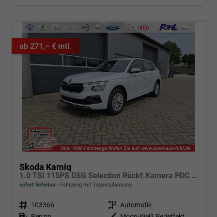
ab 271,– € mtl.
Skoda Kamiq
1.0 TSI 115PS DSG Selection Rückf.Kamera PDC v+h Sitzheizung Klimaautomatik Skoda-Radio Apple CarPlay + Android Auto Tempomat Garantieverlängerung 16"LM
sofort lieferbar
Fahrzeug mit Tageszulassung
Fahrzeugnr.
103366
Getriebe
Automatik
Kraftstoff
Benzin
Außenfarbe
Moon-Weiß Perleffekt