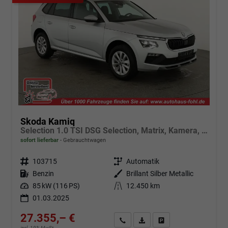
Skoda Kamiq
Selection 1.0 TSI DSG Selection, Matrix, Kamera, Winter, 16-Zoll, 4-J Garantie
sofort lieferbar
Gebrauchtwagen
Fahrzeugnr.
103715
Getriebe
Automatik
Kraftstoff
Benzin
Außenfarbe
Brillant Silber Metallic
Leistung
85 kW (116 PS)
Kilometerstand
12.450 km
01.03.2025
27.355,– €
Angebot anfordern
Fahrzeugexpose (PDF)
Fahrzeug parken
incl. 19% MwSt.