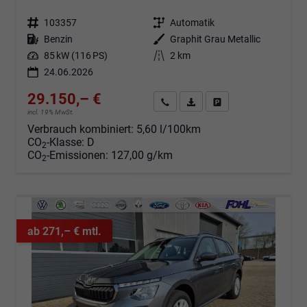
Fahrzeugnr.
103357
Getriebe
Automatik
Kraftstoff
Benzin
Außenfarbe
Graphit Grau Metallic
Leistung
85 kW (116 PS)
Kilometerstand
2 km
24.06.2026
29.150,– €
Angebot anfordern
Fahrzeugexpose (PDF)
Fahrzeug parken
incl. 19% MwSt.
Verbrauch kombiniert:
5,60 l/100km
CO
-Klasse:
D
2
CO
-Emissionen:
127,00 g/km
2
ab 271,– € mtl.