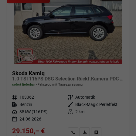
Skoda Kamiq
1.0 TSI 115PS DSG Selection Rückf.Kamera PDC v+h Sitzheizung Klimaautomatik Skoda-Radio Apple CarPlay + Android Auto Tempomat Garantieverlängerung 16"LM
sofort lieferbar
Fahrzeug mit Tageszulassung
Fahrzeugnr.
103362
Getriebe
Automatik
Kraftstoff
Benzin
Außenfarbe
Black-Magic Perleffekt
Leistung
85 kW (116 PS)
Kilometerstand
2 km
24.06.2026
29.150,– €
Angebot anfordern
Fahrzeugexpose (PDF)
Fahrzeug parken