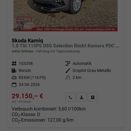
Skoda Kamiq
1.0 TSI 115PS DSG Selection Rückf.Kamera PDC v+h Sitzheizung Klimaautomatik Skoda-Radio Apple CarPlay + Android Auto Tempomat Garantieverlängerung 16"LM
sofort lieferbar
Fahrzeug mit Tageszulassung
Fahrzeugnr.
103358
Getriebe
Automatik
Kraftstoff
Benzin
Außenfarbe
Graphit Grau Metallic
Leistung
85 kW (116 PS)
Kilometerstand
2 km
24.06.2026
29.150,– €
Angebot anfordern
Fahrzeugexpose (PDF)
Fahrzeug parken
incl. 19% MwSt.
Verbrauch kombiniert:
5,60 l/100km
CO
-Klasse:
D
2
CO
-Emissionen:
127,00 g/km
2