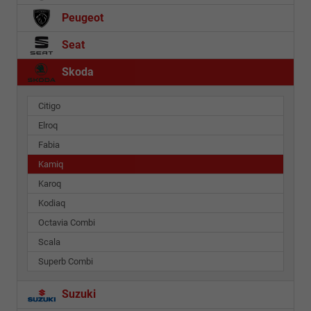
Peugeot
Seat
Skoda
Citigo
Elroq
Fabia
Kamiq
Karoq
Kodiaq
Octavia Combi
Scala
Superb Combi
Suzuki