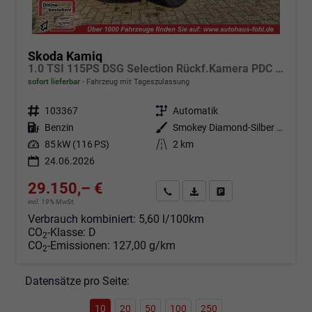
Skoda Kamiq
1.0 TSI 115PS DSG Selection Rückf.Kamera PDC v+h Sitzheizung Klimaautomatik Skoda-Radio Apple CarPlay + Android Auto Tempomat Garantieverlängerung 16"LM
sofort lieferbar
Fahrzeug mit Tageszulassung
Fahrzeugnr.
103367
Getriebe
Automatik
Kraftstoff
Benzin
Außenfarbe
Smokey Diamond-Silber Metallic
Leistung
85 kW (116 PS)
Kilometerstand
2 km
24.06.2026
29.150,– €
Angebot anfordern
Fahrzeugexpose (PDF)
Fahrzeug parken
incl. 19% MwSt.
Verbrauch kombiniert:
5,60 l/100km
CO
-Klasse:
D
2
CO
-Emissionen:
127,00 g/km
2
Datensätze pro Seite:
10
20
50
100
250