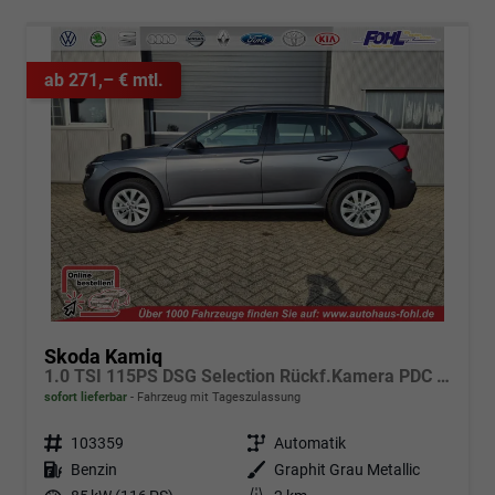
ab 271,– € mtl.
Skoda Kamiq
1.0 TSI 115PS DSG Selection Rückf.Kamera PDC v+h Sitzheizung Klimaautomatik Skoda-Radio Apple CarPlay + Android Auto Tempomat Garantieverlängerung 16"LM
sofort lieferbar
Fahrzeug mit Tageszulassung
Fahrzeugnr.
103359
Getriebe
Automatik
Kraftstoff
Benzin
Außenfarbe
Graphit Grau Metallic