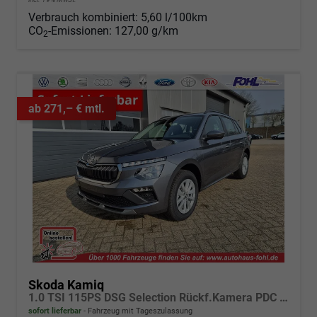
Verbrauch kombiniert:
5,60 l/100km
CO
-Emissionen:
127,00 g/km
2
ab 271,– € mtl.
Skoda Kamiq
1.0 TSI 115PS DSG Selection Rückf.Kamera PDC v+h Sitzheizung Klimaautomatik Skoda-Radio Apple CarPlay + Android Auto Tempomat Garantieverlängerung 16"LM
sofort lieferbar
Fahrzeug mit Tageszulassung