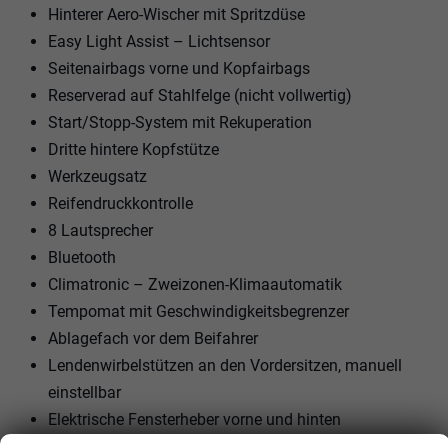
Hinterer Aero-Wischer mit Spritzdüse
Easy Light Assist – Lichtsensor
Seitenairbags vorne und Kopfairbags
Reserverad auf Stahlfelge (nicht vollwertig)
Start/Stopp-System mit Rekuperation
Dritte hintere Kopfstütze
Werkzeugsatz
Reifendruckkontrolle
8 Lautsprecher
Bluetooth
Climatronic – Zweizonen-Klimaautomatik
Tempomat mit Geschwindigkeitsbegrenzer
Ablagefach vor dem Beifahrer
Lendenwirbelstützen an den Vordersitzen, manuell
einstellbar
Elektrische Fensterheber vorne und hinten
Sitzheizung vorne