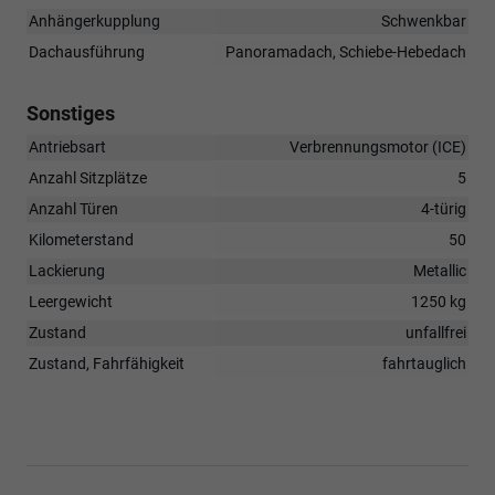
Anhängerkupplung
Schwenkbar
Dachausführung
Panoramadach, Schiebe-Hebedach
Sonstiges
Antriebsart
Verbrennungsmotor (ICE)
Anzahl Sitzplätze
5
Anzahl Türen
4-türig
Kilometerstand
50
Lackierung
Metallic
Leergewicht
1250 kg
Zustand
unfallfrei
Zustand, Fahrfähigkeit
fahrtauglich