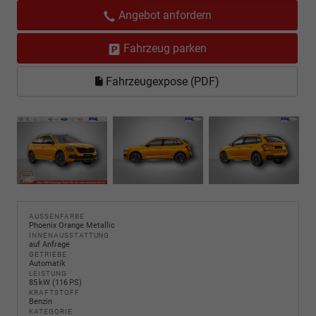
Angebot anfordern
Fahrzeug parken
Fahrzeugexpose (PDF)
AUSSENFARBE
Phoenix Orange Metallic
INNENAUSSTATTUNG
auf Anfrage
GETRIEBE
Automatik
LEISTUNG
85 kW (116 PS)
KRAFTSTOFF
Benzin
KATEGORIE