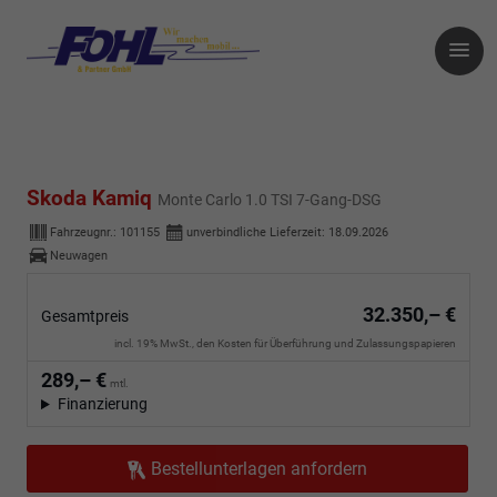
Skoda Kamiq
Monte Carlo 1.0 TSI 7-Gang-DSG
Fahrzeugnr.:
101155
unverbindliche Lieferzeit:
18.09.2026
Neuwagen
32.350,– €
Gesamtpreis
incl. 19% MwSt., den Kosten für Überführung und Zulassungspapieren
289,– €
mtl.
Finanzierung
Bestellunterlagen anfordern