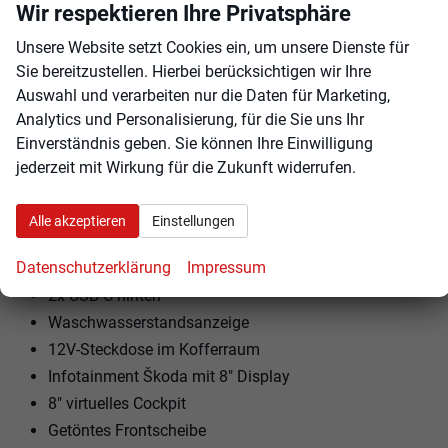
Wir respektieren Ihre Privatsphäre
Regenschirm
Unsere Website setzt Cookies ein, um unsere Dienste für
Sonnenblende mit Make-up-Spiegel
Sie bereitzustellen. Hierbei berücksichtigen wir Ihre
Automatische Leuchtweitenregulierung AFS
Auswahl und verarbeiten nur die Daten für Marketing,
Full LED Matrix Frontscheinwerfer
Analytics und Personalisierung, für die Sie uns Ihr
Einparkhilfen vorne und hinten
Einverständnis geben. Sie können Ihre Einwilligung
Licht- und Regensensor
jederzeit mit Wirkung für die Zukunft widerrufen.
Sunset – Scheiben mit höherem Tönungsgrad ab B-
Säule
Alle akzeptieren
Einstellungen
Kabelloses SmartLink
Datenschutzerklärung
Impressum
Rückfahrkamera
2x USB-C hinten
Waschwasserstandsanzeige
12V-Steckdose im Kofferraum
Infotainment Škoda mit 8" Display
8" virtuelles Cockpit
Getöntes Frontscheibe