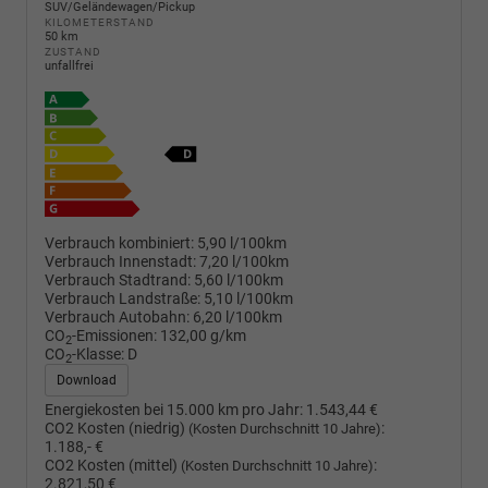
SUV/Geländewagen/Pickup
KILOMETERSTAND
50 km
ZUSTAND
unfallfrei
Verbrauch kombiniert:
5,90 l/100km
Verbrauch Innenstadt:
7,20 l/100km
Verbrauch Stadtrand:
5,60 l/100km
Verbrauch Landstraße:
5,10 l/100km
Verbrauch Autobahn:
6,20 l/100km
CO
-Emissionen:
132,00 g/km
2
CO
-Klasse:
D
2
Download
Energiekosten bei 15.000 km pro Jahr:
1.543,44 €
CO2 Kosten (niedrig)
:
(Kosten Durchschnitt 10 Jahre)
1.188,- €
CO2 Kosten (mittel)
:
(Kosten Durchschnitt 10 Jahre)
2.821,50 €