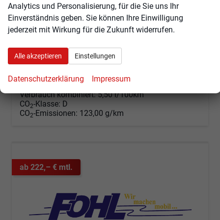
Analytics und Personalisierung, für die Sie uns Ihr
Einverständnis geben. Sie können Ihre Einwilligung
Fahrzeugnr.
104188
Getriebe
Schaltgetriebe
jederzeit mit Wirkung für die Zukunft widerrufen.
Kraftstoff
Benzin
Außenfarbe
Race Blau Metallic
Leistung
70 kW (95 PS)
Kilometerstand
10 km
01.07.2026
Alle akzeptieren
Einstellungen
23.855,– €
Angebot anfordern
Fahrzeugexpose (PDF)
Fahrzeug parken
Datenschutzerklärung
Impressum
incl. 19% MwSt.
Verbrauch kombiniert:
5,50 l/100km
CO
-Klasse:
D
2
CO
-Emissionen:
123,00 g/km
2
ab 222,– € mtl.