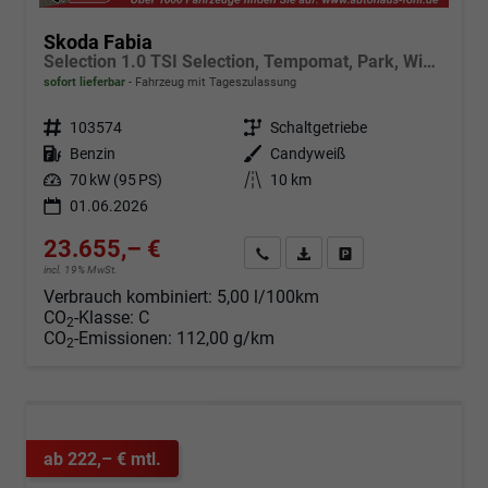
Skoda Fabia
Selection 1.0 TSI Selection, Tempomat, Park, Winterpaket, SmartLink, 4 J.-Garantie
sofort lieferbar
Fahrzeug mit Tageszulassung
Fahrzeugnr.
103574
Getriebe
Schaltgetriebe
Kraftstoff
Benzin
Außenfarbe
Candyweiß
Leistung
70 kW (95 PS)
Kilometerstand
10 km
01.06.2026
23.655,– €
Angebot anfordern
Fahrzeugexpose (PDF)
Fahrzeug parken
incl. 19% MwSt.
Verbrauch kombiniert:
5,00 l/100km
CO
-Klasse:
C
2
CO
-Emissionen:
112,00 g/km
2
ab 222,– € mtl.