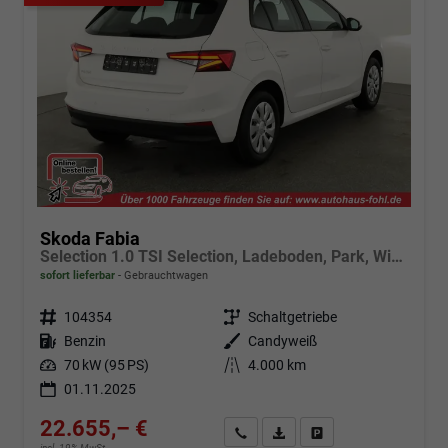
Skoda Fabia
Selection 1.0 TSI Selection, Ladeboden, Park, Winterpaket, SmartLink, 4-J Garantie
sofort lieferbar
Gebrauchtwagen
Fahrzeugnr.
104354
Getriebe
Schaltgetriebe
Kraftstoff
Benzin
Außenfarbe
Candyweiß
Leistung
70 kW (95 PS)
Kilometerstand
4.000 km
01.11.2025
22.655,– €
Angebot anfordern
Fahrzeugexpose (PDF)
Fahrzeug parken
incl. 19% MwSt.