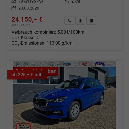
Leistung
70 kW (95 PS)
Kilometerstand
2 km
23.03.2026
24.150,– €
Angebot anfordern
Fahrzeugexpose (PDF)
Fahrzeug parken
incl. 19% MwSt.
Verbrauch kombiniert:
5,00 l/100km
CO
-Klasse:
C
2
CO
-Emissionen:
113,00 g/km
2
ab 225,– € mtl.