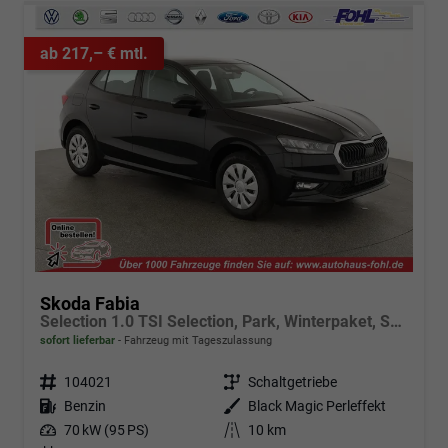
ab 217,– € mtl.
Skoda Fabia
Selection 1.0 TSI Selection, Park, Winterpaket, SmartLink, 4 J.-Garantie
sofort lieferbar
Fahrzeug mit Tageszulassung
Fahrzeugnr.
104021
Getriebe
Schaltgetriebe
Kraftstoff
Benzin
Außenfarbe
Black Magic Perleffekt
Leistung
70 kW (95 PS)
Kilometerstand
10 km