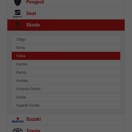
Peugeot
Seat
Skoda
Citigo
Elroq
Fabia
Kamiq
Karoq
Kodiaq
Octavia Combi
Scala
Superb Combi
Suzuki
Toyota