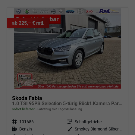
ab 225,– € mtl.
Skoda Fabia
1.0 TSI 95PS Selection 5-türig Rückf.Kamera Parksensoren Sitzheizung Multifunktionslenkrad Klima Skoda-Radio Bluetooth Touchscreen Tempomat Nebelsch. Apple CarPlay + Android Auto
sofort lieferbar
Fahrzeug mit Tageszulassung
Fahrzeugnr.
101686
Getriebe
Schaltgetriebe
Kraftstoff
Benzin
Außenfarbe
Smokey Diamond-Silber Metallic