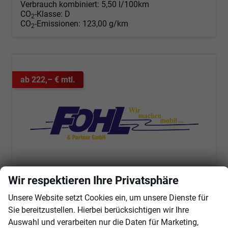
Verbrauch kombiniert:
5,50 l/100km
CO
-Klasse:
D
2
CO
-Emissionen:
123,00 g/km
2
ab 222,– € mtl.
Wir respektieren Ihre Privatsphäre
Unsere Website setzt Cookies ein, um unsere Dienste für
Skoda Fabia
Sie bereitzustellen. Hierbei berücksichtigen wir Ihre
Selection 1.0 TSI Selection, Tempomat, Ladeboden, Park, Winterpaket, SmartLink, 4-J Garantie
Auswahl und verarbeiten nur die Daten für Marketing,
unverbindliche Lieferzeit:
14 Tage
Fahrzeug mit Tageszulassung