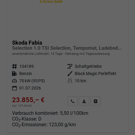
Skoda Fabia
Selection 1.0 TSI Selection, Tempomat, Ladeboden, Park, Winterpaket, SmartLink, 4-J Garantie
unverbindliche Lieferzeit:
14 Tage
Fahrzeug mit Tageszulassung
Fahrzeugnr.
104189
Getriebe
Schaltgetriebe
Kraftstoff
Benzin
Außenfarbe
Black Magic Perleffekt
Leistung
70 kW (95 PS)
Kilometerstand
10 km
01.07.2026
23.855,– €
Angebot anfordern
Fahrzeugexpose (PDF)
Fahrzeug parken
incl. 19% MwSt.
Verbrauch kombiniert:
5,50 l/100km
CO
-Klasse:
D
2
CO
-Emissionen:
123,00 g/km
2