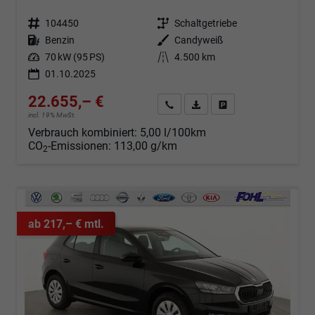
Fahrzeugnr.
104450
Getriebe
Schaltgetriebe
Kraftstoff
Benzin
Außenfarbe
Candyweiß
Leistung
70 kW (95 PS)
Kilometerstand
4.500 km
01.10.2025
22.655,– €
Angebot anfordern
Fahrzeugexpose (PDF)
Fahrzeug parken
incl. 19% MwSt.
Verbrauch kombiniert:
5,00 l/100km
CO
-Emissionen:
113,00 g/km
2
ab 217,– € mtl.