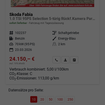
Skoda Fabia
1.0 TSI 95PS Selection 5-türig Rückf.Kamera Parksensoren Sitzheizung Multifunktionslenkrad Klima Skoda-Radio Bluetooth Touchscreen Tempomat Nebelsch. Apple CarPlay + Android Auto
sofort lieferbar
Fahrzeug mit Tageszulassung
Fahrzeugnr.
102237
Getriebe
Schaltgetriebe
Kraftstoff
Benzin
Außenfarbe
Energy-Blau
Leistung
70 kW (95 PS)
Kilometerstand
2 km
23.03.2026
24.150,– €
Angebot anfordern
Fahrzeugexpose (PDF)
Fahrzeug parken
incl. 19% MwSt.
Verbrauch kombiniert:
5,00 l/100km
CO
-Klasse:
C
2
CO
-Emissionen:
113,00 g/km
2
Datensätze pro Seite:
10
20
50
100
250