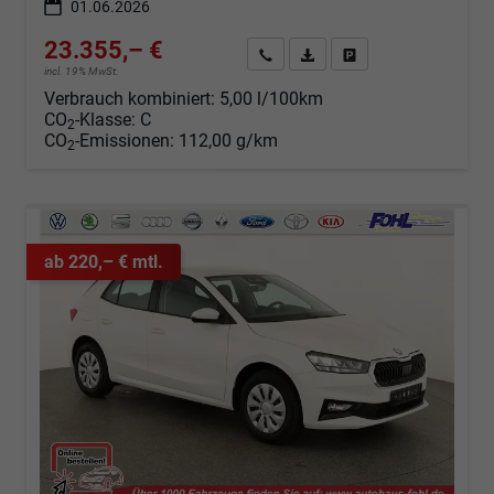
01.06.2026
23.355,– €
Angebot anfordern
Fahrzeugexpose (PDF)
Fahrzeug parken
incl. 19% MwSt.
Verbrauch kombiniert:
5,00 l/100km
CO
-Klasse:
C
2
CO
-Emissionen:
112,00 g/km
2
ab 220,– € mtl.