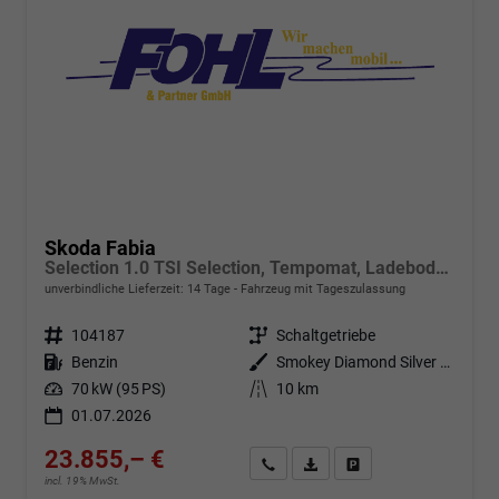
Skoda Fabia
Selection 1.0 TSI Selection, Tempomat, Ladeboden, Park, Winterpaket, SmartLink, 4-J Garantie
unverbindliche Lieferzeit:
14 Tage
Fahrzeug mit Tageszulassung
Fahrzeugnr.
104187
Getriebe
Schaltgetriebe
Kraftstoff
Benzin
Außenfarbe
Smokey Diamond Silver Metallic
Leistung
70 kW (95 PS)
Kilometerstand
10 km
01.07.2026
23.855,– €
Angebot anfordern
Fahrzeugexpose (PDF)
Fahrzeug parken
incl. 19% MwSt.