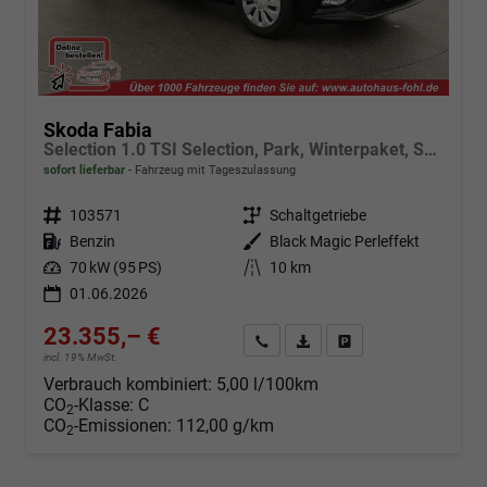
Skoda Fabia
Selection 1.0 TSI Selection, Park, Winterpaket, SmartLink, 4 J.-Garantie
sofort lieferbar
Fahrzeug mit Tageszulassung
Fahrzeugnr.
103571
Getriebe
Schaltgetriebe
Kraftstoff
Benzin
Außenfarbe
Black Magic Perleffekt
Leistung
70 kW (95 PS)
Kilometerstand
10 km
01.06.2026
23.355,– €
Angebot anfordern
Fahrzeugexpose (PDF)
Fahrzeug parken
incl. 19% MwSt.
Verbrauch kombiniert:
5,00 l/100km
CO
-Klasse:
C
2
CO
-Emissionen:
112,00 g/km
2