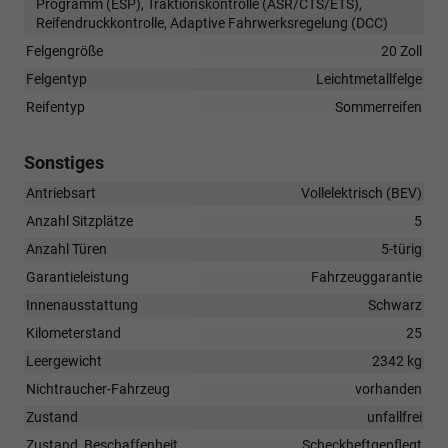
Programm (ESP), Traktionskontrolle (ASR/CTS/ETS),
Reifendruckkontrolle, Adaptive Fahrwerksregelung (DCC)
Felgengröße
20 Zoll
Felgentyp
Leichtmetallfelge
Reifentyp
Sommerreifen
Sonstiges
Antriebsart
Vollelektrisch (BEV)
Anzahl Sitzplätze
5
Anzahl Türen
5-türig
Garantieleistung
Fahrzeuggarantie
Innenausstattung
Schwarz
Kilometerstand
25
Leergewicht
2342 kg
Nichtraucher-Fahrzeug
vorhanden
Zustand
unfallfrei
Zustand, Beschaffenheit
Scheckheftgepflegt