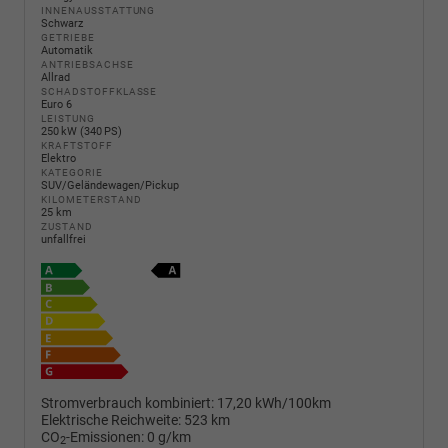
INNENAUSSTATTUNG
Schwarz
GETRIEBE
Automatik
ANTRIEBSACHSE
Allrad
SCHADSTOFFKLASSE
Euro 6
LEISTUNG
250 kW (340 PS)
KRAFTSTOFF
Elektro
KATEGORIE
SUV/Geländewagen/Pickup
KILOMETERSTAND
25 km
ZUSTAND
unfallfrei
Stromverbrauch kombiniert:
17,20 kWh/100km
Elektrische Reichweite:
523 km
CO
-Emissionen:
0 g/km
2