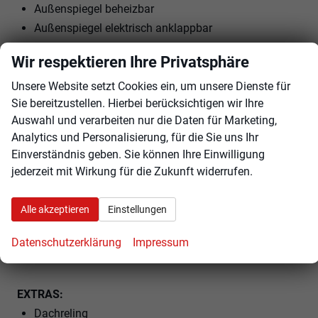
Außenspiegel beheizbar
Außenspiegel elektrisch anklappbar
Elektrische Fensterheber vorne und hinten
Wir respektieren Ihre Privatsphäre
Ambiente-Beleuchtung
Vordersitze höhenverstellbar
Unsere Website setzt Cookies ein, um unsere Dienste für
Sie bereitzustellen. Hierbei berücksichtigen wir Ihre
Lendenwirbelstütze Fahrer und Beifahrer
Auswahl und verarbeiten nur die Daten für Marketing,
Armlehnen vorne und hinten
Analytics und Personalisierung, für die Sie uns Ihr
ISOFIX am Beifahrersitz
Einverständnis geben. Sie können Ihre Einwilligung
Kindersitzvorbereitung (ISOFIX)
jederzeit mit Wirkung für die Zukunft widerrufen.
Rücksitzbank teilbar
Sportlenkrad
Alle akzeptieren
Einstellungen
Lenkrad höhenverstellbar
Lenkradheizung
Datenschutzerklärung
Impressum
Uhr & Drehzahlmesser
EXTRAS:
Dachreling