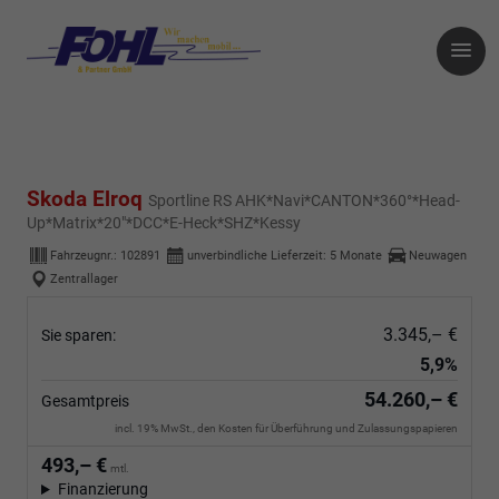
Skoda Elroq
Sportline RS AHK*Navi*CANTON*360°*Head-
Up*Matrix*20"*DCC*E-Heck*SHZ*Kessy
Fahrzeugnr.:
102891
unverbindliche Lieferzeit:
5 Monate
Neuwagen
Zentrallager
3.345,– €
Sie sparen:
5,9%
54.260,– €
Gesamtpreis
incl. 19% MwSt., den Kosten für Überführung und Zulassungspapieren
493,– €
mtl.
Finanzierung