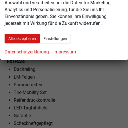
ISOFIX am Beifahrersitz
Auswahl und verarbeiten nur die Daten für Marketing,
Kindersitzvorbereitung (ISOFIX)
Analytics und Personalisierung, für die Sie uns Ihr
Rücksitzbank teilbar
Einverständnis geben. Sie können Ihre Einwilligung
jederzeit mit Wirkung für die Zukunft widerrufen.
Sportlenkrad
Lenkrad höhenverstellbar
Alle akzeptieren
Einstellungen
Lenkradheizung
Uhr & Drehzahlmesser
Datenschutzerklärung
Impressum
EXTRAS:
Dachreling
LM-Felgen
Sommerreifen
Tire-Mobility Set
Reifendruckkontrolle
LED-Tagfahrlicht
Garantie
Scheckheftgepflegt