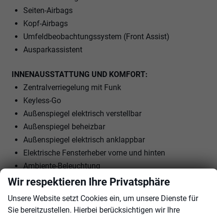
Seiten-Airbags
Kopf-Airbags
Umfeldbeobachtungssystem (Front Assist)
Ausparkassistent
INNENAUSSTATTUNG UND KOMFORT:
Zentralverriegelung mit Funk
Keyless-Go
Außenspiegel elektrisch verstellbar
Außenspiegel beheizbar
Außenspiegel elektrisch anklappbar
Elektrische Fensterheber vorne und hinten
Ambiente-Beleuchtung
Vordersitze höhenverstellbar
Wir respektieren Ihre Privatsphäre
Lendenwirbelstütze Fahrer und Beifahrer
Unsere Website setzt Cookies ein, um unsere Dienste für
Armlehnen vorne und hinten
Sie bereitzustellen. Hierbei berücksichtigen wir Ihre