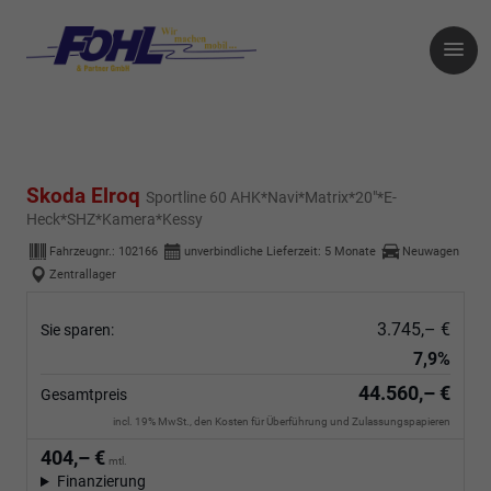
Skoda Elroq
Sportline 60 AHK*Navi*Matrix*20"*E-
Heck*SHZ*Kamera*Kessy
Fahrzeugnr.:
102166
unverbindliche Lieferzeit:
5 Monate
Neuwagen
Zentrallager
3.745,– €
Sie sparen:
7,9%
44.560,– €
Gesamtpreis
incl. 19% MwSt., den Kosten für Überführung und Zulassungspapieren
404,– €
mtl.
Finanzierung