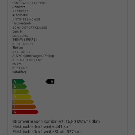
INNENAUSSTATTUNG
Schwarz
GETRIEBE
Automatik
ANTRIEBSACHSE
Heckantrieb
SCHADSTOFFKLASSE
Euro 6
LEISTUNG
140 kW (190 PS)
KRAFTSTOFF
Elektro
KATEGORIE
SUV/Geländewagen/Pickup
KILOMETERSTAND
25 km
ZUSTAND
unfallfrei
Stromverbrauch kombiniert:
16,80 kWh/100km
Elektrische Reichweite:
441 km
Elektrische Reichweite Stadt:
577 km