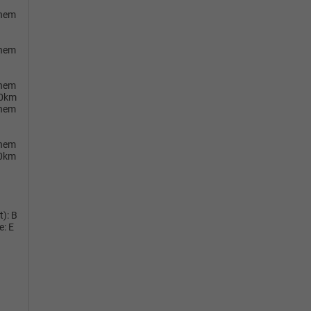
chem
chem
chem
00km
chem
chem
0km
t):
B
e:
E