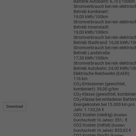
Batterie Autobahn:
6,70 l/100km
Stromverbrauch bei rein elektris
Betrieb kombiniert:
19,00 kWh/100km
Stromverbrauch bei rein elektris
Betrieb Innenstadt:
19,00 kWh/100km
Stromverbrauch bei rein elektris
Betrieb Stadtrand:
16,00 kWh/1
Stromverbrauch bei rein elektris
Betrieb Landstraße:
17,30 kWh/100km
Stromverbrauch bei rein elektris
Betrieb Autobahn:
24,00 kWh/10
Elektrische Reichweite (EAER):
116 km
CO
-Emissionen (gewichtet,
2
kombiniert):
39,00 g/km
CO
-Klasse (gewichtet, kombinier
2
CO
-Klasse bei entladener Batteri
2
Energiekosten bei 15.000 km pro
Download
Jahr:
1.133,26 €
CO2 Kosten (niedrig)
(Kosten
:
351,- €
Durchschnitt 10 Jahre)
CO2 Kosten (mittel)
(Kosten
:
833,62 €
Durchschnitt 10 Jahre)
CO2 Kosten (hoch)
(Kosten