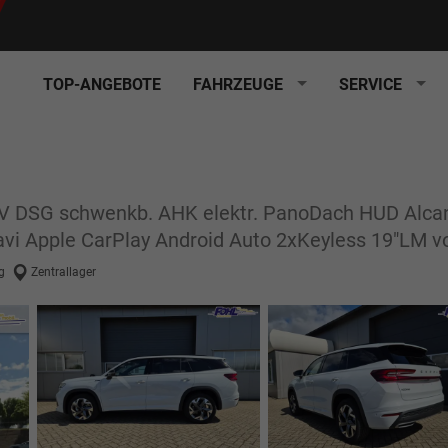
TOP-ANGEBOTE
FAHRZEUGE
SERVICE
HEV DSG schwenkb. AHK elektr. PanoDach HUD Al
vi Apple CarPlay Android Auto 2xKeyless 19"LM vo
g
Zentrallager