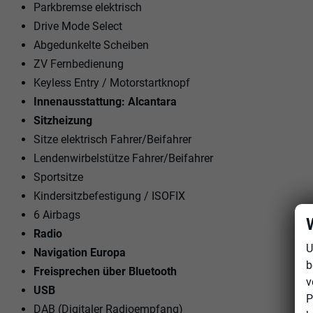
Parkbremse elektrisch
Drive Mode Select
Abgedunkelte Scheiben
ZV Fernbedienung
Keyless Entry / Motorstartknopf
Innenausstattung: Alcantara
Sitzheizung
Sitze elektrisch Fahrer/Beifahrer
Lendenwirbelstütze Fahrer/Beifahrer
Sportsitze
Kindersitzbefestigung / ISOFIX
6 Airbags
Radio
U
Navigation Europa
b
Freisprechen über Bluetooth
v
USB
P
DAB (Digitaler Radioempfang)