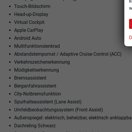
k
Touch-Bildschirm
w
Head-up-Display
Virtual Cockpit
Apple CarPlay
D
Android Auto
Multifunktionslenkrad
Abstandstempomat / Adaptive Cruise Control (ACC)
Verkehrszeichenerkennung
Müdigkeitserkennung
Bremsassistent
Berganfahrassistent
City-Notbremsfunktion
Spurhalteassistent (Lane Assist)
Umfeldbeobachtungssystem (Front Assist)
Außenspiegel: elektrisch, beheizbar, elektrisch anklappba
Dachreling Schwarz