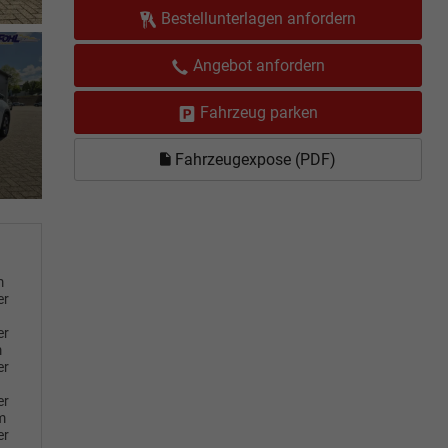
Bestellunterlagen anfordern
Angebot anfordern
Fahrzeug parken
Fahrzeugexpose (PDF)
m
er
er
m
er
er
m
er