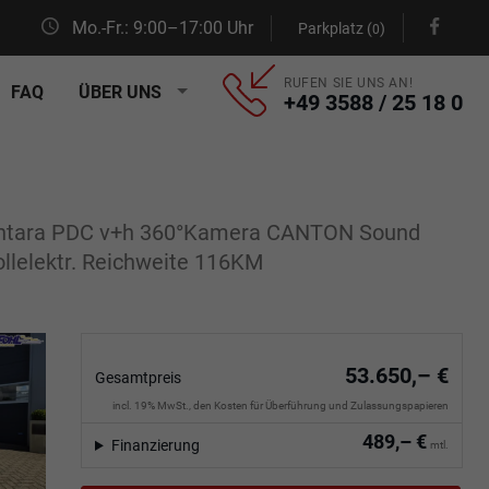
Mo.-Fr.: 9:00–17:00 Uhr
Parkplatz (
)
0
RUFEN SIE UNS AN!
FAQ
ÜBER UNS
+49 3588 / 25 18 0
cantara PDC v+h 360°Kamera CANTON Sound
llelektr. Reichweite 116KM
53.650,– €
Gesamtpreis
incl. 19% MwSt., den Kosten für Überführung und Zulassungspapieren
489,– €
Finanzierung
mtl.