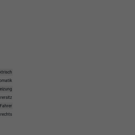
ktrisch
omatik
heizung
rersitz
Fahrer
 rechts