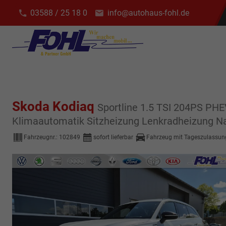
03588 / 25 18 0
info@autohaus-fohl.de
Skoda Kodiaq
Sportline 1.5 TSI 204PS P
Klimaautomatik Sitzheizung Lenkradheizung Na
Fahrzeugnr.:
102849
sofort lieferbar
Fahrzeug mit Tageszulassun