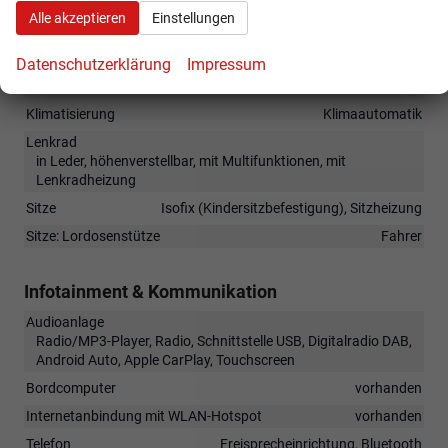
Alle akzeptieren
Einstellungen
Innen
Datenschutzerklärung
Impressum
Fensterheber
elektrisch
Klimatisierung
Klimaautomatik
Lenkrad
in Leder, höhenverstellbar, mit Multifunktionen, mit
Lenkradheizung
Sitze
Isofix (Kindersitzbefestigung), Sitzheizung
Sitze: Lordosenstütze
Fahrer
Infotainment & Kommunikation
Audioanlage
Radio/MP3-Player, Radio, Schnittstelle USB, Digitalradio DAB,
Android Auto, Apple CarPlay, Touchscreen
Bordcomputer
vorhanden
Internetanbindung mit WLAN-Hotspot
vorhanden
Telefon
Freisprecheinrichtung, Bluetooth