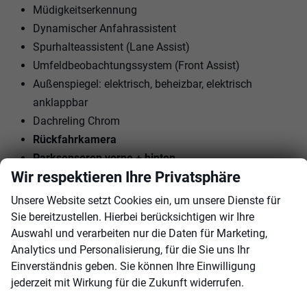
Müdigkeitserkennung
Dynamischer Anfahrassistent
Spurhalteassistent (Lane Assist)
Umfeldbeobachtungssystem (Front Assist)
Außenspiegel: elektrisch, beheizbar, elektrisch
anklappbar
Dachreling Chrom
Rückfahrkamera
Parksensoren vorne + hinten
Wir respektieren Ihre Privatsphäre
17"" LM-Felgen mit Reifen 215/55R17
Nebelscheinwerfer vorne
Unsere Website setzt Cookies ein, um unsere Dienste für
Tagfahrlicht mit LED
Sie bereitzustellen. Hierbei berücksichtigen wir Ihre
LED-Scheinwerfer
Auswahl und verarbeiten nur die Daten für Marketing,
Analytics und Personalisierung, für die Sie uns Ihr
Geschwindigkeitserkennung
Einverständnis geben. Sie können Ihre Einwilligung
Navigation vorbereitet
jederzeit mit Wirkung für die Zukunft widerrufen.
wireless Apple Carplay / Android Auto
Garantieverlängerung: 5 Jahre / 100.000 KM