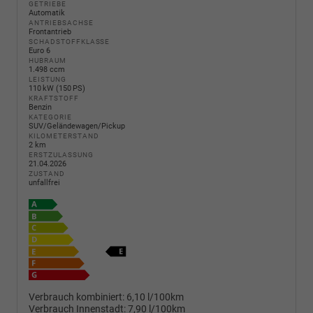
GETRIEBE
Automatik
ANTRIEBSACHSE
Frontantrieb
SCHADSTOFFKLASSE
Euro 6
HUBRAUM
1.498 ccm
LEISTUNG
110 kW (150 PS)
KRAFTSTOFF
Benzin
KATEGORIE
SUV/Geländewagen/Pickup
KILOMETERSTAND
2 km
ERSTZULASSUNG
21.04.2026
ZUSTAND
unfallfrei
Verbrauch kombiniert:
6,10 l/100km
Verbrauch Innenstadt:
7,90 l/100km