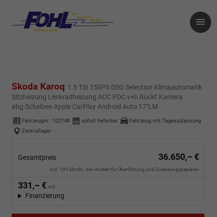
Skoda Karoq
1.5 TSI 150PS DSG Selection Klimaautomatik
Sitzheizung Lenkradheizung ACC PDC v+h Rückf.Kamera
abg.Scheiben Apple CarPlay Android Auto 17"LM
Fahrzeugnr.:
102748
sofort lieferbar
Fahrzeug mit Tageszulassung
Zentrallager
36.650,– €
Gesamtpreis
incl. 19% MwSt., den Kosten für Überführung und Zulassungspapieren
331,– €
mtl.
Finanzierung