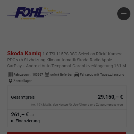
Skoda Kamiq
1.0 TSI 115PS DSG Selection Rückf.Kamera
PDC v+h Sitzheizung Klimaautomatik Skoda-Radio Apple
CarPlay + Android Auto Tempomat Garantieverlängerung 16"LM
Fahrzeugnr.:
103367
sofort lieferbar
Fahrzeug mit Tageszulassung
Zentrallager
29.150,– €
Gesamtpreis
incl. 19% MwSt., den Kosten für Überführung und Zulassungspapieren
261,– €
mtl.
Finanzierung