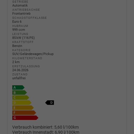
GETRIEBE
Automatik
ANTRIEBSACHSE
Frontantrieb
SCHADSTOFFKLASSE
Euro 6
HUBRAUM
999 ccm
LEISTUNG
85 kW (116 PS)
KRAFTSTOFF
Benzin
KATEGORIE
SUV/Geländewagen/Pickup
KILOMETERSTAND
2 km
ERSTZULASSUNG
24.06.2026
ZUSTAND
unfallfrei
Verbrauch kombiniert:
5,60 l/100km
Verbrauch Innenstadt:
6,90 l/100km