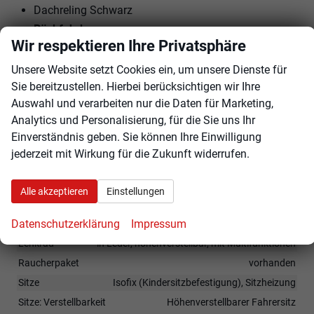
Dachreling Schwarz
Rückfahrkamera
Wir respektieren Ihre Privatsphäre
Parksensoren vorne + hinten
16"" LM-Felgen mit Reifen 205/60 R16
Unsere Website setzt Cookies ein, um unsere Dienste für
Tagfahrlicht mit LED
Sie bereitzustellen. Hierbei berücksichtigen wir Ihre
Auswahl und verarbeiten nur die Daten für Marketing,
Geschwindigkeitserkennung
Analytics und Personalisierung, für die Sie uns Ihr
Garantieverlängerung: 4
Einverständnis geben. Sie können Ihre Einwilligung
jederzeit mit Wirkung für die Zukunft widerrufen.
Jahre / 120.000 KM
Innen
Alle akzeptieren
Einstellungen
Fensterheber
elektrisch
Datenschutzerklärung
Impressum
Klimatisierung
Klimaautomatik
Lenkrad
in Leder, höhenverstellbar, mit Multifunktionen
Raucherpaket
vorhanden
Sitze
Isofix (Kindersitzbefestigung), Sitzheizung
Sitze: Verstellbarkeit
Höhenverstellbarer Fahrersitz