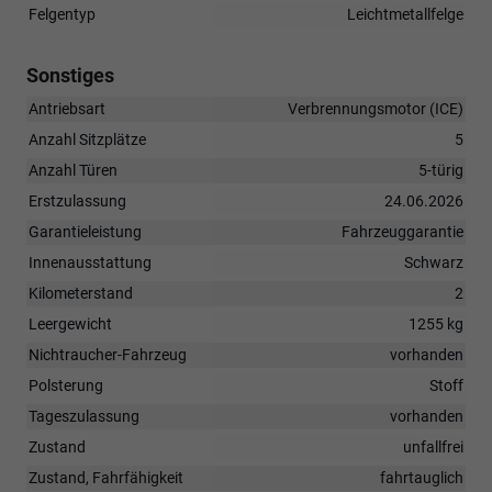
Felgentyp
Leichtmetallfelge
Sonstiges
Antriebsart
Verbrennungsmotor (ICE)
Anzahl Sitzplätze
5
Anzahl Türen
5-türig
Erstzulassung
24.06.2026
Garantieleistung
Fahrzeuggarantie
Innenausstattung
Schwarz
Kilometerstand
2
Leergewicht
1255 kg
Nichtraucher-Fahrzeug
vorhanden
Polsterung
Stoff
Tageszulassung
vorhanden
Zustand
unfallfrei
Zustand, Fahrfähigkeit
fahrtauglich