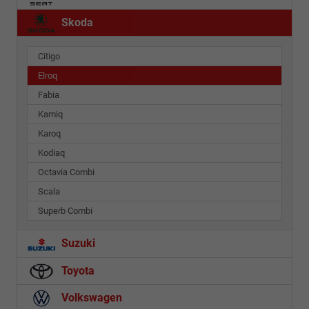
Skoda
Citigo
Elroq
Fabia
Kamiq
Karoq
Kodiaq
Octavia Combi
Scala
Superb Combi
Suzuki
Toyota
Volkswagen