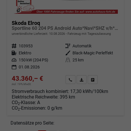
Skoda Elroq
Sportline 60 204 PS Android Auto*Navi*SHZ v/h*Kamera*E-Heck*Kessy*ACC
unverbindliche Lieferzeit:
10.08.2026
Fahrzeug mit Tageszulassung
Fahrzeugnr.
103953
Getriebe
Automatik
Kraftstoff
Elektro
Außenfarbe
Black-Magic Perleffekt
Leistung
150 kW (204 PS)
Kilometerstand
25 km
01.08.2026
43.360,– €
Angebot anfordern
Fahrzeugexpose (PDF)
Fahrzeug parken
incl. 19% MwSt.
Stromverbrauch kombiniert:
17,30 kWh/100km
Elektrische Reichweite:
395 km
CO
-Klasse:
A
2
CO
-Emissionen:
0 g/km
2
Datensätze pro Seite: