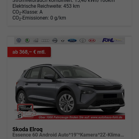
Stromverbrauch kombiniert:
15,40 kWh/100km
Elektrische Reichweite:
453 km
CO
-Klasse:
A
2
CO
-Emissionen:
0 g/km
2
ab 368,– € mtl.
Skoda Elroq
Essence 60 Android Auto*19"*Kamera*2Z-Klimaauto*Totwinkel*LED*Tempomat