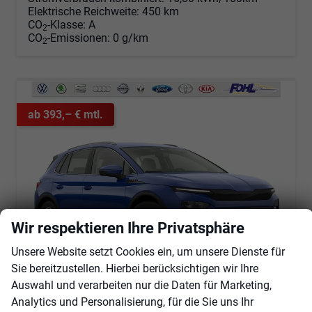
Elektrische Reichweite:
450 km
CO
-Klasse:
A
2
CO
-Emissionen:
0 g/km
2
ab 393,– € mtl.
Wir respektieren Ihre Privatsphäre
Unsere Website setzt Cookies ein, um unsere Dienste für
Sie bereitzustellen. Hierbei berücksichtigen wir Ihre
Auswahl und verarbeiten nur die Daten für Marketing,
Skoda Elroq
Selection 60 AHK*Navi*19"*SHZ*Kamera*ACC*2Z-Klimaauto*LED
Analytics und Personalisierung, für die Sie uns Ihr