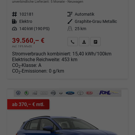
unverbindliche Lieferzeit:
5 Monate
Neuwagen
Fahrzeugnr.
102181
Getriebe
Automatik
Kraftstoff
Elektro
Außenfarbe
Graphite-Grau Metallic
Leistung
140 kW (190 PS)
Kilometerstand
25 km
39.560,– €
Angebot anfordern
Fahrzeugexpose (PDF)
Fahrzeug parken
incl. 19% MwSt.
Stromverbrauch kombiniert:
15,40 kWh/100km
Elektrische Reichweite:
453 km
CO
-Klasse:
A
2
CO
-Emissionen:
0 g/km
2
ab 370,– € mtl.