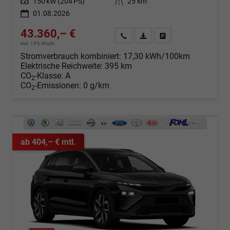
Leistung
150 kW (204 PS)
Kilometerstand
25 km
01.08.2026
43.360,– €
Angebot anfordern
Fahrzeugexpose (PDF)
Fahrzeug parken
incl. 19% MwSt.
Stromverbrauch kombiniert:
17,30 kWh/100km
Elektrische Reichweite:
395 km
CO
-Klasse:
A
2
CO
-Emissionen:
0 g/km
2
ab 404,– € mtl.