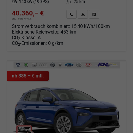
Leistung
140 kW (190 PS)
Kilometerstand
25 km
40.360,– €
Angebot anfordern
Fahrzeugexpose (PDF)
Fahrzeug parken
incl. 19% MwSt.
Stromverbrauch kombiniert:
15,40 kWh/100km
Elektrische Reichweite:
453 km
CO
-Klasse:
A
2
CO
-Emissionen:
0 g/km
2
ab 385,– € mtl.