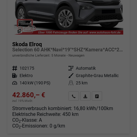
Skoda Elroq
Selection 60 AHK*Navi*19"*SHZ*Kamera*ACC*2Z-Klimaauto*LED
unverbindliche Lieferzeit:
5 Monate
Neuwagen
Fahrzeugnr.
102175
Getriebe
Automatik
Kraftstoff
Elektro
Außenfarbe
Graphite-Grau Metallic
Leistung
140 kW (190 PS)
Kilometerstand
25 km
42.860,– €
Angebot anfordern
Fahrzeugexpose (PDF)
Fahrzeug parken
incl. 19% MwSt.
Stromverbrauch kombiniert:
16,80 kWh/100km
Elektrische Reichweite:
450 km
CO
-Klasse:
A
2
CO
-Emissionen:
0 g/km
2