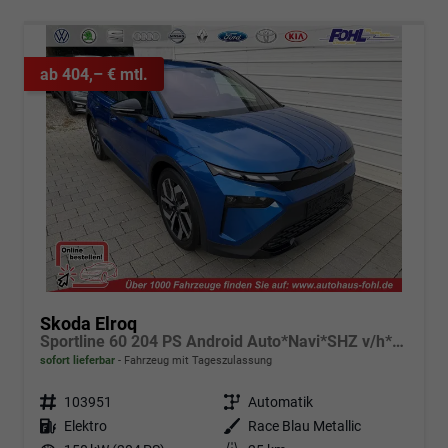
ab 404,– € mtl.
Skoda Elroq
Sportline 60 204 PS Android Auto*Navi*SHZ v/h*Kamera*E-Heck*Kessy*ACC
sofort lieferbar
Fahrzeug mit Tageszulassung
Fahrzeugnr.
103951
Getriebe
Automatik
Kraftstoff
Elektro
Außenfarbe
Race Blau Metallic