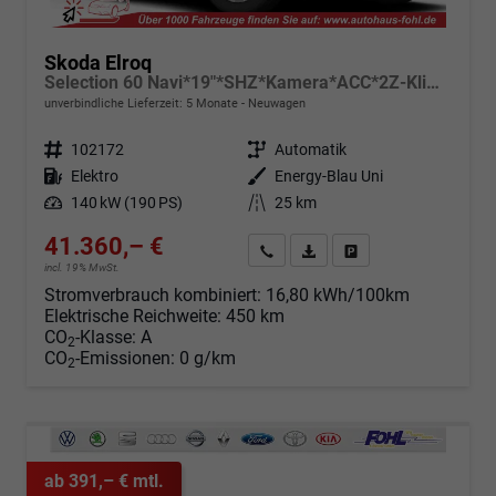
Skoda Elroq
Selection 60 Navi*19"*SHZ*Kamera*ACC*2Z-Klimaauto*LED
unverbindliche Lieferzeit:
5 Monate
Neuwagen
Fahrzeugnr.
102172
Getriebe
Automatik
Kraftstoff
Elektro
Außenfarbe
Energy-Blau Uni
Leistung
140 kW (190 PS)
Kilometerstand
25 km
41.360,– €
Angebot anfordern
Fahrzeugexpose (PDF)
Fahrzeug parken
incl. 19% MwSt.
Stromverbrauch kombiniert:
16,80 kWh/100km
Elektrische Reichweite:
450 km
CO
-Klasse:
A
2
CO
-Emissionen:
0 g/km
2
ab 391,– € mtl.