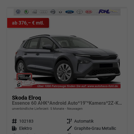
ab 376,– € mtl.
Skoda Elroq
Essence 60 AHK*Android Auto*19"*Kamera*2Z-Klimaauto*Totwinkel*LED*Tempomat
unverbindliche Lieferzeit:
5 Monate
Neuwagen
Fahrzeugnr.
102183
Getriebe
Automatik
Kraftstoff
Elektro
Außenfarbe
Graphite-Grau Metallic