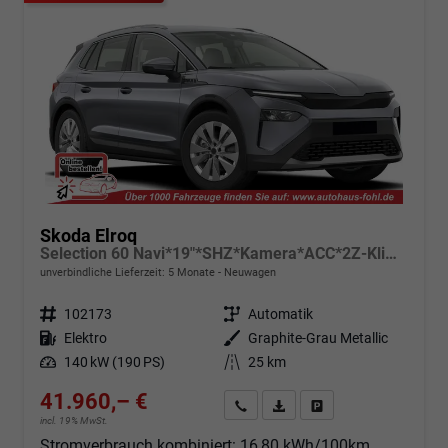
Skoda Elroq
Selection 60 Navi*19"*SHZ*Kamera*ACC*2Z-Klimaauto*LED
unverbindliche Lieferzeit:
5 Monate
Neuwagen
Fahrzeugnr.
102173
Getriebe
Automatik
Kraftstoff
Elektro
Außenfarbe
Graphite-Grau Metallic
Leistung
140 kW (190 PS)
Kilometerstand
25 km
41.960,– €
Angebot anfordern
Fahrzeugexpose (PDF)
Fahrzeug parken
incl. 19% MwSt.
Stromverbrauch kombiniert:
16,80 kWh/100km