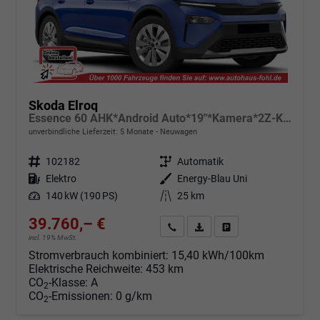
Skoda Elroq
Essence 60 AHK*Android Auto*19"*Kamera*2Z-Klimaauto*Totwinkel*LED*Tempomat
unverbindliche Lieferzeit:
5 Monate
Neuwagen
Fahrzeugnr.
102182
Getriebe
Automatik
Kraftstoff
Elektro
Außenfarbe
Energy-Blau Uni
Leistung
140 kW (190 PS)
Kilometerstand
25 km
39.760,– €
Angebot anfordern
Fahrzeugexpose (PDF)
Fahrzeug parken
incl. 19% MwSt.
Stromverbrauch kombiniert:
15,40 kWh/100km
Elektrische Reichweite:
453 km
CO
-Klasse:
A
2
CO
-Emissionen:
0 g/km
2