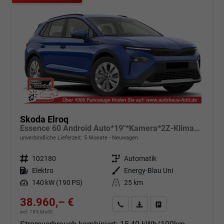
Skoda Elroq
Essence 60 Android Auto*19"*Kamera*2Z-Klimaauto*Totwinkel*LED*Tempomat
unverbindliche Lieferzeit:
5 Monate
Neuwagen
Fahrzeugnr.
102180
Getriebe
Automatik
Kraftstoff
Elektro
Außenfarbe
Energy-Blau Uni
Leistung
140 kW (190 PS)
Kilometerstand
25 km
38.960,– €
Angebot anfordern
Fahrzeugexpose (PDF)
Fahrzeug parken
incl. 19% MwSt.