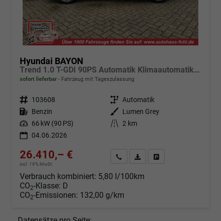
Hyundai BAYON
Trend 1.0 T-GDI 90PS Automatik Klimaautomatik Rückf.Kamera Parksensoren Sitzheizung Lenkradheizung Bluetooth Touchscreen Tempomat Apple CarPlay + Android Auto 16"LM
sofort lieferbar
Fahrzeug mit Tageszulassung
Fahrzeugnr.
103608
Getriebe
Automatik
Kraftstoff
Benzin
Außenfarbe
Lumen Grey
Leistung
66 kW (90 PS)
Kilometerstand
2 km
04.06.2026
26.410,– €
Angebot anfordern
Fahrzeugexpose (PDF)
Fahrzeug parken
incl. 19% MwSt.
Verbrauch kombiniert:
5,80 l/100km
CO
-Klasse:
D
2
CO
-Emissionen:
132,00 g/km
2
Datensätze pro Seite: