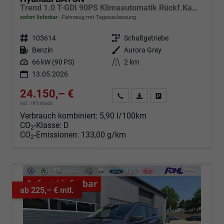
Trend 1.0 T-GDI 90PS Klimaautomatik Rückf.Kamera Parksensoren Sitzheizung Lenkradheizung Bluetooth Touchscreen Tempomat Apple CarPlay + Android Auto 16"LM
sofort lieferbar
Fahrzeug mit Tageszulassung
Fahrzeugnr.
103614
Getriebe
Schaltgetriebe
Kraftstoff
Benzin
Außenfarbe
Aurora Grey
Leistung
66 kW (90 PS)
Kilometerstand
2 km
13.05.2026
24.150,– €
Angebot anfordern
Fahrzeugexpose (PDF)
Fahrzeug parken
incl. 19% MwSt.
Verbrauch kombiniert:
5,90 l/100km
CO
-Klasse:
D
2
CO
-Emissionen:
133,00 g/km
2
ab 225,– € mtl.