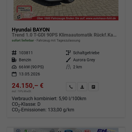
Hyundai BAYON
Trend 1.0 T-GDI 90PS Klimaautomatik Rückf.Kamera Parksensoren Sitzheizung Lenkradheizung Bluetooth Touchscreen Tempomat Apple CarPlay + Android Auto 16"LM
sofort lieferbar
Fahrzeug mit Tageszulassung
Fahrzeugnr.
103811
Getriebe
Schaltgetriebe
Kraftstoff
Benzin
Außenfarbe
Aurora Grey
Leistung
66 kW (90 PS)
Kilometerstand
2 km
13.05.2026
24.150,– €
Angebot anfordern
Fahrzeugexpose (PDF)
Fahrzeug parken
incl. 19% MwSt.
Verbrauch kombiniert:
5,90 l/100km
CO
-Klasse:
D
2
CO
-Emissionen:
133,00 g/km
2