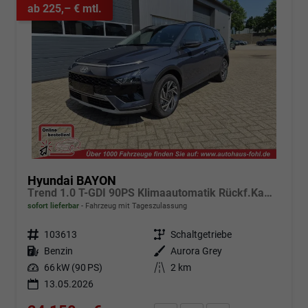
ab 225,– € mtl.
Hyundai BAYON
Trend 1.0 T-GDI 90PS Klimaautomatik Rückf.Kamera Parksensoren Sitzheizung Lenkradheizung Bluetooth Touchscreen Tempomat Apple CarPlay + Android Auto 16"LM
sofort lieferbar
Fahrzeug mit Tageszulassung
Fahrzeugnr.
103613
Getriebe
Schaltgetriebe
Kraftstoff
Benzin
Außenfarbe
Aurora Grey
Leistung
66 kW (90 PS)
Kilometerstand
2 km
13.05.2026