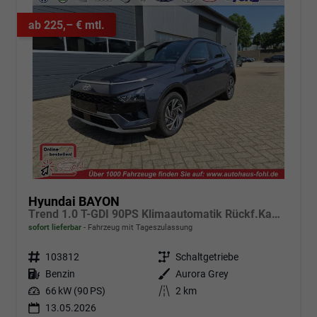
ab 225,– € mtl.
Hyundai BAYON
Trend 1.0 T-GDI 90PS Klimaautomatik Rückf.Kamera Parksensoren Sitzheizung Lenkradheizung Bluetooth Touchscreen Tempomat Apple CarPlay + Android Auto 16"LM
sofort lieferbar
Fahrzeug mit Tageszulassung
Fahrzeugnr.
103812
Getriebe
Schaltgetriebe
Kraftstoff
Benzin
Außenfarbe
Aurora Grey
Leistung
66 kW (90 PS)
Kilometerstand
2 km
13.05.2026