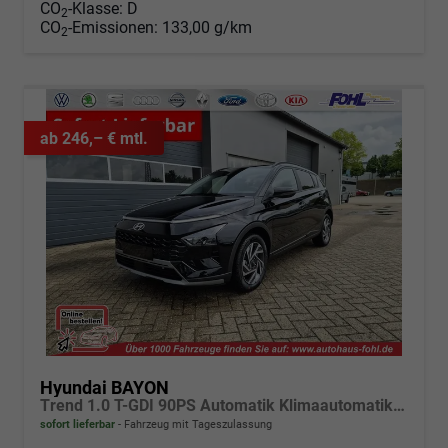
CO
-Klasse:
D
2
CO
-Emissionen:
133,00 g/km
2
ab 246,– € mtl.
Hyundai BAYON
Trend 1.0 T-GDI 90PS Automatik Klimaautomatik Rückf.Kamera Parksensoren Sitzheizung Lenkradheizung Bluetooth Touchscreen Tempomat Apple CarPlay + Android Auto 16"LM
sofort lieferbar
Fahrzeug mit Tageszulassung