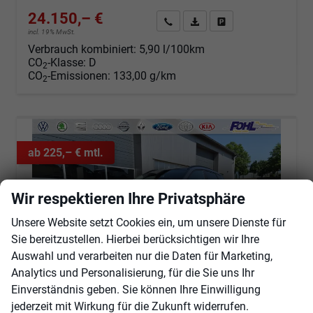
24.150,– €
Angebot anfordern
Fahrzeugexpose (PDF)
Fahrzeug parken
incl. 19% MwSt.
Verbrauch kombiniert:
5,90 l/100km
CO
-Klasse:
D
2
CO
-Emissionen:
133,00 g/km
2
ab 225,– € mtl.
Wir respektieren Ihre Privatsphäre
Unsere Website setzt Cookies ein, um unsere Dienste für
Sie bereitzustellen. Hierbei berücksichtigen wir Ihre
Auswahl und verarbeiten nur die Daten für Marketing,
Analytics und Personalisierung, für die Sie uns Ihr
Einverständnis geben. Sie können Ihre Einwilligung
jederzeit mit Wirkung für die Zukunft widerrufen.