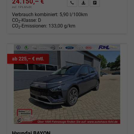
24.150,– €
Angebot anfordern
Fahrzeugexpose (PDF)
Fahrzeug parken
incl. 19% MwSt.
Verbrauch kombiniert:
5,90 l/100km
CO
-Klasse:
D
2
CO
-Emissionen:
133,00 g/km
2
ab 225,– € mtl.
Hyundai BAYON