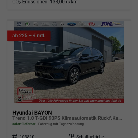
CO
-Emissionen:
133,00 g/km
2
ab 225,– € mtl.
Hyundai BAYON
Trend 1.0 T-GDI 90PS Klimaautomatik Rückf.Kamera Parksensoren Sitzheizung Lenkradheizung Bluetooth Touchscreen Tempomat Apple CarPlay + Android Auto 16"LM
sofort lieferbar
Fahrzeug mit Tageszulassung
Fahrzeugnr.
103810
Getriebe
Schaltgetriebe