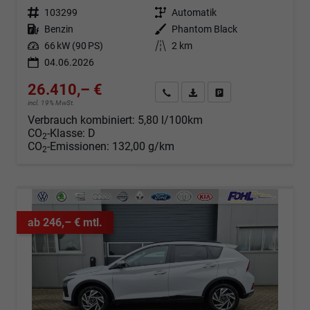
Fahrzeugnr.
103299
Getriebe
Automatik
Kraftstoff
Benzin
Außenfarbe
Phantom Black
Leistung
66 kW (90 PS)
Kilometerstand
2 km
04.06.2026
26.410,– €
Angebot anfordern
Fahrzeugexpose (PDF)
Fahrzeug parken
incl. 19% MwSt.
Verbrauch kombiniert:
5,80 l/100km
CO
-Klasse:
D
2
CO
-Emissionen:
132,00 g/km
2
ab 246,– € mtl.