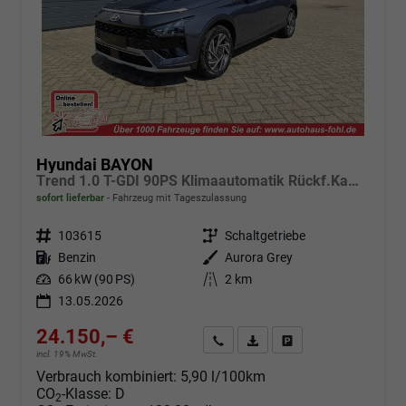
Hyundai BAYON
Trend 1.0 T-GDI 90PS Klimaautomatik Rückf.Kamera Parksensoren Sitzheizung Lenkradheizung Bluetooth Touchscreen Tempomat Apple CarPlay + Android Auto 16"LM
sofort lieferbar
Fahrzeug mit Tageszulassung
Fahrzeugnr.
103615
Getriebe
Schaltgetriebe
Kraftstoff
Benzin
Außenfarbe
Aurora Grey
Leistung
66 kW (90 PS)
Kilometerstand
2 km
13.05.2026
24.150,– €
Angebot anfordern
Fahrzeugexpose (PDF)
Fahrzeug parken
incl. 19% MwSt.
Verbrauch kombiniert:
5,90 l/100km
CO
-Klasse:
D
2