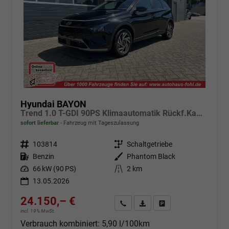
Hyundai BAYON
Trend 1.0 T-GDI 90PS Klimaautomatik Rückf.Kamera Parksensoren Sitzheizung Lenkradheizung Bluetooth Touchscreen Tempomat Apple CarPlay + Android Auto 16"LM
sofort lieferbar
Fahrzeug mit Tageszulassung
Fahrzeugnr.
103814
Getriebe
Schaltgetriebe
Kraftstoff
Benzin
Außenfarbe
Phantom Black
Leistung
66 kW (90 PS)
Kilometerstand
2 km
13.05.2026
24.150,– €
Angebot anfordern
Fahrzeugexpose (PDF)
Fahrzeug parken
incl. 19% MwSt.
Verbrauch kombiniert:
5,90 l/100km