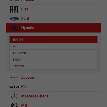
Fiat
Ford
Hyundai
BAYON
i20
i30 Kombi
KONA
TUCSON
Jaecoo
Kia
Mercedes-Benz
MG