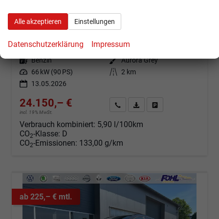
Hyundai BAYON
Trend 1.0 T-GDI 90PS Klimaautomatik Rückf.Kamera Parksensoren Sitzheizung Lenkradheizung Bluetooth Touchscreen Tempomat Apple CarPlay + Android Auto 16"LM
Alle akzeptieren
Einstellungen
sofort lieferbar
Fahrzeug mit Tageszulassung
Datenschutzerklärung
Impressum
Fahrzeugnr.
103813
Getriebe
Schaltgetriebe
Kraftstoff
Benzin
Außenfarbe
Aurora Grey
Leistung
66 kW (90 PS)
Kilometerstand
2 km
13.05.2026
24.150,– €
Angebot anfordern
Fahrzeugexpose (PDF)
Fahrzeug parken
incl. 19% MwSt.
Verbrauch kombiniert:
5,90 l/100km
CO
-Klasse:
D
2
CO
-Emissionen:
133,00 g/km
2
ab 225,– € mtl.