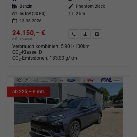
Kraftstoff
Benzin
Außenfarbe
Phantom Black
Leistung
66 kW (90 PS)
Kilometerstand
2 km
13.05.2026
24.150,– €
Angebot anfordern
Fahrzeugexpose (PDF)
Fahrzeug parken
incl. 19% MwSt.
Verbrauch kombiniert:
5,90 l/100km
CO
-Klasse:
D
2
CO
-Emissionen:
133,00 g/km
2
ab 225,– € mtl.