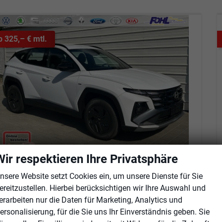
b 325,– € mtl.
Wir respektieren Ihre Privatsphäre
yundai TUCSON
nsere Website setzt Cookies ein, um unsere Dienste für Sie
Black Line 1.6 T-GDi HEV AT Android Auto*Navi*SHZ*Kamera*2Z Klimaauto*
ereitzustellen. Hierbei berücksichtigen wir Ihre Auswahl und
fort lieferbar
Fahrzeug mit Tageszulassung
erarbeiten nur die Daten für Marketing, Analytics und
ersonalisierung, für die Sie uns Ihr Einverständnis geben. Sie
eugnr.
103004
Getriebe
Automatik