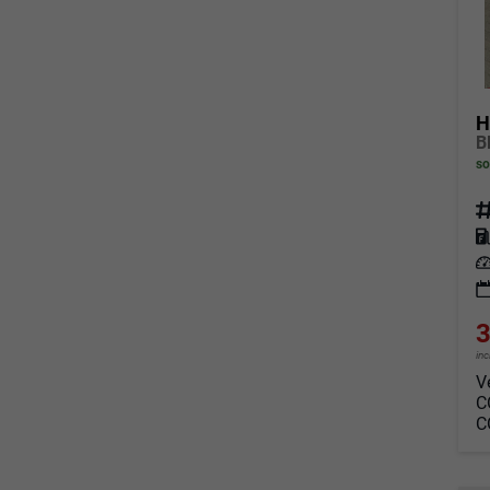
H
so
Fahrz
Kraf
Leis
3
in
V
C
C