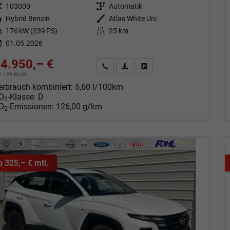
eugnr.
103000
Getriebe
Automatik
tstoff
Hybrid Benzin
Außenfarbe
Atlas White Uni
tung
176 kW (239 PS)
Kilometerstand
25 km
01.05.2026
4.950,– €
Angebot anfordern
Fahrzeugexpose (PDF)
Fahrzeug parken
cl. 19% MwSt.
erbrauch kombiniert:
5,60 l/100km
O
-Klasse:
D
2
O
-Emissionen:
126,00 g/km
2
b 325,– € mtl.