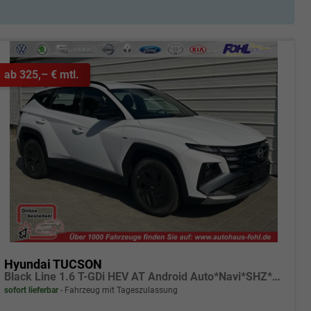
ab 325,– € mtl.
Hyundai TUCSON
Black Line 1.6 T-GDi HEV AT Android Auto*Navi*SHZ*Kamera*2Z Klimaauto*
sofort lieferbar
Fahrzeug mit Tageszulassung