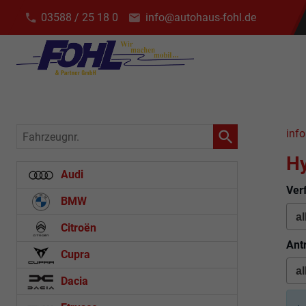
03588 / 25 18 0
info@autohaus-fohl.de
Fahrzeugnr.
info
H
Audi
Ver
BMW
Citroën
Ant
Cupra
Dacia