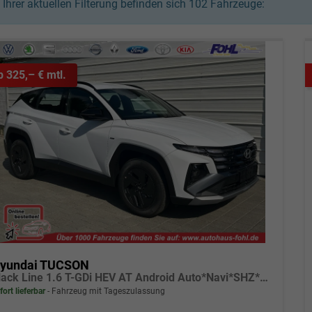
n Ihrer aktuellen Filterung befinden sich
102
Fahrzeuge:
b 325,– € mtl.
yundai TUCSON
Black Line 1.6 T-GDi HEV AT Android Auto*Navi*SHZ*Kamera*2Z Klimaauto*
fort lieferbar
Fahrzeug mit Tageszulassung