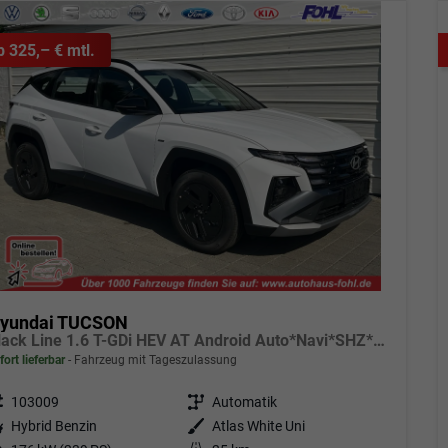
b 325,– € mtl.
yundai TUCSON
Black Line 1.6 T-GDi HEV AT Android Auto*Navi*SHZ*Kamera*2Z Klimaauto*
fort lieferbar
Fahrzeug mit Tageszulassung
eugnr.
103009
Getriebe
Automatik
tstoff
Hybrid Benzin
Außenfarbe
Atlas White Uni