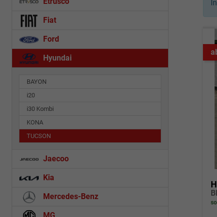
Etrusco
I
Fiat
Ford
a
Hyundai
BAYON
i20
i30 Kombi
KONA
TUCSON
Jaecoo
Kia
H
Mercedes-Benz
so
MG