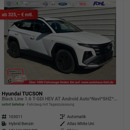
ab 325,– € mtl.
Hyundai TUCSON
Black Line 1.6 T-GDi HEV AT Android Auto*Navi*SHZ*Kamera*2Z Klimaauto*
sofort lieferbar
Fahrzeug mit Tageszulassung
Fahrzeugnr.
103011
Getriebe
Automatik
Kraftstoff
Hybrid Benzin
Außenfarbe
Atlas White Uni