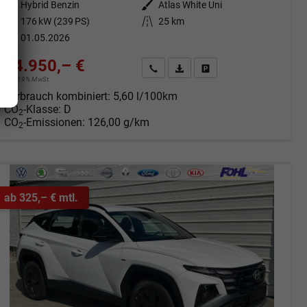
Kraftstoff
Hybrid Benzin
Außenfarbe
Atlas White Uni
Leistung
176 kW (239 PS)
Kilometerstand
25 km
01.05.2026
34.950,– €
Angebot anfordern
Fahrzeugexpose (PDF)
Fahrzeug parken
incl. 19% MwSt.
Verbrauch kombiniert:
5,60 l/100km
CO
-Klasse:
D
2
CO
-Emissionen:
126,00 g/km
2
ab 325,– € mtl.