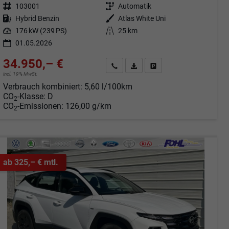
Fahrzeugnr.
103001
Getriebe
Automatik
Kraftstoff
Hybrid Benzin
Außenfarbe
Atlas White Uni
Leistung
176 kW (239 PS)
Kilometerstand
25 km
01.05.2026
34.950,– €
Angebot anfordern
Fahrzeugexpose (PDF)
Fahrzeug parken
incl. 19% MwSt.
Verbrauch kombiniert:
5,60 l/100km
CO
-Klasse:
D
2
CO
-Emissionen:
126,00 g/km
2
ab 325,– € mtl.