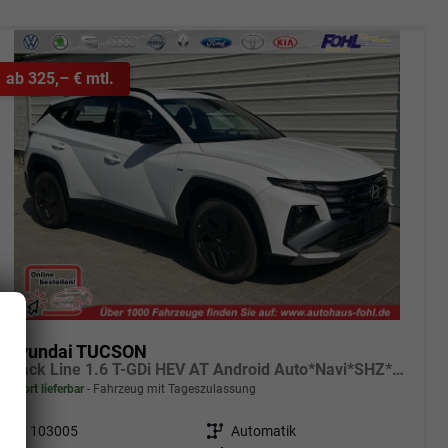
ab 325,– € mtl.
Hyundai TUCSON
Black Line 1.6 T-GDi HEV AT Android Auto*Navi*SHZ*Kamera*2Z Klimaauto*
sofort lieferbar
Fahrzeug mit Tageszulassung
Fahrzeugnr.
103005
Getriebe
Automatik