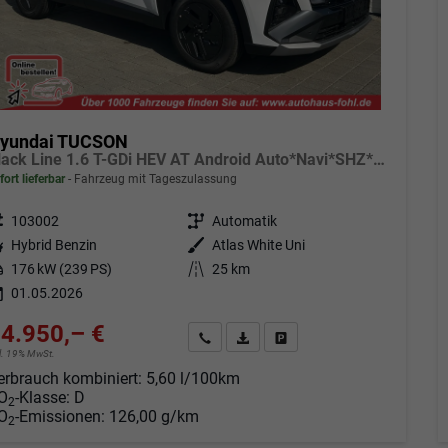
yundai TUCSON
Black Line 1.6 T-GDi HEV AT Android Auto*Navi*SHZ*Kamera*2Z Klimaauto*
fort lieferbar
Fahrzeug mit Tageszulassung
eugnr.
103002
Getriebe
Automatik
tstoff
Hybrid Benzin
Außenfarbe
Atlas White Uni
tung
176 kW (239 PS)
Kilometerstand
25 km
01.05.2026
4.950,– €
Angebot anfordern
Fahrzeugexpose (PDF)
Fahrzeug parken
cl. 19% MwSt.
erbrauch kombiniert:
5,60 l/100km
O
-Klasse:
D
2
O
-Emissionen:
126,00 g/km
2