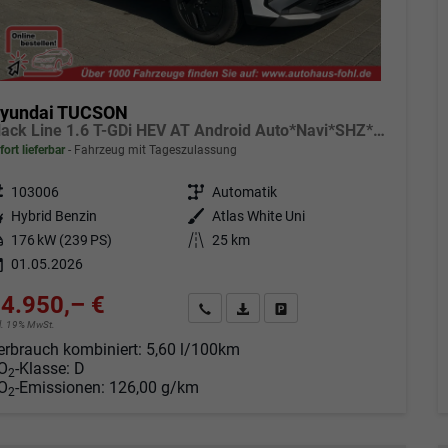
yundai TUCSON
Black Line 1.6 T-GDi HEV AT Android Auto*Navi*SHZ*Kamera*2Z Klimaauto*
fort lieferbar
Fahrzeug mit Tageszulassung
eugnr.
103006
Getriebe
Automatik
tstoff
Hybrid Benzin
Außenfarbe
Atlas White Uni
tung
176 kW (239 PS)
Kilometerstand
25 km
01.05.2026
4.950,– €
Angebot anfordern
Fahrzeugexpose (PDF)
Fahrzeug parken
cl. 19% MwSt.
erbrauch kombiniert:
5,60 l/100km
O
-Klasse:
D
2
O
-Emissionen:
126,00 g/km
2