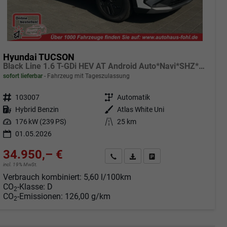
Hyundai TUCSON
Black Line 1.6 T-GDi HEV AT Android Auto*Navi*SHZ*Kamera*2Z Klimaauto*
sofort lieferbar
Fahrzeug mit Tageszulassung
Fahrzeugnr.
103007
Getriebe
Automatik
Kraftstoff
Hybrid Benzin
Außenfarbe
Atlas White Uni
Leistung
176 kW (239 PS)
Kilometerstand
25 km
01.05.2026
34.950,– €
Angebot anfordern
Fahrzeugexpose (PDF)
Fahrzeug parken
incl. 19% MwSt.
Verbrauch kombiniert:
5,60 l/100km
CO
-Klasse:
D
2
CO
-Emissionen:
126,00 g/km
2