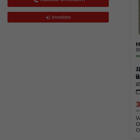
Anmelden
H
so
Fahrz
Kraf
Leis
3
in
V
C
C