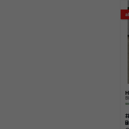
a
H
so
Fahrz
Kraf