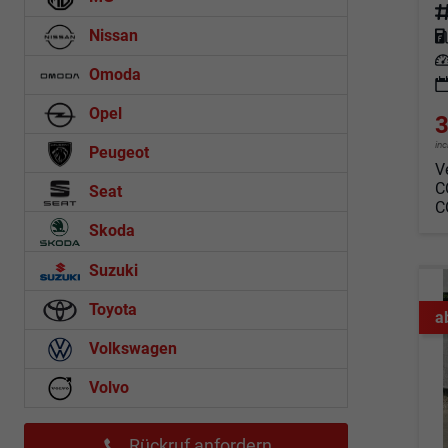
Fahrz
Nissan
Kraf
Leis
Omoda
Opel
3
in
Peugeot
V
C
Seat
C
Skoda
Suzuki
Toyota
a
Volkswagen
Volvo
Rückruf anfordern