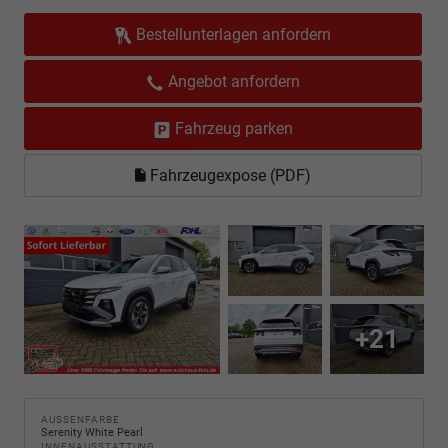
Bestellunterlagen anfordern
Angebot anfordern
Fahrzeug parken
Fahrzeugexpose (PDF)
+21
AUSSENFARBE
Serenity White Pearl
INNENAUSSTATTUNG