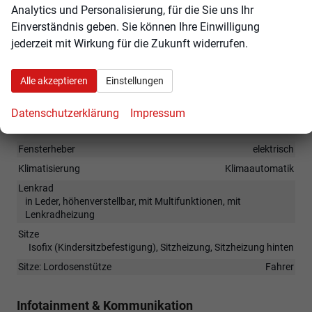
Analytics und Personalisierung, für die Sie uns Ihr
Tagfahrlicht mit LED
Einverständnis geben. Sie können Ihre Einwilligung
Kurvenlicht
jederzeit mit Wirkung für die Zukunft widerrufen.
Geschwindigkeitserkennung
Bergabfahrassistent
Alle akzeptieren
Einstellungen
Drahtloses Telefonladen
Datenschutzerklärung
Impressum
Innen
Fensterheber
elektrisch
Klimatisierung
Klimaautomatik
Lenkrad
in Leder, höhenverstellbar, mit Multifunktionen, mit
Lenkradheizung
Sitze
Isofix (Kindersitzbefestigung), Sitzheizung, Sitzheizung hinten
Sitze: Lordosenstütze
Fahrer
Infotainment & Kommunikation