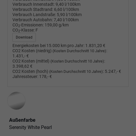
Verbrauch Innenstadt:
9,40 l/100km
Verbrauch Stadtrand:
6,60 l/100km
Verbrauch Landstraße:
5,90 l/100km
Verbrauch Autobahn:
7,40 l/100km
CO
-Emissionen:
159,00 g/km
2
CO
-Klasse:
F
2
Download
Energiekosten bei 15.000 km pro Jahr:
1.831,20 €
CO2 Kosten (niedrig)
:
(Kosten Durchschnitt 10 Jahre)
1.431,- €
CO2 Kosten (mittel)
:
(Kosten Durchschnitt 10 Jahre)
3.398,62 €
CO2 Kosten (hoch)
:
5.247,- €
(Kosten Durchschnitt 10 Jahre)
Jahressteuer:
178,- €
Außenfarbe
Serenity White Pearl