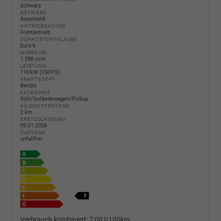
Schwarz
GETRIEBE
Automatik
ANTRIEBSACHSE
Frontantrieb
SCHADSTOFFKLASSE
Euro 6
HUBRAUM
1.598 ccm
LEISTUNG
110 kW (150 PS)
KRAFTSTOFF
Benzin
KATEGORIE
SUV/Geländewagen/Pickup
KILOMETERSTAND
2 km
ERSTZULASSUNG
09.01.2026
ZUSTAND
unfallfrei
Verbrauch kombiniert:
7,00 l/100km