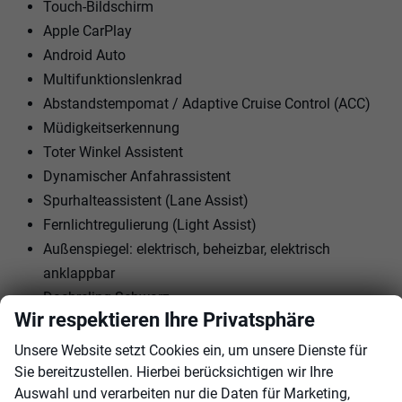
Touch-Bildschirm
Apple CarPlay
Android Auto
Multifunktionslenkrad
Abstandstempomat / Adaptive Cruise Control (ACC)
Müdigkeitserkennung
Toter Winkel Assistent
Dynamischer Anfahrassistent
Spurhalteassistent (Lane Assist)
Fernlichtregulierung (Light Assist)
Außenspiegel: elektrisch, beheizbar, elektrisch
anklappbar
Dachreling Schwarz
Wir respektieren Ihre Privatsphäre
Rückfahrkamera
Parksensoren vorne + hinten
Unsere Website setzt Cookies ein, um unsere Dienste für
18"" LM-Felgen mit Reifen 235/55R18
Sie bereitzustellen. Hierbei berücksichtigen wir Ihre
Auswahl und verarbeiten nur die Daten für Marketing,
Matrix-LED