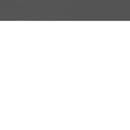
Schäferei 10
02906 Waldhufen
Geschäftszeiten
Montag bis Freitag
09:00-18:00 Uhr