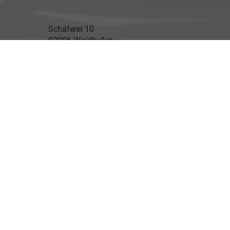
Schäferei 10
02906 Waldhufen
Geschäftszeiten
Montag bis Freitag
09:00-18:00 Uhr
Samstag
Nach Vereinbarung