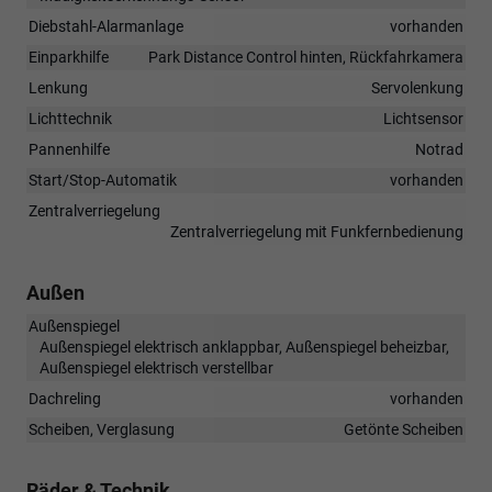
Diebstahl-Alarmanlage
vorhanden
Einparkhilfe
Park Distance Control hinten, Rückfahrkamera
Lenkung
Servolenkung
Lichttechnik
Lichtsensor
Pannenhilfe
Notrad
Start/Stop-Automatik
vorhanden
Zentralverriegelung
Zentralverriegelung mit Funkfernbedienung
Außen
Außenspiegel
Außenspiegel elektrisch anklappbar, Außenspiegel beheizbar,
Außenspiegel elektrisch verstellbar
Dachreling
vorhanden
Scheiben, Verglasung
Getönte Scheiben
Räder & Technik