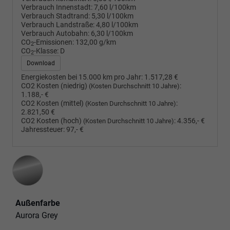
Verbrauch Innenstadt:
7,60 l/100km
Verbrauch Stadtrand:
5,30 l/100km
Verbrauch Landstraße:
4,80 l/100km
Verbrauch Autobahn:
6,30 l/100km
CO
-Emissionen:
132,00 g/km
2
CO
-Klasse:
D
2
Download
Energiekosten bei 15.000 km pro Jahr:
1.517,28 €
CO2 Kosten (niedrig)
:
(Kosten Durchschnitt 10 Jahre)
1.188,- €
CO2 Kosten (mittel)
:
(Kosten Durchschnitt 10 Jahre)
2.821,50 €
CO2 Kosten (hoch)
:
4.356,- €
(Kosten Durchschnitt 10 Jahre)
Jahressteuer:
97,- €
Außenfarbe
Aurora Grey