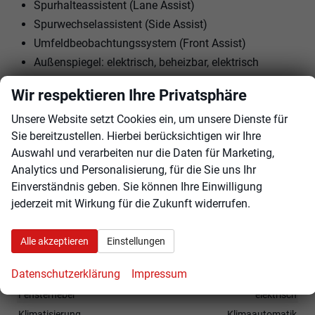
Spurhalteassistent (Lane Assist)
Spurwechselassistent (Side Assist)
Umfeldbeobachtungssystem (Front Assist)
Außenspiegel: elektrisch, beheizbar, elektrisch
anklappbar
Wir respektieren Ihre Privatsphäre
Dachreling Schwarz
Unsere Website setzt Cookies ein, um unsere Dienste für
Rückfahrkamera
Sie bereitzustellen. Hierbei berücksichtigen wir Ihre
Parksensoren hinten
Auswahl und verarbeiten nur die Daten für Marketing,
16"" LM-Felgen mit Reifen 195/65R16
Analytics und Personalisierung, für die Sie uns Ihr
LED-Scheinwerfer
Einverständnis geben. Sie können Ihre Einwilligung
LED-Lichtband vorne
jederzeit mit Wirkung für die Zukunft widerrufen.
Tempolimitassistent
Digitales Cockpit
Alle akzeptieren
Einstellungen
Innen
Datenschutzerklärung
Impressum
Fensterheber
elektrisch
Klimatisierung
Klimaautomatik