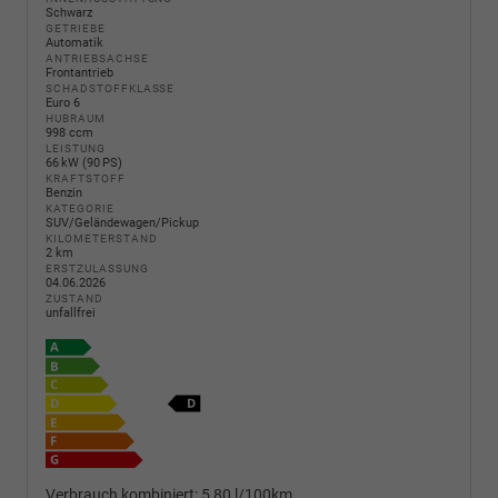
Schwarz
GETRIEBE
Automatik
ANTRIEBSACHSE
Frontantrieb
SCHADSTOFFKLASSE
Euro 6
HUBRAUM
998 ccm
LEISTUNG
66 kW (90 PS)
KRAFTSTOFF
Benzin
KATEGORIE
SUV/Geländewagen/Pickup
KILOMETERSTAND
2 km
ERSTZULASSUNG
04.06.2026
ZUSTAND
unfallfrei
Verbrauch kombiniert:
5,80 l/100km