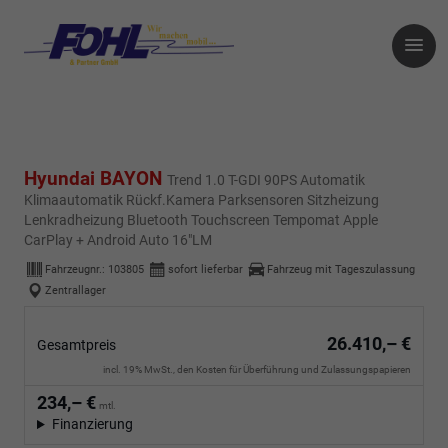
Hyundai BAYON
Trend 1.0 T-GDI 90PS Automatik
Klimaautomatik Rückf.Kamera Parksensoren Sitzheizung
Lenkradheizung Bluetooth Touchscreen Tempomat Apple
CarPlay + Android Auto 16"LM
Fahrzeugnr.:
103805
sofort lieferbar
Fahrzeug mit Tageszulassung
Zentrallager
26.410,– €
Gesamtpreis
incl. 19% MwSt., den Kosten für Überführung und Zulassungspapieren
234,– €
mtl.
Finanzierung