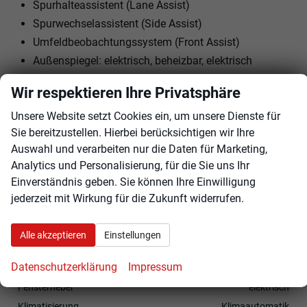
Spurhalteassistent (Lane Assist)
Spurwechselassistent (Side Assist)
Umfeldbeobachtungssystem (Front Assist)
Außenspiegel: elektrisch, beheizbar, elektrisch
anklappbar
Wir respektieren Ihre Privatsphäre
Dachreling Schwarz
Unsere Website setzt Cookies ein, um unsere Dienste für
Rückfahrkamera
Sie bereitzustellen. Hierbei berücksichtigen wir Ihre
Parksensoren hinten
Auswahl und verarbeiten nur die Daten für Marketing,
16"" LM-Felgen mit Reifen 195/65R16
Analytics und Personalisierung, für die Sie uns Ihr
LED-Scheinwerfer
Einverständnis geben. Sie können Ihre Einwilligung
LED-Lichtband vorne
jederzeit mit Wirkung für die Zukunft widerrufen.
Tempolimitassistent
Digitales Cockpit
Alle akzeptieren
Einstellungen
Innen
Datenschutzerklärung
Impressum
Fensterheber
elektrisch
Klimatisierung
Klimaautomatik