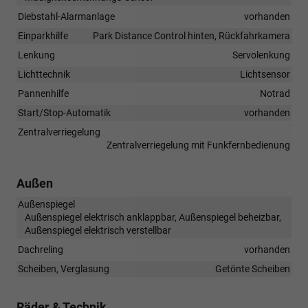
Diebstahl-Alarmanlage
vorhanden
Einparkhilfe
Park Distance Control hinten, Rückfahrkamera
Lenkung
Servolenkung
Lichttechnik
Lichtsensor
Pannenhilfe
Notrad
Start/Stop-Automatik
vorhanden
Zentralverriegelung
Zentralverriegelung mit Funkfernbedienung
Außen
Außenspiegel
Außenspiegel elektrisch anklappbar, Außenspiegel beheizbar,
Außenspiegel elektrisch verstellbar
Dachreling
vorhanden
Scheiben, Verglasung
Getönte Scheiben
Räder & Technik