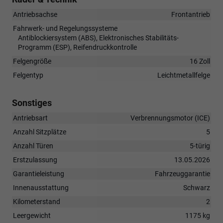
Antriebsachse
Frontantrieb
Fahrwerk- und Regelungssysteme
Antiblockiersystem (ABS), Elektronisches Stabilitäts-
Programm (ESP), Reifendruckkontrolle
Felgengröße
16 Zoll
Felgentyp
Leichtmetallfelge
Sonstiges
Antriebsart
Verbrennungsmotor (ICE)
Anzahl Sitzplätze
5
Anzahl Türen
5-türig
Erstzulassung
13.05.2026
Garantieleistung
Fahrzeuggarantie
Innenausstattung
Schwarz
Kilometerstand
2
Leergewicht
1175 kg