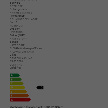
Schwarz
GETRIEBE
Schaltgetriebe
ANTRIEBSACHSE
Frontantrieb
SCHADSTOFFKLASSE
Euro 6
HUBRAUM
998 ccm
LEISTUNG
66 kW (90 PS)
KRAFTSTOFF
Benzin
KATEGORIE
SUV/Geländewagen/Pickup
KILOMETERSTAND
2 km
ERSTZULASSUNG
13.05.2026
ZUSTAND
unfallfrei
Verbrauch kombiniert:
5,90 l/100km