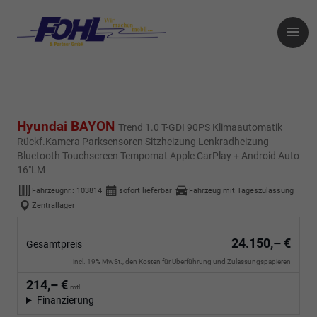
Hyundai BAYON
Trend 1.0 T-GDI 90PS Klimaautomatik
Rückf.Kamera Parksensoren Sitzheizung Lenkradheizung
Bluetooth Touchscreen Tempomat Apple CarPlay + Android Auto
16"LM
Fahrzeugnr.:
103814
sofort lieferbar
Fahrzeug mit Tageszulassung
Zentrallager
24.150,– €
Gesamtpreis
incl. 19% MwSt., den Kosten für Überführung und Zulassungspapieren
214,– €
mtl.
Finanzierung