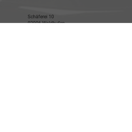
Schäferei 10
02906 Waldhufen
Geschäftszeiten
Montag bis Freitag
09:00-18:00 Uhr
Samstag
Nach Vereinbarung