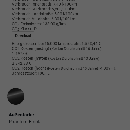
Verbrauch Innenstadt:
7,40 l/100km
Verbrauch Stadtrand:
5,60 l/100km
Verbrauch Landstraße:
5,00 l/100km
Verbrauch Autobahn:
6,30 l/100km
CO
-Emissionen:
133,00 g/km
2
CO
-Klasse:
D
2
Download
Energiekosten bei 15.000 km pro Jahr:
1.543,44 €
CO2 Kosten (niedrig)
:
(Kosten Durchschnitt 10 Jahre)
1.197,- €
CO2 Kosten (mittel)
:
(Kosten Durchschnitt 10 Jahre)
2.842,88 €
CO2 Kosten (hoch)
:
4.389,- €
(Kosten Durchschnitt 10 Jahre)
Jahressteuer:
100,- €
Außenfarbe
Phantom Black