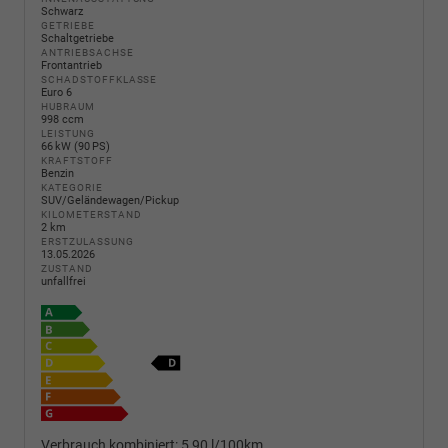
Schwarz
GETRIEBE
Schaltgetriebe
ANTRIEBSACHSE
Frontantrieb
SCHADSTOFFKLASSE
Euro 6
HUBRAUM
998 ccm
LEISTUNG
66 kW (90 PS)
KRAFTSTOFF
Benzin
KATEGORIE
SUV/Geländewagen/Pickup
KILOMETERSTAND
2 km
ERSTZULASSUNG
13.05.2026
ZUSTAND
unfallfrei
Verbrauch kombiniert:
5,90 l/100km