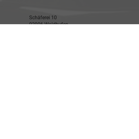
Schäferei 10
02906 Waldhufen
Geschäftszeiten
Montag bis Freitag
09:00-18:00 Uhr
Samstag
Nach Vereinbarung