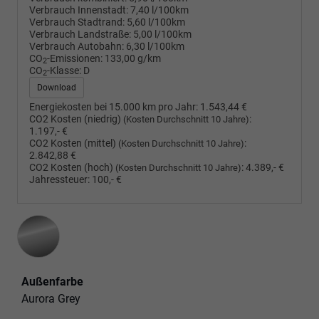
Verbrauch Innenstadt:
7,40 l/100km
Verbrauch Stadtrand:
5,60 l/100km
Verbrauch Landstraße:
5,00 l/100km
Verbrauch Autobahn:
6,30 l/100km
CO
-Emissionen:
133,00 g/km
2
CO
-Klasse:
D
2
Download
Energiekosten bei 15.000 km pro Jahr:
1.543,44 €
CO2 Kosten (niedrig)
:
(Kosten Durchschnitt 10 Jahre)
1.197,- €
CO2 Kosten (mittel)
:
(Kosten Durchschnitt 10 Jahre)
2.842,88 €
CO2 Kosten (hoch)
:
4.389,- €
(Kosten Durchschnitt 10 Jahre)
Jahressteuer:
100,- €
Außenfarbe
Aurora Grey