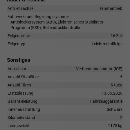
Antriebsachse
Frontantrieb
Fahrwerk- und Regelungssysteme
Antiblockiersystem (ABS), Elektronisches Stabilitäts-
Programm (ESP), Reifendruckkontrolle
Felgengröße
16 Zoll
Felgentyp
Leichtmetallfelge
Sonstiges
Antriebsart
Verbrennungsmotor (ICE)
Anzahl Sitzplätze
5
Anzahl Türen
5-türig
Erstzulassung
13.05.2026
Garantieleistung
Fahrzeuggarantie
Innenausstattung
Schwarz
Kilometerstand
2
Leergewicht
1175 kg