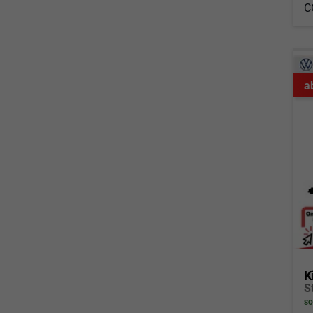
C
a
K
so