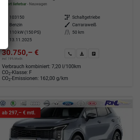
sofort lieferbar
Neuwagen
Fahrzeugnr.
103150
Getriebe
Schaltgetriebe
Kraftstoff
Benzin
Außenfarbe
Carraraweiß
Leistung
110 kW (150 PS)
Kilometerstand
50 km
13.11.2025
30.750,– €
Angebot anfordern
Fahrzeugexpose (PDF)
Fahrzeug parken
incl. 19% MwSt.
Verbrauch kombiniert:
7,20 l/100km
CO
-Klasse:
F
2
CO
-Emissionen:
162,00 g/km
2
ab 297,– € mtl.