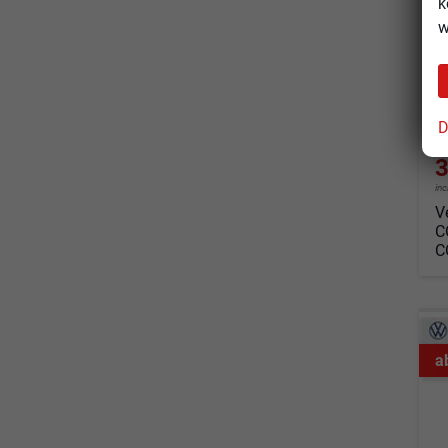
k
so
w
Fahrz
Kraf
Leis
D
3
in
V
C
C
a