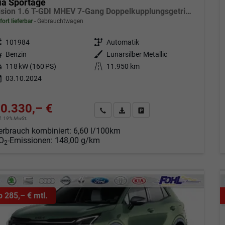
ia Sportage
Vision 1.6 T-GDI MHEV 7-Gang Doppelkupplungsgetriebe DCT
fort lieferbar
Gebrauchtwagen
eugnr.
101984
Getriebe
Automatik
tstoff
Benzin
Außenfarbe
Lunarsilber Metallic
tung
118 kW (160 PS)
Kilometerstand
11.950 km
03.10.2024
0.330,– €
Angebot anfordern
Fahrzeugexpose (PDF)
Fahrzeug parken
cl. 19% MwSt.
erbrauch kombiniert:
6,60 l/100km
O
-Emissionen:
148,00 g/km
2
b 285,– € mtl.