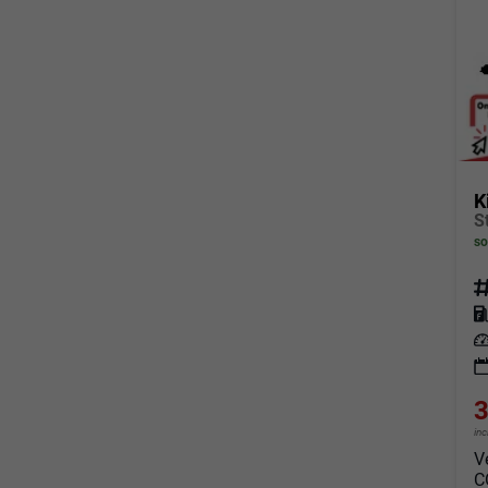
K
so
Fahrz
Kraf
Leis
3
in
V
C