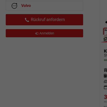
Volvo
Rückruf anfordern
Anmelden
K
so
Fahrz
Kraf
Leis
3
in