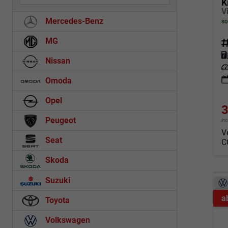
K
Mercedes-Benz
so
MG
Fahrz
Kraf
Nissan
Leis
Omoda
Opel
3
Peugeot
in
V
Seat
C
Skoda
Suzuki
a
Toyota
Volkswagen