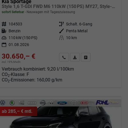
Kia Sportage
Style 1,6 T-GDI FWD M6 110kW (150 PS) MY27, Style-Paket, 2-Zonen-Klimaautomatik, Sitz-/Lenkradheizung, Regensensor, Navi, DAB, Apple CarPlay/Android Auto, Rückfahrkamera, Parksensoren vorn/hinten, Full-LED, 17 Zoll LM, uvm.
sofort lieferbar
Neuwagen mit Tageszulassung
Fahrzeugnr.
104503
Getriebe
Schalt. 6-Gang
Kraftstoff
Benzin
Außenfarbe
Penta Metal
Leistung
110 kW (150 PS)
Kilometerstand
10 km
01.08.2026
30.650,– €
Angebot anfordern
Fahrzeugexpose (PDF)
Fahrzeug parken
incl. 19% MwSt.
Verbrauch kombiniert:
9,20 l/100km
CO
-Klasse:
F
2
CO
-Emissionen:
160,00 g/km
2
ab 285,– € mtl.