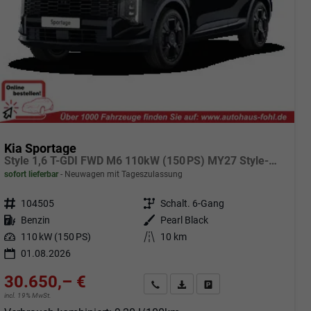
Kia Sportage
Style 1,6 T-GDI FWD M6 110kW (150 PS) MY27 Style-Paket, 2-Zonen-Klimaautomatik, Sitz-/Lenkradheizung, Regensensor, Navi, DAB, Apple CarPlay/Android Auto, Rückfahrkamera, Parksensoren vorn/hinten, Full-LED, 17 Zoll LM, uvm.
sofort lieferbar
Neuwagen mit Tageszulassung
Fahrzeugnr.
104505
Getriebe
Schalt. 6-Gang
Kraftstoff
Benzin
Außenfarbe
Pearl Black
Leistung
110 kW (150 PS)
Kilometerstand
10 km
01.08.2026
30.650,– €
Angebot anfordern
Fahrzeugexpose (PDF)
Fahrzeug parken
incl. 19% MwSt.