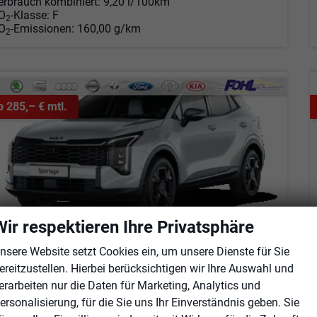
erbrauch kombiniert:
9,20 l/100km
O
-Klasse:
F
2
O
-Emissionen:
160,00 g/km
2
b 285,– € mtl.
Wir respektieren Ihre Privatsphäre
nsere Website setzt Cookies ein, um unsere Dienste für Sie
ereitzustellen. Hierbei berücksichtigen wir Ihre Auswahl und
erarbeiten nur die Daten für Marketing, Analytics und
ia Sportage
ersonalisierung, für die Sie uns Ihr Einverständnis geben. Sie
Style 1,6 T-GDI FWD M6 110kW (150 PS) MY27 Style-Paket, 2-Zonen-Klimaautomatik, Sitz-/Lenkradheizung, Regensensor, Navi, DAB, Apple CarPlay/Android Auto, Rückfahrkamera, Parksensoren vorn/hinten, Full-LED, 17 Zoll LM, uvm.