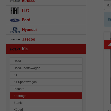
Etrusco
Fiat
I
Ford
Hyundai
Jaecoo
a
Kia
Ceed
Ceed Sportswagon
K4
K4 Sportswagon
Picanto
Sportage
Stonic
XCeed