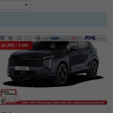
ab 285,– € mtl.