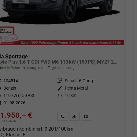
ia Sportage
Style Plus 1,6 T-GDI FWD M6 110 kW (150 PS) MY27 2-Zonen Klimaautomatik, Lenkradheizung, Sitzheizung vorne und hinten, Navi, DAB, Apple CarPlay/Android Auto, Rückfahrkamera, Parksensoren vorne/hinten, Full-LED, 18 Zoll LM, uvm.
fort lieferbar
Neuwagen mit Tageszulassung
eugnr.
104514
Getriebe
Schalt. 6-Gang
tstoff
Benzin
Außenfarbe
Penta Metal
tung
110 kW (150 PS)
Kilometerstand
10 km
01.08.2026
1.950,– €
Angebot anfordern
Fahrzeugexpose (PDF)
Fahrzeug parken
cl. 19% MwSt.
erbrauch kombiniert:
9,20 l/100km
O
-Klasse:
F
2