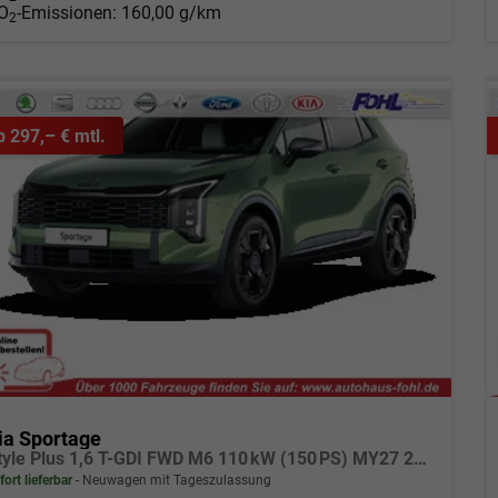
O
-Emissionen:
160,00 g/km
2
b 297,– € mtl.
ia Sportage
Style Plus 1,6 T-GDI FWD M6 110 kW (150 PS) MY27 2-Zonen Klimaautomatik, Lenkradheizung, Sitzheizung vorne und hinten, Navi, DAB, Apple CarPlay/Android Auto, Rückfahrkamera, Parksensoren vorne/hinten, Full-LED, 18 Zoll LM, uvm.
fort lieferbar
Neuwagen mit Tageszulassung