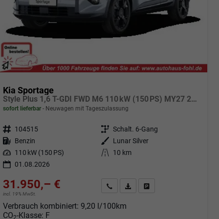
Kia Sportage
Style Plus 1,6 T-GDI FWD M6 110 kW (150 PS) MY27 2-Zonen Klimaautomatik, Lenkradheizung, Sitzheizung vorne und hinten, Navi, DAB, Apple CarPlay/Android Auto, Rückfahrkamera, Parksensoren vorne/hinten, Full-LED, 18 Zoll LM, uvm.
sofort lieferbar
Neuwagen mit Tageszulassung
Fahrzeugnr.
104515
Getriebe
Schalt. 6-Gang
Kraftstoff
Benzin
Außenfarbe
Lunar Silver
Leistung
110 kW (150 PS)
Kilometerstand
10 km
01.08.2026
31.950,– €
Angebot anfordern
Fahrzeugexpose (PDF)
Fahrzeug parken
incl. 19% MwSt.
Verbrauch kombiniert:
9,20 l/100km
CO
-Klasse:
F
2