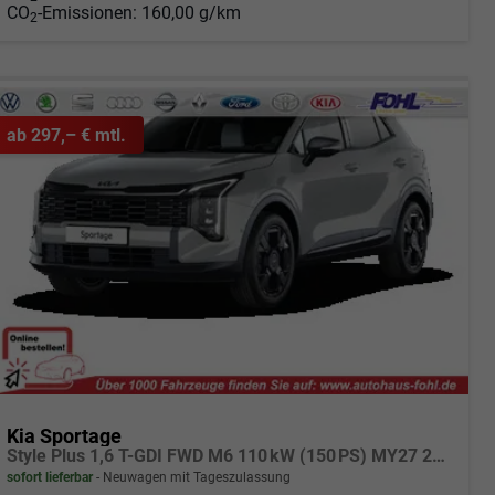
CO
-Emissionen:
160,00 g/km
2
ab 297,– € mtl.
Kia Sportage
Style Plus 1,6 T-GDI FWD M6 110 kW (150 PS) MY27 2-Zonen Klimaautomatik, Lenkradheizung, Sitzheizung vorne und hinten, Navi, DAB, Apple CarPlay/Android Auto, Rückfahrkamera, Parksensoren vorne/hinten, Full-LED, 18 Zoll LM, uvm.
sofort lieferbar
Neuwagen mit Tageszulassung