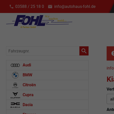
03588 / 25 18 0
info@autohaus-fohl.de
Fahrzeugnr.
Audi
info
BMW
Ki
Citroën
Ver
Cupra
Dacia
Ant