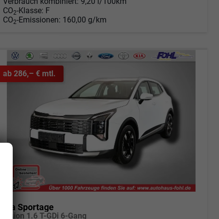
Verbrauch kombiniert:
9,20 l/100km
CO
-Klasse:
F
2
CO
-Emissionen:
160,00 g/km
2
ab 286,– € mtl.
Kia Sportage
Vision 1.6 T-GDi 6-Gang