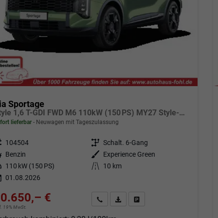
ia Sportage
Style 1,6 T-GDI FWD M6 110kW (150 PS) MY27 Style-Paket, 2-Zonen-Klimaautomatik, Sitz-/Lenkradheizung, Regensensor, Navi, DAB, Apple CarPlay/Android Auto, Rückfahrkamera, Parksensoren vorn/hinten, Full-LED, 17 Zoll LM, uvm.
fort lieferbar
Neuwagen mit Tageszulassung
eugnr.
104504
Getriebe
Schalt. 6-Gang
tstoff
Benzin
Außenfarbe
Experience Green
tung
110 kW (150 PS)
Kilometerstand
10 km
01.08.2026
0.650,– €
Angebot anfordern
Fahrzeugexpose (PDF)
Fahrzeug parken
cl. 19% MwSt.