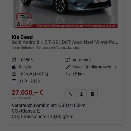
Kia Ceed
Gold Android 1.5 T-GDi, DCT Auto*Navi*WinterPak*Klimaauto*16"*Kamera*PrivacyGlas*
sofort lieferbar
Fahrzeug mit Tageszulassung
Fahrzeugnr.
100586
Getriebe
Automatik
Kraftstoff
Benzin
Außenfarbe
Yucca Stahlgrau Metallic
Leistung
103 kW (140 PS)
Kilometerstand
25 km
01.01.2026
27.050,– €
Angebot anfordern
Fahrzeugexpose (PDF)
Fahrzeug parken
incl. 19% MwSt.
Verbrauch kombiniert:
6,30 l/100km
CO
-Klasse:
E
2
CO
-Emissionen:
143,00 g/km
2