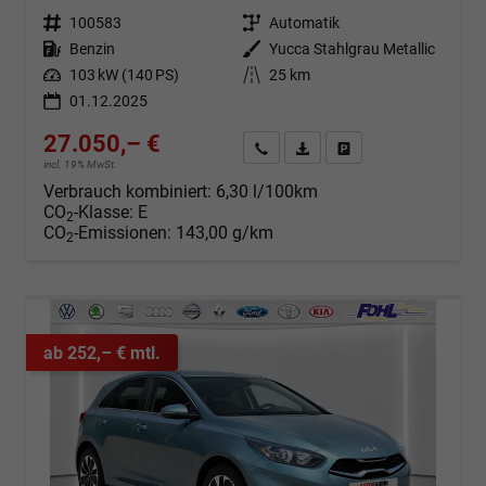
Fahrzeugnr.
100583
Getriebe
Automatik
Kraftstoff
Benzin
Außenfarbe
Yucca Stahlgrau Metallic
Leistung
103 kW (140 PS)
Kilometerstand
25 km
01.12.2025
27.050,– €
Angebot anfordern
Fahrzeugexpose (PDF)
Fahrzeug parken
incl. 19% MwSt.
Verbrauch kombiniert:
6,30 l/100km
CO
-Klasse:
E
2
CO
-Emissionen:
143,00 g/km
2
ab 252,– € mtl.