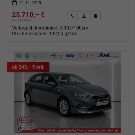
01.11.2025
25.710,– €
Angebot anfordern
Fahrzeugexpose (PDF)
Fahrzeug parken
incl. 19% MwSt.
Verbrauch kombiniert:
5,90 l/100km
CO
-Emissionen:
132,00 g/km
2
ab 243,– € mtl.