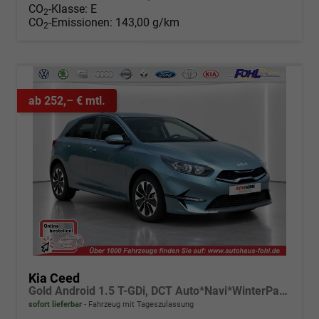
CO
-Klasse:
E
2
CO
-Emissionen:
143,00 g/km
2
ab 252,– € mtl.
Kia Ceed
Gold Android 1.5 T-GDi, DCT Auto*Navi*WinterPak*Klimaauto*16"*Kamera*PrivacyGlas*
sofort lieferbar
Fahrzeug mit Tageszulassung