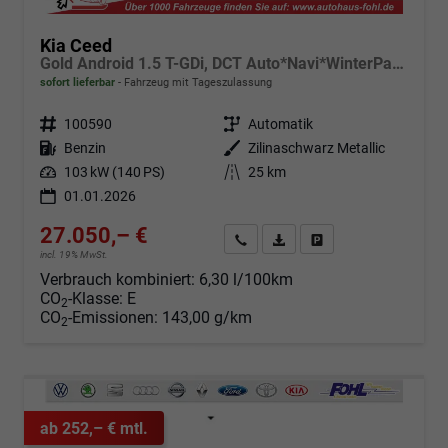
Kia Ceed
Gold Android 1.5 T-GDi, DCT Auto*Navi*WinterPak*Klimaauto*16"*Kamera*PrivacyGlas*
sofort lieferbar
Fahrzeug mit Tageszulassung
Fahrzeugnr.
100590
Getriebe
Automatik
Kraftstoff
Benzin
Außenfarbe
Zilinaschwarz Metallic
Leistung
103 kW (140 PS)
Kilometerstand
25 km
01.01.2026
27.050,– €
Angebot anfordern
Fahrzeugexpose (PDF)
Fahrzeug parken
incl. 19% MwSt.
Verbrauch kombiniert:
6,30 l/100km
CO
-Klasse:
E
2
CO
-Emissionen:
143,00 g/km
2
ab 252,– € mtl.