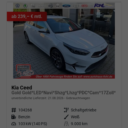
ab 239,– € mtl.
Kia Ceed
Gold Gold*LED*Navi*Shzg*Lhzg*PDC*Cam*17Zoll*
unverbindliche Lieferzeit:
21.08.2026
Gebrauchtwagen
Fahrzeugnr.
104268
Getriebe
Schaltgetriebe
Kraftstoff
Benzin
Außenfarbe
Weiß
Leistung
103 kW (140 PS)
Kilometerstand
9.000 km