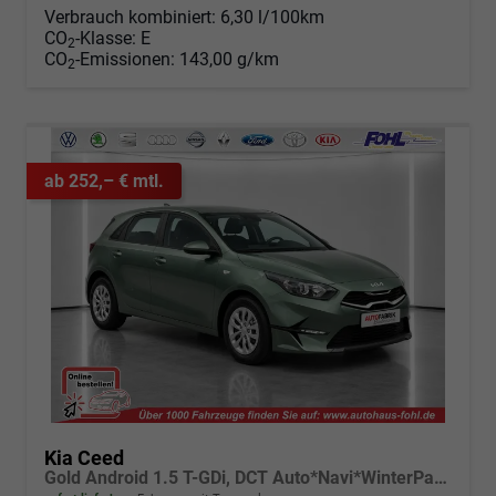
Verbrauch kombiniert:
6,30 l/100km
CO
-Klasse:
E
2
CO
-Emissionen:
143,00 g/km
2
ab 252,– € mtl.
Kia Ceed
Gold Android 1.5 T-GDi, DCT Auto*Navi*WinterPak*Klimaauto*16"*Kamera*PrivacyGlas*