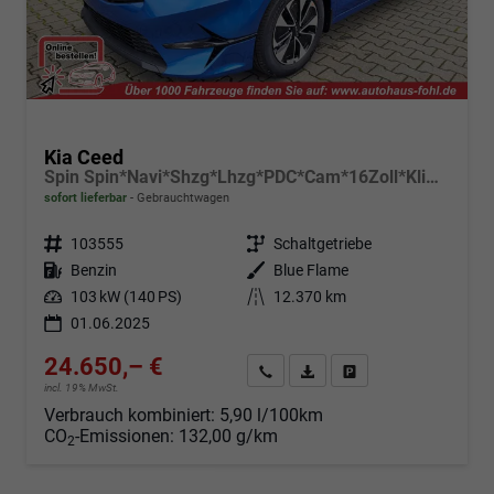
Kia Ceed
Spin Spin*Navi*Shzg*Lhzg*PDC*Cam*16Zoll*Klima*
sofort lieferbar
Gebrauchtwagen
Fahrzeugnr.
103555
Getriebe
Schaltgetriebe
Kraftstoff
Benzin
Außenfarbe
Blue Flame
Leistung
103 kW (140 PS)
Kilometerstand
12.370 km
01.06.2025
24.650,– €
Angebot anfordern
Fahrzeugexpose (PDF)
Fahrzeug parken
incl. 19% MwSt.
Verbrauch kombiniert:
5,90 l/100km
CO
-Emissionen:
132,00 g/km
2