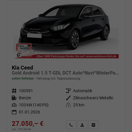
Kia Ceed
Gold Android 1.5 T-GDi, DCT Auto*Navi*WinterPak*Klimaauto*16"*Kamera*PrivacyGlas*
sofort lieferbar
Fahrzeug mit Tageszulassung
Fahrzeugnr.
100591
Getriebe
Automatik
Kraftstoff
Benzin
Außenfarbe
Zilinaschwarz Metallic
Leistung
103 kW (140 PS)
Kilometerstand
25 km
01.01.2026
27.050,– €
Angebot anfordern
Fahrzeugexpose (PDF)
Fahrzeug parken
incl. 19% MwSt.