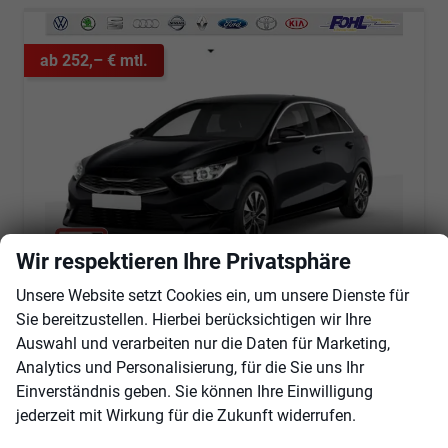
ab 252,– € mtl.
Wir respektieren Ihre Privatsphäre
Unsere Website setzt Cookies ein, um unsere Dienste für
Kia Ceed
Sie bereitzustellen. Hierbei berücksichtigen wir Ihre
Gold Android 1.5 T-GDi, DCT Auto*Navi*WinterPak*Klimaauto*16"*Kamera*PrivacyGlas*
Auswahl und verarbeiten nur die Daten für Marketing,
sofort lieferbar
Fahrzeug mit Tageszulassung
Analytics und Personalisierung, für die Sie uns Ihr
Fahrzeugnr.
100589
Getriebe
Automatik
Einverständnis geben. Sie können Ihre Einwilligung
Kraftstoff
Benzin
Außenfarbe
Zilinaschwarz Metallic
jederzeit mit Wirkung für die Zukunft widerrufen.
Leistung
103 kW (140 PS)
Kilometerstand
25 km