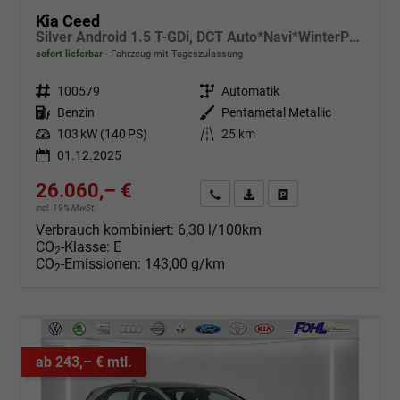
Kia Ceed
Silver Android 1.5 T-GDi, DCT Auto*Navi*WinterPak*Kamera*Klima*PDC hinten
sofort lieferbar
Fahrzeug mit Tageszulassung
Fahrzeugnr.
100579
Getriebe
Automatik
Kraftstoff
Benzin
Außenfarbe
Pentametal Metallic
Leistung
103 kW (140 PS)
Kilometerstand
25 km
01.12.2025
26.060,– €
Angebot anfordern
Fahrzeugexpose (PDF)
Fahrzeug parken
incl. 19% MwSt.
Verbrauch kombiniert:
6,30 l/100km
CO
-Klasse:
E
2
CO
-Emissionen:
143,00 g/km
2
ab 243,– € mtl.