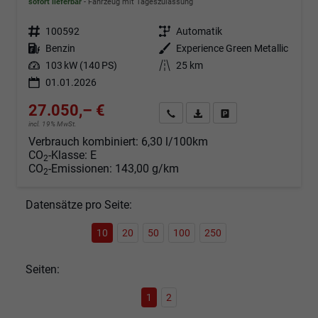
sofort lieferbar
Fahrzeug mit Tageszulassung
Fahrzeugnr.
100592
Getriebe
Automatik
Kraftstoff
Benzin
Außenfarbe
Experience Green Metallic
Leistung
103 kW (140 PS)
Kilometerstand
25 km
01.01.2026
27.050,– €
Angebot anfordern
Fahrzeugexpose (PDF)
Fahrzeug parken
incl. 19% MwSt.
Verbrauch kombiniert:
6,30 l/100km
CO
-Klasse:
E
2
CO
-Emissionen:
143,00 g/km
2
Datensätze pro Seite:
10
20
50
100
250
Seiten:
1
2