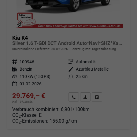
Kia K4
Silver 1.6 T-GDi DCT Android Auto*Navi*SHZ*Kamera*ACC*Keyless*2Z Klimaauto*
unverbindliche Lieferzeit:
30.09.2026
Fahrzeug mit Tageszulassung
Fahrzeugnr.
100946
Getriebe
Automatik
Kraftstoff
Benzin
Außenfarbe
Azurblau Metallic
Leistung
110 kW (150 PS)
Kilometerstand
25 km
01.02.2026
29.769,– €
Angebot anfordern
Fahrzeugexpose (PDF)
Fahrzeug parken
incl. 19% MwSt.
Verbrauch kombiniert:
6,90 l/100km
CO
-Klasse:
E
2
CO
-Emissionen:
155,00 g/km
2