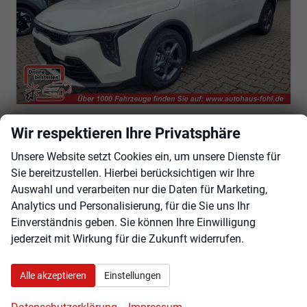
Wir respektieren Ihre Privatsphäre
Kia K4
Vision 1.0 +NAVI+SHZ+ACA+LED+KAMERA
Unsere Website setzt Cookies ein, um unsere Dienste für
sofort lieferbar
Fahrzeug mit Tageszulassung
Sie bereitzustellen. Hierbei berücksichtigen wir Ihre
Auswahl und verarbeiten nur die Daten für Marketing,
Fahrzeugnr.
103252
Getriebe
Schaltgetriebe
Analytics und Personalisierung, für die Sie uns Ihr
Kraftstoff
Benzin
Außenfarbe
Weiß
Einverständnis geben. Sie können Ihre Einwilligung
Leistung
85 kW (116 PS)
Kilometerstand
20 km
jederzeit mit Wirkung für die Zukunft widerrufen.
01.04.2026
27.950,– €
Angebot anfordern
Fahrzeugexpose (PDF)
Fahrzeug parken
Alle akzeptieren
Einstellungen
incl. 19% MwSt.
Verbrauch kombiniert:
5,70 l/100km