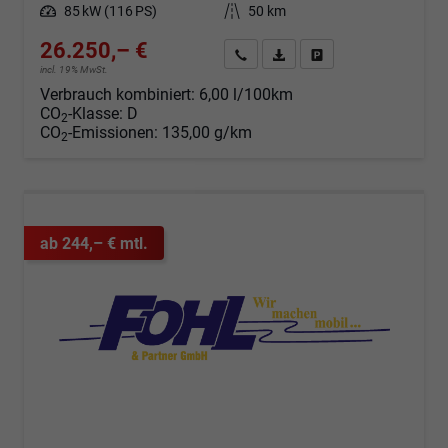
Leistung
85 kW (116 PS)
Kilometerstand
50 km
26.250,– €
Angebot anfordern
Fahrzeugexpose (PDF)
Fahrzeug parken
incl. 19% MwSt.
Verbrauch kombiniert:
6,00 l/100km
CO
-Klasse:
D
2
CO
-Emissionen:
135,00 g/km
2
ab 244,– € mtl.