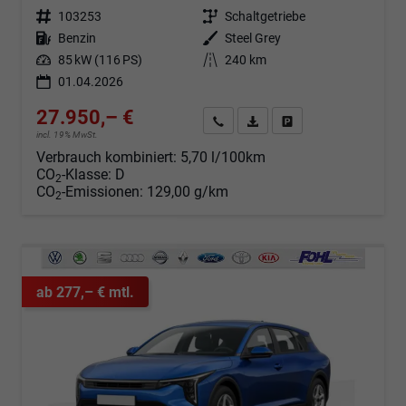
Fahrzeugnr.
103253
Getriebe
Schaltgetriebe
Kraftstoff
Benzin
Außenfarbe
Steel Grey
Leistung
85 kW (116 PS)
Kilometerstand
240 km
01.04.2026
27.950,– €
Angebot anfordern
Fahrzeugexpose (PDF)
Fahrzeug parken
incl. 19% MwSt.
Verbrauch kombiniert:
5,70 l/100km
CO
-Klasse:
D
2
CO
-Emissionen:
129,00 g/km
2
ab 277,– € mtl.