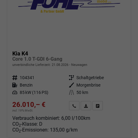
Kia K4
Core 1.0 T-GDI 6-Gang
unverbindliche Lieferzeit:
21.08.2026
Neuwagen
Fahrzeugnr.
104341
Getriebe
Schaltgetriebe
Kraftstoff
Benzin
Außenfarbe
Morgenbrise
Leistung
85 kW (116 PS)
Kilometerstand
50 km
26.010,– €
Angebot anfordern
Fahrzeugexpose (PDF)
Fahrzeug parken
incl. 19% MwSt.
Verbrauch kombiniert:
6,00 l/100km
CO
-Klasse:
D
2
CO
-Emissionen:
135,00 g/km
2