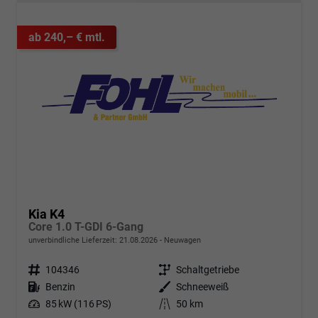
ab 240,– € mtl.
Kia K4
Core 1.0 T-GDI 6-Gang
unverbindliche Lieferzeit:
21.08.2026
Neuwagen
Fahrzeugnr.
104346
Getriebe
Schaltgetriebe
Kraftstoff
Benzin
Außenfarbe
Schneeweiß
Leistung
85 kW (116 PS)
Kilometerstand
50 km