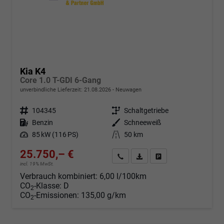
Kia K4
Core 1.0 T-GDI 6-Gang
unverbindliche Lieferzeit:
21.08.2026
Neuwagen
Fahrzeugnr.
104345
Getriebe
Schaltgetriebe
Kraftstoff
Benzin
Außenfarbe
Schneeweiß
Leistung
85 kW (116 PS)
Kilometerstand
50 km
25.750,– €
Angebot anfordern
Fahrzeugexpose (PDF)
Fahrzeug parken
incl. 19% MwSt.
Verbrauch kombiniert:
6,00 l/100km
CO
-Klasse:
D
2
CO
-Emissionen:
135,00 g/km
2