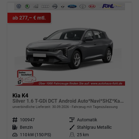
ab 277,– € mtl.
Kia K4
Silver 1.6 T-GDi DCT Android Auto*Navi*SHZ*Kamera*ACC*Keyless*2Z Klimaauto*
unverbindliche Lieferzeit:
30.09.2026
Fahrzeug mit Tageszulassung
Fahrzeugnr.
100947
Getriebe
Automatik
Kraftstoff
Benzin
Außenfarbe
Stahlgrau Metallic
Leistung
110 kW (150 PS)
Kilometerstand
25 km