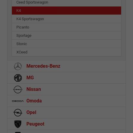
Ceed Sportswagon
K4
K4 Sportswagon
Picanto
Sportage
Stonic
XCeed
Mercedes-Benz
MG
Nissan
Omoda
Opel
Peugeot