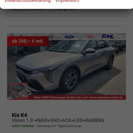
Datenschutzerklärung
Impressum
CO
-Klasse:
D
2
CO
-Emissionen:
129,00 g/km
2
ab 260,– € mtl.
Kia K4
Vision 1.0 +NAVI+SHZ+ACA+LED+KAMERA
sofort lieferbar
Fahrzeug mit Tageszulassung