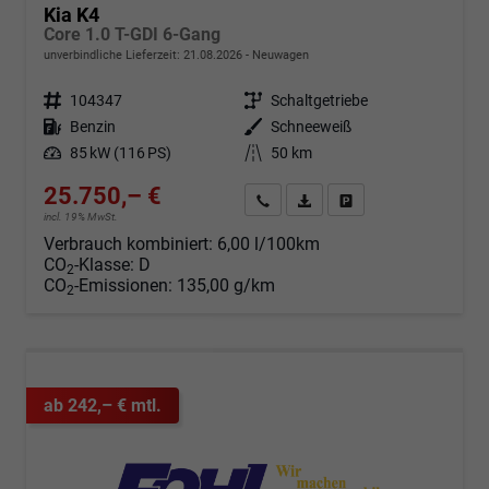
Kia K4
Core 1.0 T-GDI 6-Gang
unverbindliche Lieferzeit:
21.08.2026
Neuwagen
Fahrzeugnr.
104347
Getriebe
Schaltgetriebe
Kraftstoff
Benzin
Außenfarbe
Schneeweiß
Leistung
85 kW (116 PS)
Kilometerstand
50 km
25.750,– €
Angebot anfordern
Fahrzeugexpose (PDF)
Fahrzeug parken
incl. 19% MwSt.
Verbrauch kombiniert:
6,00 l/100km
CO
-Klasse:
D
2
CO
-Emissionen:
135,00 g/km
2
ab 242,– € mtl.