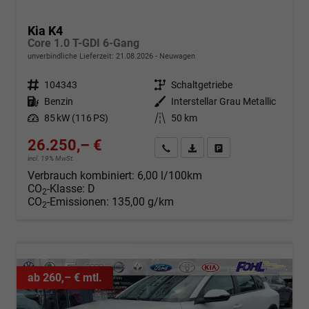
Kia K4
Core 1.0 T-GDI 6-Gang
unverbindliche Lieferzeit:
21.08.2026
Neuwagen
Fahrzeugnr.
104343
Getriebe
Schaltgetriebe
Kraftstoff
Benzin
Außenfarbe
Interstellar Grau Metallic
Leistung
85 kW (116 PS)
Kilometerstand
50 km
26.250,– €
Angebot anfordern
Fahrzeugexpose (PDF)
Fahrzeug parken
incl. 19% MwSt.
Verbrauch kombiniert:
6,00 l/100km
CO
-Klasse:
D
2
CO
-Emissionen:
135,00 g/km
2
ab 260,– € mtl.