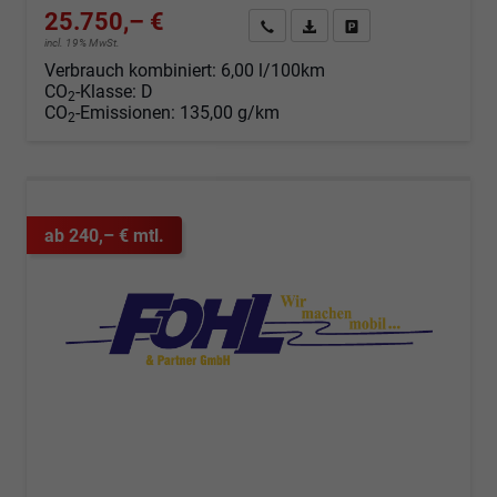
25.750,– €
Angebot anfordern
Fahrzeugexpose (PDF)
Fahrzeug parken
incl. 19% MwSt.
Verbrauch kombiniert:
6,00 l/100km
CO
-Klasse:
D
2
CO
-Emissionen:
135,00 g/km
2
ab 240,– € mtl.