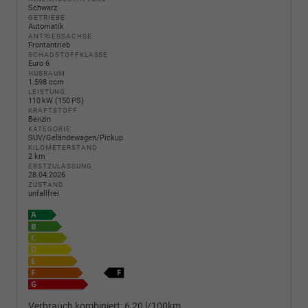
Schwarz
GETRIEBE
Automatik
ANTRIEBSACHSE
Frontantrieb
SCHADSTOFFKLASSE
Euro 6
HUBRAUM
1.598 ccm
LEISTUNG
110 kW (150 PS)
KRAFTSTOFF
Benzin
KATEGORIE
SUV/Geländewagen/Pickup
KILOMETERSTAND
2 km
ERSTZULASSUNG
28.04.2026
ZUSTAND
unfallfrei
Verbrauch kombiniert:
6,20 l/100km