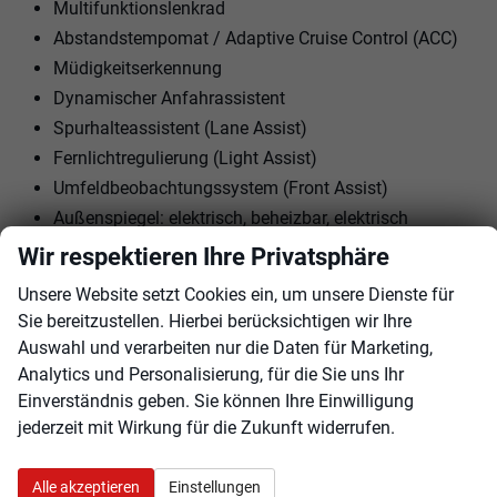
Multifunktionslenkrad
Abstandstempomat / Adaptive Cruise Control (ACC)
Müdigkeitserkennung
Dynamischer Anfahrassistent
Spurhalteassistent (Lane Assist)
Fernlichtregulierung (Light Assist)
Umfeldbeobachtungssystem (Front Assist)
Außenspiegel: elektrisch, beheizbar, elektrisch
anklappbar
Wir respektieren Ihre Privatsphäre
Dachreling Silber
Unsere Website setzt Cookies ein, um unsere Dienste für
Rückfahrkamera
Sie bereitzustellen. Hierbei berücksichtigen wir Ihre
Parksensoren vorne + hinten
Auswahl und verarbeiten nur die Daten für Marketing,
17"" LM-Felgen mit Reifen 215/65R17
Analytics und Personalisierung, für die Sie uns Ihr
Tagfahrlicht mit LED
Einverständnis geben. Sie können Ihre Einwilligung
jederzeit mit Wirkung für die Zukunft widerrufen.
LED-Scheinwerfer
Geschwindigkeitserkennung
Bergabfahrassistent
Alle akzeptieren
Einstellungen