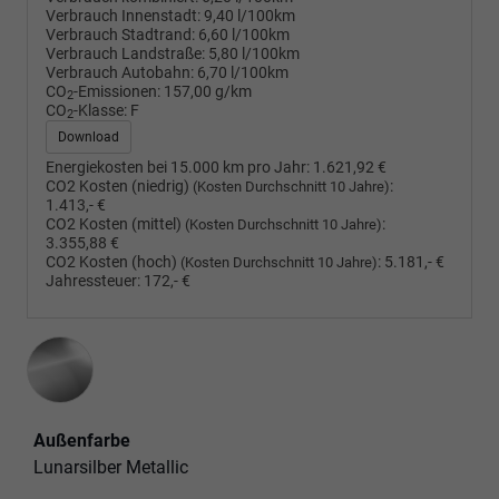
Verbrauch Innenstadt:
9,40 l/100km
Verbrauch Stadtrand:
6,60 l/100km
Verbrauch Landstraße:
5,80 l/100km
Verbrauch Autobahn:
6,70 l/100km
CO
-Emissionen:
157,00 g/km
2
CO
-Klasse:
F
2
Download
Energiekosten bei 15.000 km pro Jahr:
1.621,92 €
CO2 Kosten (niedrig)
:
(Kosten Durchschnitt 10 Jahre)
1.413,- €
CO2 Kosten (mittel)
:
(Kosten Durchschnitt 10 Jahre)
3.355,88 €
CO2 Kosten (hoch)
:
5.181,- €
(Kosten Durchschnitt 10 Jahre)
Jahressteuer:
172,- €
Außenfarbe
Lunarsilber Metallic