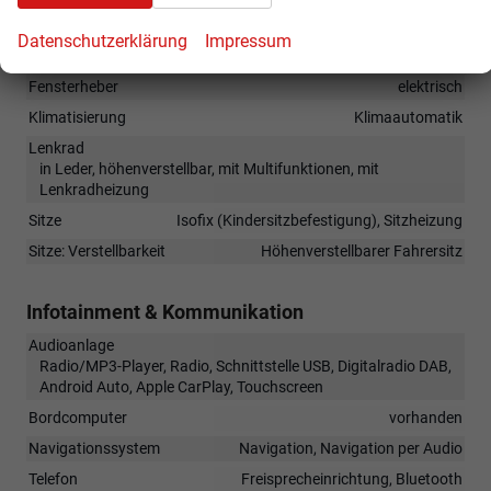
Datenschutzerklärung
Impressum
Innen
Fensterheber
elektrisch
Klimatisierung
Klimaautomatik
Lenkrad
in Leder, höhenverstellbar, mit Multifunktionen, mit
Lenkradheizung
Sitze
Isofix (Kindersitzbefestigung), Sitzheizung
Sitze: Verstellbarkeit
Höhenverstellbarer Fahrersitz
Infotainment & Kommunikation
Audioanlage
Radio/MP3-Player, Radio, Schnittstelle USB, Digitalradio DAB,
Android Auto, Apple CarPlay, Touchscreen
Bordcomputer
vorhanden
Navigationssystem
Navigation, Navigation per Audio
Telefon
Freisprecheinrichtung, Bluetooth