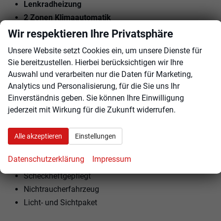
Lenkradheizung
2 Zonen Klimaautomatik
Wir respektieren Ihre Privatsphäre
EXTRAS:
Unsere Website setzt Cookies ein, um unsere Dienste für
Winterpaket
Sie bereitzustellen. Hierbei berücksichtigen wir Ihre
Dachreling
Auswahl und verarbeiten nur die Daten für Marketing,
Gepäckraumabdeckung
Analytics und Personalisierung, für die Sie uns Ihr
Metallic
Einverständnis geben. Sie können Ihre Einwilligung
17 LM-Felgen
jederzeit mit Wirkung für die Zukunft widerrufen.
Reifendruckkontrolle
LED-Tagfahrlicht
Alle akzeptieren
Einstellungen
LED-Scheinwerfer
Datenschutzerklärung
Impressum
Garantie
Scheckheftgepflegt
Nichtraucherfahrzeug
Licht- und Sichtpaket