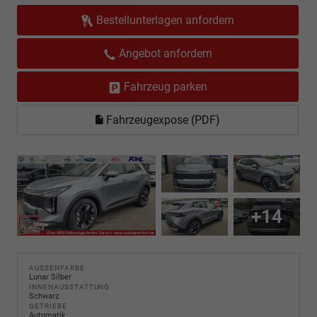
Bestellunterlagen anfordern
Angebot anfordern
Fahrzeug parken
Fahrzeugexpose (PDF)
+14
AUSSENFARBE
Lunar Silber
INNENAUSSTATTUNG
Schwarz
GETRIEBE
Automatik