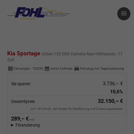
Kia Sportage
Urban 150 DSG Kamera-Navi-Klimaauto.-17
Zoll
Fahrzeugnr.:
103295
sofort lieferbar
Fahrzeug mit Tageszulassung
3.736,– €
Sie sparen:
10,6%
32.150,– €
Gesamtpreis
incl. 19% MwSt., den Kosten für Überführung und Zulassungspapieren
289,– €
mtl.
Finanzierung