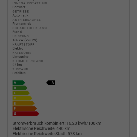
INNENAUSSTATTUNG
Schwarz
GETRIEBE
Automatik
ANTRIEBSACHSE
Frontantrieb
SCHADSTOFFKLASSE
Euro 6
LEISTUNG
166 kW (226 PS)
KRAFTSTOFF
Elektro
KATEGORIE
Limousine
KILOMETERSTAND
25 km
ZUSTAND
unfallfrei
Stromverbrauch kombiniert:
16,20 kWh/100km
Elektrische Reichweite:
440 km
Elektrische Reichweite Stadt:
573 km