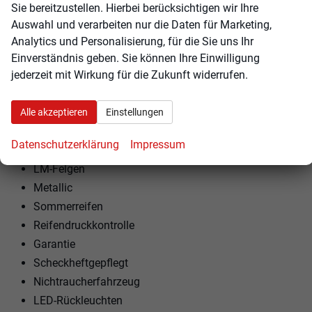
Mittelarmlehne
Sie bereitzustellen. Hierbei berücksichtigen wir Ihre
Kindersitzvorbereitung (ISOFIX)
Auswahl und verarbeiten nur die Daten für Marketing,
Rücksitzbank teilbar
Analytics und Personalisierung, für die Sie uns Ihr
Einverständnis geben. Sie können Ihre Einwilligung
Lenkrad höhenverstellbar
jederzeit mit Wirkung für die Zukunft widerrufen.
Schaltwippen am Lenkrad
EXTRAS:
Alle akzeptieren
Einstellungen
Doppelter Laderaumboden
Datenschutzerklärung
Impressum
Variabler Ladeboden
LM-Felgen
Metallic
Sommerreifen
Reifendruckkontrolle
Garantie
Scheckheftgepflegt
Nichtraucherfahrzeug
LED-Rückleuchten