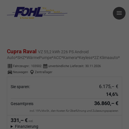
Cupra Raval
VZ 55,2 kWh 226 PS Android
Auto*SHZ*WärmePumpe*ACC*Kamera*Keyless*2Z Klimaauto*
Fahrzeugnr.:
103502
unverbindliche Lieferzeit:
30.11.2026
Neuwagen
Zentrallager
6.175,– €
Sie sparen:
14,6%
36.860,– €
Gesamtpreis
incl. 19% MwSt., den Kosten für Überführung und Zulassungspapieren
331,– €
mtl.
Finanzierung