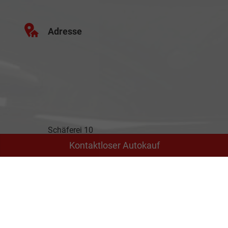
Adresse
Schäferei 10
02906 Waldhufen
Kontaktloser Autokauf
Geschäftszeiten