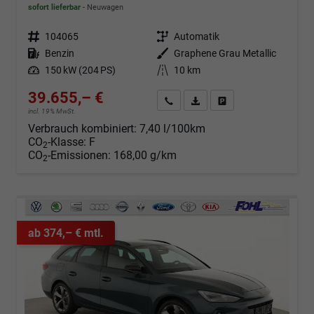
sofort lieferbar
Neuwagen
Fahrzeugnr.
104065
Getriebe
Automatik
Kraftstoff
Benzin
Außenfarbe
Graphene Grau Metallic
Leistung
150 kW (204 PS)
Kilometerstand
10 km
39.655,– €
Angebot anfordern
Fahrzeugexpose (PDF)
Fahrzeug parken
incl. 19% MwSt.
Verbrauch kombiniert:
7,40 l/100km
CO
-Klasse:
F
2
CO
-Emissionen:
168,00 g/km
2
ab 374,– € mtl.