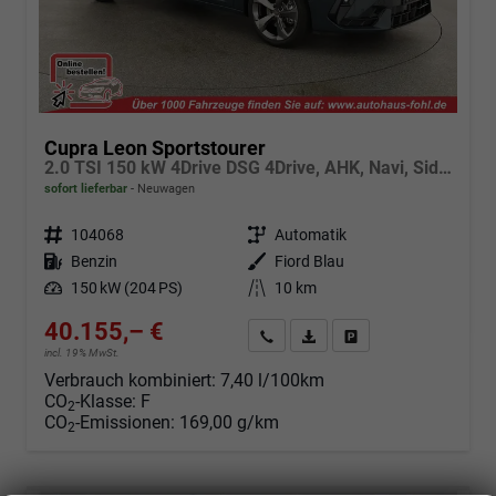
Cupra Leon Sportstourer
2.0 TSI 150 kW 4Drive DSG 4Drive, AHK, Navi, Side, Matrix, el. Klappe, 18-Zoll, 5 J.-Garantie
sofort lieferbar
Neuwagen
Fahrzeugnr.
104068
Getriebe
Automatik
Kraftstoff
Benzin
Außenfarbe
Fiord Blau
Leistung
150 kW (204 PS)
Kilometerstand
10 km
40.155,– €
Angebot anfordern
Fahrzeugexpose (PDF)
Fahrzeug parken
incl. 19% MwSt.
Verbrauch kombiniert:
7,40 l/100km
CO
-Klasse:
F
2
CO
-Emissionen:
169,00 g/km
2