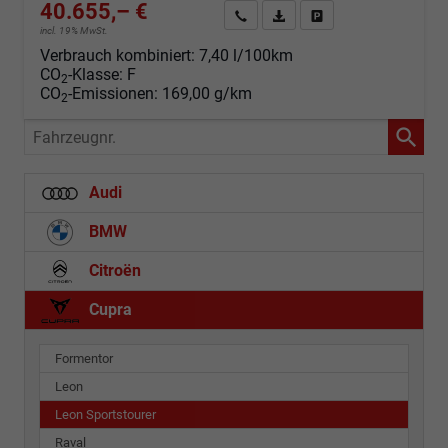
40.655,– €
Angebot anfordern
Fahrzeugexpose (PDF)
Fahrzeug parken
incl. 19% MwSt.
Verbrauch kombiniert:
7,40 l/100km
CO
-Klasse:
F
2
CO
-Emissionen:
169,00 g/km
2
Fahrzeugnr.
Audi
BMW
Citroën
Cupra
Formentor
Leon
Leon Sportstourer
Raval