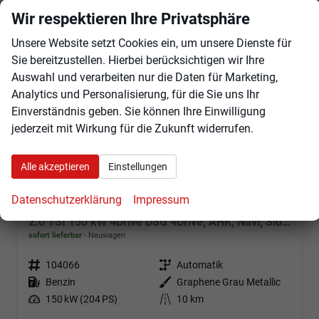
Wir respektieren Ihre Privatsphäre
ab 378,– € mtl.
Unsere Website setzt Cookies ein, um unsere Dienste für
Sie bereitzustellen. Hierbei berücksichtigen wir Ihre
Auswahl und verarbeiten nur die Daten für Marketing,
Analytics und Personalisierung, für die Sie uns Ihr
Einverständnis geben. Sie können Ihre Einwilligung
jederzeit mit Wirkung für die Zukunft widerrufen.
Alle akzeptieren
Einstellungen
Datenschutzerklärung
Impressum
Cupra Leon Sportstourer
2.0 TSI 150 kW 4Drive DSG 4Drive, AHK, Navi, Side, Matrix, el. Klappe, 18-Zoll, 5 J.-Garantie
sofort lieferbar
Neuwagen
Fahrzeugnr.
104066
Getriebe
Automatik
Kraftstoff
Benzin
Außenfarbe
Graphene Grau Metallic
Leistung
150 kW (204 PS)
Kilometerstand
10 km