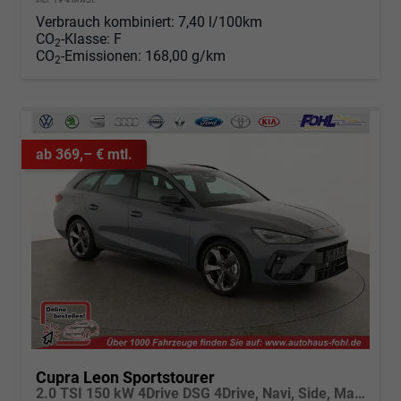
Verbrauch kombiniert:
7,40 l/100km
CO
-Klasse:
F
2
CO
-Emissionen:
168,00 g/km
2
ab 369,– € mtl.
Cupra Leon Sportstourer
2.0 TSI 150 kW 4Drive DSG 4Drive, Navi, Side, Matrix, el. Klappe, 18-Zoll, 5 J.-Garantie