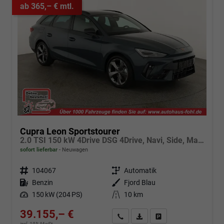
ab 365,– € mtl.
Cupra Leon Sportstourer
2.0 TSI 150 kW 4Drive DSG 4Drive, Navi, Side, Matrix, el. Klappe, 18-Zoll, 5 J.-Garantie
sofort lieferbar
Neuwagen
Fahrzeugnr.
104067
Getriebe
Automatik
Kraftstoff
Benzin
Außenfarbe
Fjord Blau
Leistung
150 kW (204 PS)
Kilometerstand
10 km
39.155,– €
Angebot anfordern
Fahrzeugexpose (PDF)
Fahrzeug parken
incl. 19% MwSt.