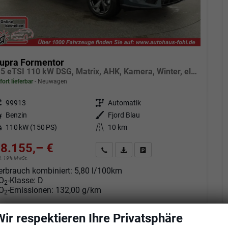
upra Formentor
1.5 eTSI 110 kW DSG, Matrix, AHK, Kamera, Winter, el. Klappe, 5 J.-Garantie
fort lieferbar
Neuwagen
eugnr.
99913
Getriebe
Automatik
tstoff
Benzin
Außenfarbe
Fjord Blau
tung
110 kW (150 PS)
Kilometerstand
10 km
8.155,– €
Angebot anfordern
Fahrzeugexpose (PDF)
Fahrzeug parken
cl. 19% MwSt.
erbrauch kombiniert:
5,80 l/100km
O
-Klasse:
D
2
O
-Emissionen:
132,00 g/km
2
Wir respektieren Ihre Privatsphäre