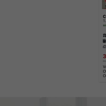
C
so
Fahrz
Kraf
Leis
3
in
V
C
C