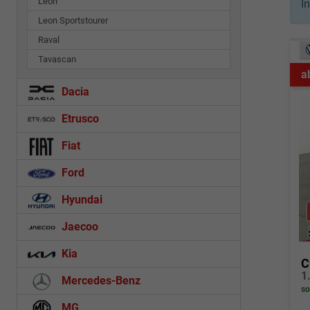
Leon
I
Leon Sportstourer
Raval
Tavascan
a
Dacia
Etrusco
Fiat
Ford
Hyundai
Jaecoo
Kia
C
1
Mercedes-Benz
so
MG