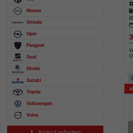
Fahrz
Nissan
Kraf
Leis
Omoda
Opel
3
in
Peugeot
V
C
Seat
Skoda
Suzuki
a
Toyota
Volkswagen
Volvo
Rückruf anfordern