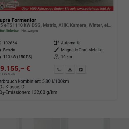
upra Formentor
1.5 eTSI 110 kW DSG, Matrix, AHK, Kamera, Winter, el. Klappe, 5 J.-Garantie
fort lieferbar
Neuwagen
eugnr.
102864
Getriebe
Automatik
tstoff
Benzin
Außenfarbe
Magnetic Grau Metallic
tung
110 kW (150 PS)
Kilometerstand
10 km
9.155,– €
Angebot anfordern
Fahrzeugexpose (PDF)
Fahrzeug parken
cl. 19% MwSt.
erbrauch kombiniert:
5,80 l/100km
O
-Klasse:
D
2
O
-Emissionen:
132,00 g/km
2