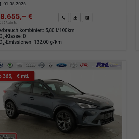
01.05.2026
8.655,– €
Angebot anfordern
Fahrzeugexpose (PDF)
Fahrzeug parken
cl. 19% MwSt.
erbrauch kombiniert:
5,80 l/100km
O
-Klasse:
D
2
O
-Emissionen:
132,00 g/km
2
b 365,– € mtl.