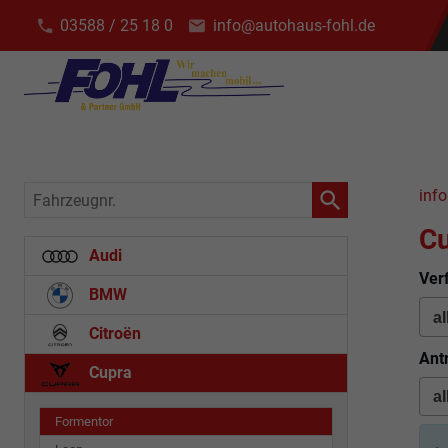
03588 / 25 18 0
info@autohaus-fohl.de
Fahrzeugnr.
info
Cu
Audi
Ver
BMW
Citroën
Ant
Cupra
Formentor