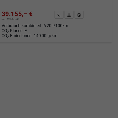
39.155,– €
Angebot anfordern
Fahrzeugexpose (PDF)
Fahrzeug parken
incl. 19% MwSt.
Verbrauch kombiniert:
6,20 l/100km
CO
-Klasse:
E
2
CO
-Emissionen:
140,00 g/km
2