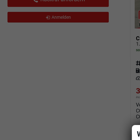
Anmelden
C
so
Fahrz
Kraf
Leis
3
in
V
C
C