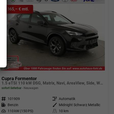
ab 365,– € mtl.
Cupra Formentor
1.5 eTSI 110 kW DSG, Matrix, Navi, AreaView, Side, Winter, el. Klappe, 5 J.-Garantie
sofort lieferbar
Neuwagen
Fahrzeugnr.
101909
Getriebe
Automatik
Kraftstoff
Benzin
Außenfarbe
Midnight Schwarz Metallic
Leistung
110 kW (150 PS)
Kilometerstand
10 km