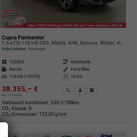
Cupra Formentor
1.5 eTSI 110 kW DSG, Matrix, AHK, Kamera, Winter, el. Klappe, 5 J.-Garantie
sofort lieferbar
Neuwagen
Fahrzeugnr.
102863
Getriebe
Automatik
Kraftstoff
Benzin
Außenfarbe
Fiord Blau
Leistung
110 kW (150 PS)
Kilometerstand
10 km
38.355,– €
Angebot anfordern
Fahrzeugexpose (PDF)
Fahrzeug parken
incl. 19% MwSt.
Verbrauch kombiniert:
5,80 l/100km
CO
-Klasse:
D
2
CO
-Emissionen:
132,00 g/km
2