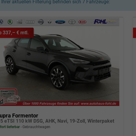
n Ihrer aktuellen Filterung befinden sich
7
Fahrzeuge:
b 337,– € mtl.
upra Formentor
.5 eTSI 110 kW DSG, AHK, Navi, 19-Zoll, Winterpaket
fort lieferbar
Gebrauchtwagen