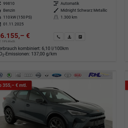
eugnr.
99810
Getriebe
Automatik
tstoff
Benzin
Außenfarbe
Midnight Schwarz Metallic
tung
110 kW (150 PS)
Kilometerstand
1.300 km
01.11.2025
6.155,– €
Angebot anfordern
Fahrzeugexpose (PDF)
Fahrzeug parken
cl. 19% MwSt.
erbrauch kombiniert:
6,10 l/100km
O
-Emissionen:
137,00 g/km
2
b 355,– € mtl.