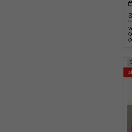
3
in
V
C
C
a