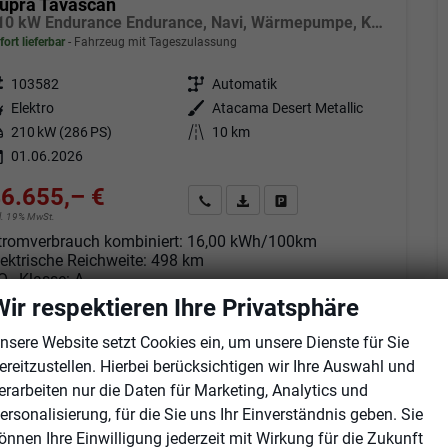
upra Tavascan
210 kW Endurance Endurance, Navi, Wärmepumpe, Kamera, el. Klappe, 19-Zoll, 3 J.-Garantie
fort lieferbar
Fahrzeug mit Tageszulassung
eugnr.
103582
Getriebe
Automatik
tstoff
Elektro
Außenfarbe
Atacama Desert Metallic
tung
210 kW (286 PS)
Kilometerstand
10 km
01.06.2026
6.655,– €
Angebot anfordern
Fahrzeugexpose (PDF)
Fahrzeug parken
cl. 19% MwSt.
tromverbrauch kombiniert:
16,00 kWh/100km
lektrische Reichweite:
498 km
O
-Klasse:
A
2
O
-Emissionen:
0 g/km
Wir respektieren Ihre Privatsphäre
2
nsere Website setzt Cookies ein, um unsere Dienste für Sie
ereitzustellen. Hierbei berücksichtigen wir Ihre Auswahl und
erarbeiten nur die Daten für Marketing, Analytics und
b 439,– € mtl.
ersonalisierung, für die Sie uns Ihr Einverständnis geben. Sie
önnen Ihre Einwilligung jederzeit mit Wirkung für die Zukunft