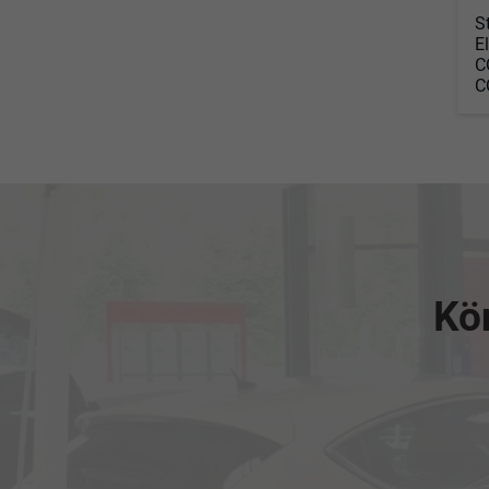
S
E
C
C
Kön