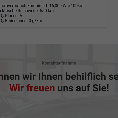
tromverbrauch kombiniert:
16,00 kWh/100km
lektrische Reichweite:
550 km
O
-Klasse:
A
2
O
-Emissionen:
0 g/km
2
Kontaktaufnahme
nen wir Ihnen behilflich s
Wir freuen
uns auf Sie!