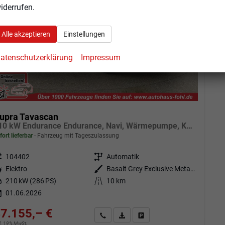
iderrufen.
Alle akzeptieren
Einstellungen
atenschutzerklärung
Impressum
upra Tavascan
210 kW Endurance Endurance, Navi, Wärmepumpe, Kamera, el. Klappe, 19-Zoll, 3 J.-Garantie
fort lieferbar
Fahrzeug mit Tageszulassung
eugnr.
104402
Getriebe
Automatik
tstoff
Elektro
Außenfarbe
Basalt Grey Exclusive Metallic
tung
210 kW (286 PS)
Kilometerstand
10 km
01.06.2026
7.155,– €
Angebot anfordern
Fahrzeugexpose (PDF)
Fahrzeug parken
cl. 19% MwSt.