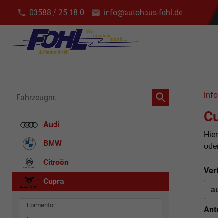
03588 / 25 18 0
info@autohaus-fohl.de
Fahrzeugnr.
info
Cu
Audi
Hier
BMW
ode
Citroën
Ver
Cupra
Formentor
Ant