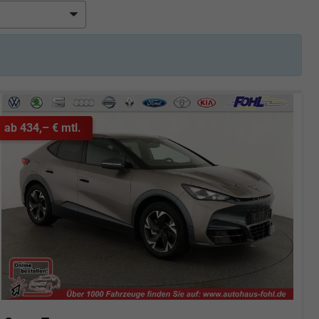
ab 434,– € mtl.