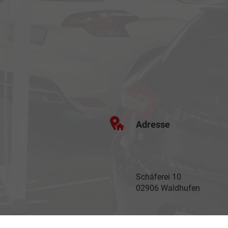
Adresse
Schäferei 10
02906 Waldhufen