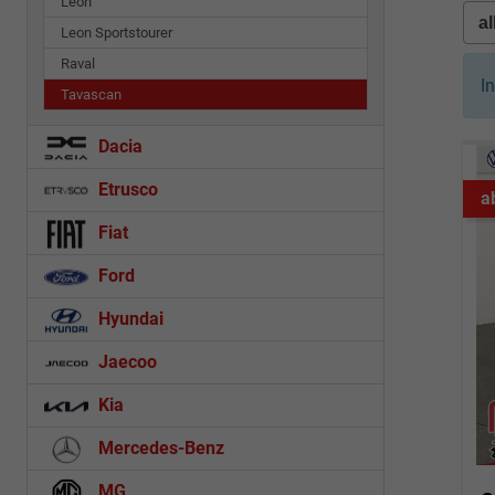
Leon
Leon Sportstourer
Raval
I
Tavascan
Dacia
Etrusco
a
Fiat
Ford
Hyundai
Jaecoo
Kia
Mercedes-Benz
MG