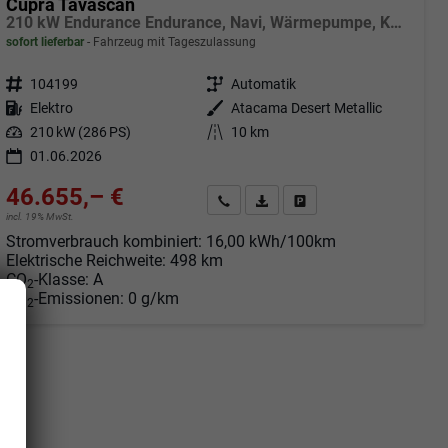
Cupra Tavascan
210 kW Endurance Endurance, Navi, Wärmepumpe, Kamera, el. Klappe, 19-Zoll, 3 J.-Garantie
sofort lieferbar
Fahrzeug mit Tageszulassung
Fahrzeugnr.
104199
Getriebe
Automatik
Kraftstoff
Elektro
Außenfarbe
Atacama Desert Metallic
Leistung
210 kW (286 PS)
Kilometerstand
10 km
01.06.2026
46.655,– €
Angebot anfordern
Fahrzeugexpose (PDF)
Fahrzeug parken
incl. 19% MwSt.
Stromverbrauch kombiniert:
16,00 kWh/100km
Elektrische Reichweite:
498 km
CO
-Klasse:
A
2
CO
-Emissionen:
0 g/km
2