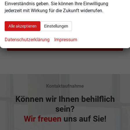
Volkswagen
Einverständnis geben. Sie können Ihre Einwilligung
jederzeit mit Wirkung für die Zukunft widerrufen.
Volvo
Alle akzeptieren
Einstellungen
Rückruf anfordern
Datenschutzerklärung
Impressum
Anmelden
Kontaktaufnahme
Können wir Ihnen behilflich
sein?
Wir freuen
uns auf Sie!