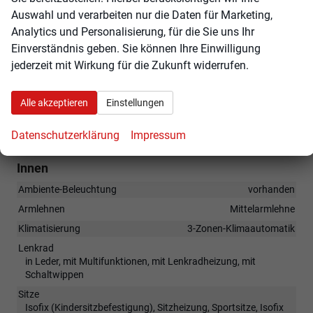
Auswahl und verarbeiten nur die Daten für Marketing,
(4KF) Scheiben seitlich in Wärmeschutzver- glasung,
Analytics und Personalisierung, für die Sie uns Ihr
ab B-Säule und hinten dunkel eingefärbt
Einverständnis geben. Sie können Ihre Einwilligung
(N0L) Sitzbezüge in Stoff
jederzeit mit Wirkung für die Zukunft widerrufen.
(QH1) Sprachsteuerung
(6I1) Spurhalteassistent
Alle akzeptieren
Einstellungen
(3GN) Variables Ladebodenkonzept
(GV1) Vorbereitung Alcohol Interlock
Datenschutzerklärung
Impressum
Innen
Ambiente-Beleuchtung
vorhanden
Armlehnen
Mittelarmlehne
Klimatisierung
3-Zonen-Klimaautomatik
Lenkrad
in Leder, mit Multifunktionen, mit Lenkradheizung, mit
Schaltwippen
Sitze
Isofix (Kindersitzbefestigung), Sitzheizung, Sportsitze, Isofix