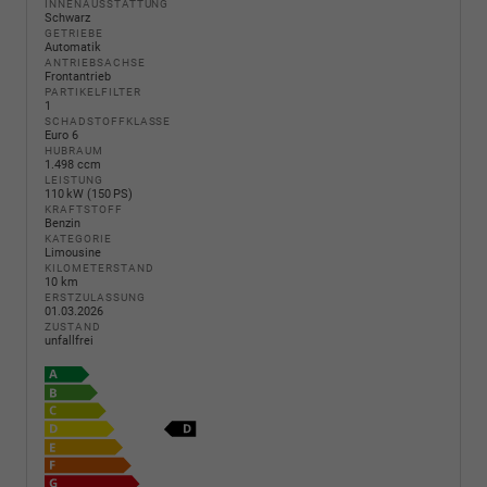
INNENAUSSTATTUNG
Schwarz
GETRIEBE
Automatik
ANTRIEBSACHSE
Frontantrieb
PARTIKELFILTER
1
SCHADSTOFFKLASSE
Euro 6
HUBRAUM
1.498 ccm
LEISTUNG
110 kW (150 PS)
KRAFTSTOFF
Benzin
KATEGORIE
Limousine
KILOMETERSTAND
10 km
ERSTZULASSUNG
01.03.2026
ZUSTAND
unfallfrei