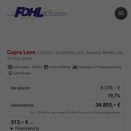
Cupra Leon
1.5 eTSI 110 kW DSG, ACC, Kamera, Winter, LED,
18-Zoll, sofort
Fahrzeugnr.:
102624
sofort lieferbar
Fahrzeug mit Tageszulassung
Zentrallager
8.370,– €
Sie sparen:
19,7%
34.855,– €
Gesamtpreis
incl. 19% MwSt., den Kosten für Überführung und Zulassungspapieren
313,– €
mtl.
Finanzierung