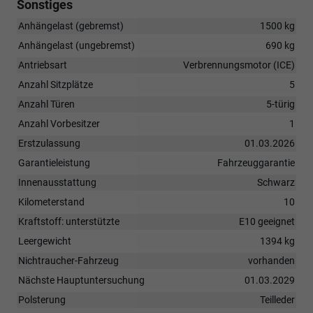
Sonstiges
Anhängelast (gebremst)
1500 kg
Anhängelast (ungebremst)
690 kg
Antriebsart
Verbrennungsmotor (ICE)
Anzahl Sitzplätze
5
Anzahl Türen
5-türig
Anzahl Vorbesitzer
1
Erstzulassung
01.03.2026
Garantieleistung
Fahrzeuggarantie
Innenausstattung
Schwarz
Kilometerstand
10
Kraftstoff: unterstützte
E10 geeignet
Leergewicht
1394 kg
Nichtraucher-Fahrzeug
vorhanden
Nächste Hauptuntersuchung
01.03.2029
Polsterung
Teilleder