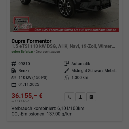
Cupra Formentor
1.5 eTSI 110 kW DSG, AHK, Navi, 19-Zoll, Winterpaket
sofort lieferbar
Gebrauchtwagen
Fahrzeugnr.
99810
Getriebe
Automatik
Kraftstoff
Benzin
Außenfarbe
Midnight Schwarz Metallic
Leistung
110 kW (150 PS)
Kilometerstand
1.300 km
01.11.2025
36.155,– €
Angebot anfordern
Fahrzeugexpose (PDF)
Fahrzeug parken
incl. 19% MwSt.
Verbrauch kombiniert:
6,10 l/100km
CO
-Emissionen:
137,00 g/km
2