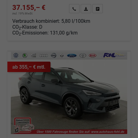
37.155,– €
Angebot anfordern
Fahrzeugexpose (PDF)
Fahrzeug parken
incl. 19% MwSt.
Verbrauch kombiniert:
5,80 l/100km
CO
-Klasse:
D
2
CO
-Emissionen:
131,00 g/km
2
ab 355,– € mtl.