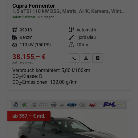
Cupra Formentor
1.5 eTSI 110 kW DSG, Matrix, AHK, Kamera, Winter, el. Klappe, 5 J.-Garantie
sofort lieferbar
Neuwagen
Fahrzeugnr.
99913
Getriebe
Automatik
Kraftstoff
Benzin
Außenfarbe
Fjord Blau
Leistung
110 kW (150 PS)
Kilometerstand
10 km
38.155,– €
Angebot anfordern
Fahrzeugexpose (PDF)
Fahrzeug parken
incl. 19% MwSt.
Verbrauch kombiniert:
5,80 l/100km
CO
-Klasse:
D
2
CO
-Emissionen:
132,00 g/km
2
ab 357,– € mtl.