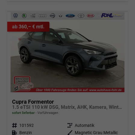
ab 360,– € mtl.
Cupra Formentor
1.5 eTSI 110 kW DSG, Matrix, AHK, Kamera, Winter, el. Klappe, 5 J.-Garantie
sofort lieferbar
Vorführwagen
Fahrzeugnr.
101592
Getriebe
Automatik
Kraftstoff
Benzin
Außenfarbe
Magnetic Grau Metallic