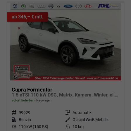
ab 346,– € mtl.
Cupra Formentor
1.5 eTSI 110 kW DSG, Matrix, Kamera, Winter, el. Klappe, 5 J.-Garantie
sofort lieferbar
Neuwagen
Fahrzeugnr.
99929
Getriebe
Automatik
Kraftstoff
Benzin
Außenfarbe
Glacial Weiß Metallic
Leistung
110 kW (150 PS)
Kilometerstand
10 km