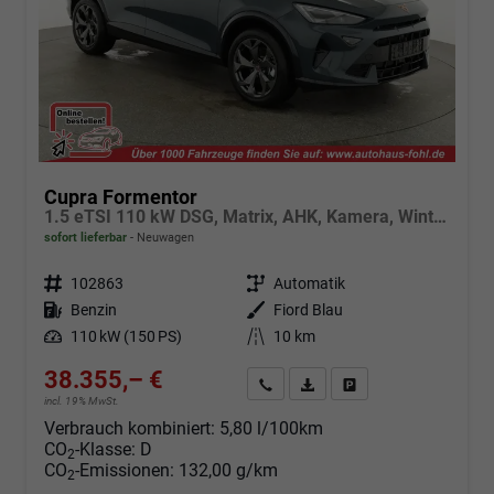
Cupra Formentor
1.5 eTSI 110 kW DSG, Matrix, AHK, Kamera, Winter, el. Klappe, 5 J.-Garantie
sofort lieferbar
Neuwagen
Fahrzeugnr.
102863
Getriebe
Automatik
Kraftstoff
Benzin
Außenfarbe
Fiord Blau
Leistung
110 kW (150 PS)
Kilometerstand
10 km
38.355,– €
Angebot anfordern
Fahrzeugexpose (PDF)
Fahrzeug parken
incl. 19% MwSt.
Verbrauch kombiniert:
5,80 l/100km
CO
-Klasse:
D
2
CO
-Emissionen:
132,00 g/km
2