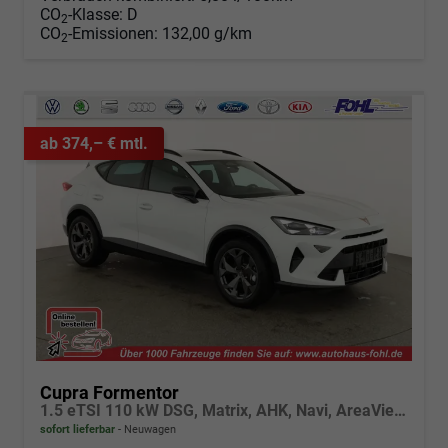
CO
-Klasse:
D
2
CO
-Emissionen:
132,00 g/km
2
ab 374,– € mtl.
Cupra Formentor
1.5 eTSI 110 kW DSG, Matrix, AHK, Navi, AreaView, Side, el. Klappe, Winter, 5 J.-Garantie
sofort lieferbar
Neuwagen