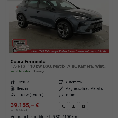
Cupra Formentor
1.5 eTSI 110 kW DSG, Matrix, AHK, Kamera, Winter, el. Klappe, 5 J.-Garantie
sofort lieferbar
Neuwagen
Fahrzeugnr.
102864
Getriebe
Automatik
Kraftstoff
Benzin
Außenfarbe
Magnetic Grau Metallic
Leistung
110 kW (150 PS)
Kilometerstand
10 km
39.155,– €
Angebot anfordern
Fahrzeugexpose (PDF)
Fahrzeug parken
incl. 19% MwSt.
Verbrauch kombiniert:
5,80 l/100km