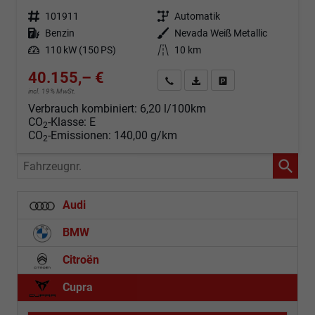
Fahrzeugnr.
101911
Getriebe
Automatik
Kraftstoff
Benzin
Außenfarbe
Nevada Weiß Metallic
Leistung
110 kW (150 PS)
Kilometerstand
10 km
40.155,– €
Angebot anfordern
Fahrzeugexpose (PDF)
Fahrzeug parken
incl. 19% MwSt.
Verbrauch kombiniert:
6,20 l/100km
CO
-Klasse:
E
2
CO
-Emissionen:
140,00 g/km
2
Fahrzeugnr.
Audi
BMW
Citroën
Cupra