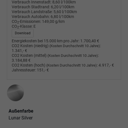
Verbrauch Innenstadt:
8,60 l/100km
Verbrauch Stadtrand:
6,20 l/100km
Verbrauch Landstraße:
5,60 l/100km
Verbrauch Autobahn:
6,80 l/100km
CO
-Emissionen:
149,00 g/km
2
CO
-Klasse:
E
2
Download
Energiekosten bei 15.000 km pro Jahr:
1.700,40 €
CO2 Kosten (niedrig)
:
(Kosten Durchschnitt 10 Jahre)
1.341,- €
CO2 Kosten (mittel)
:
(Kosten Durchschnitt 10 Jahre)
3.184,88 €
CO2 Kosten (hoch)
:
4.917,- €
(Kosten Durchschnitt 10 Jahre)
Jahressteuer:
151,- €
Außenfarbe
Lunar Silver