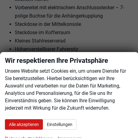
Vorbereitet mit elektrischem Anschlussstecker – 7-
polige Buchse für die Anhängerkupplung
Steckdose in der Mittelkonsole
Steckdose im Kofferraum
Kleines Stahlreserverad
Höhenverstellbarer Fahrersitz
Lederummantelter Schalthebel (7DCT)
Wir respektieren Ihre Privatsphäre
Parksensoren hinten
Unsere Website setzt Cookies ein, um unsere Dienste für
Servolenkung (MDPS)
Sie bereitzustellen. Hierbei berücksichtigen wir Ihre
Manueller Geschwindigkeitsbegrenzer (MSLA)
Auswahl und verarbeiten nur die Daten für Marketing,
Automatisches Tagfahrlicht / Lichtsensor
Analytics und Personalisierung, für die Sie uns Ihr
Frontkollisionsvermeidungsassistent (FCA)
Einverständnis geben. Sie können Ihre Einwilligung
Spurhalteassistent (LKA) + Fernlichtassistent (HBA)
jederzeit mit Wirkung für die Zukunft widerrufen.
+ Fahreraufmerksamkeitswarner (DAW)
Spurfolgeassistent (LFA)
Alle akzeptieren
Einstellungen
Wegfahrsperre