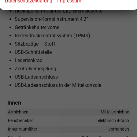
Datenschutzerklärung
Impressum
Tempolimitassistent
Heckspoiler mit dritter LED-Bremsleuchte
Supervision-Kombiinstrument 4,2”
Getränkehalter vorne
Reifendruckkontrollsystem (TPMS)
Sitzbezüge – Stoff
USB-Schnittstelle
Lederlenkrad
Zentralverriegelung
USB-Ladeanschluss
USB-Ladeanschluss in der Mittelkonsole
Innen
Armlehnen
Mittelarmlehne
Fensterheber
elektrisch 4-fach
Innenraumfilter
vorhanden