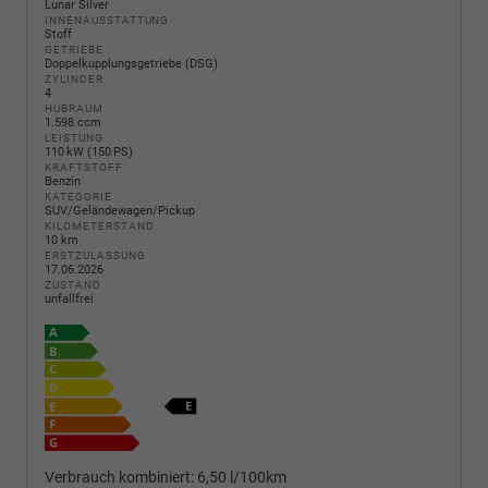
Lunar Silver
INNENAUSSTATTUNG
Stoff
GETRIEBE
Doppelkupplungsgetriebe (DSG)
ZYLINDER
4
HUBRAUM
1.598 ccm
LEISTUNG
110 kW (150 PS)
KRAFTSTOFF
Benzin
KATEGORIE
SUV/Geländewagen/Pickup
KILOMETERSTAND
10 km
ERSTZULASSUNG
17.06.2026
ZUSTAND
unfallfrei
Verbrauch kombiniert:
6,50 l/100km