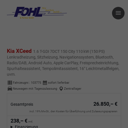
Kia XCeed
1.6 T-GDI 7DCT 150 City 110 kW (150 PS)
Lenkradheizung, Sitzheizung, Navigationssystem, Bluetooth,
Radio/DAB, Android Auto, Apple CarPlay, Freisprecheinrichtung,
Spurhalteassistent, Tempolimitassistent, 16" Leichtmetallfelgen,
uvm.
Fahrzeugnr.:
103775
sofort lieferbar
Neuwagen mit Tageszulassung
Zentrallager
26.850,– €
Gesamtpreis
incl. 19% MwSt., den Kosten für Überführung und Zulassungspapieren
238,– €
mtl.
Finanzierung