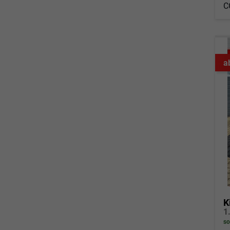
C
a
K
so