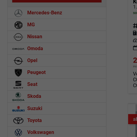
K
Mercedes-Benz
so
MG
Fahrz
Kraf
Nissan
Leis
Omoda
2
Opel
in
Peugeot
V
C
Seat
C
Skoda
Suzuki
a
Toyota
Volkswagen