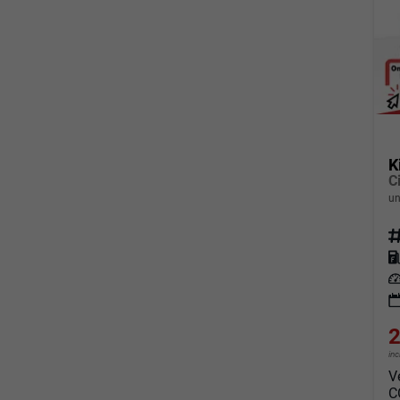
K
C
un
Fahrz
Kraf
Leis
2
in
V
C