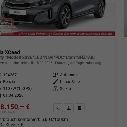
ia XCeed
ity *Modell 2026*LED*Navi*PDC*Cam*SHZ*Alu
verbindliche Lieferzeit:
15.08.2026
Fahrzeug mit Tageszulassung
eugnr.
104287
Getriebe
Automatik
tstoff
Benzin
Außenfarbe
Lunar Silber
tung
110 kW (150 PS)
Kilometerstand
20 km
01.04.2026
8.150,– €
Angebot anfordern
Fahrzeugexpose (PDF)
Fahrzeug parken
cl. 19% MwSt.
erbrauch kombiniert:
6,60 l/100km
O
-Klasse:
E
2