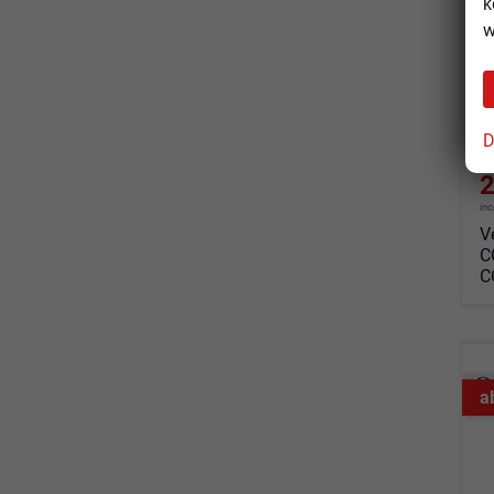
k
un
w
Fahrz
Kraf
Leis
D
2
in
V
C
C
a