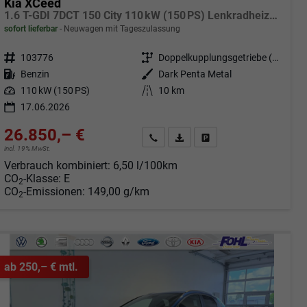
Kia XCeed
1.6 T-GDI 7DCT 150 City 110 kW (150 PS) Lenkradheizung, Sitzheizung, Navigationssystem, Bluetooth, Radio/DAB, Android Auto, Apple CarPlay, Freisprecheinrichtung, Spurhalteassistent, Tempolimitassistent, 16" Leichtmetallfelgen, uvm.
sofort lieferbar
Neuwagen mit Tageszulassung
Fahrzeugnr.
103776
Getriebe
Doppelkupplungsgetriebe (DSG)
Kraftstoff
Benzin
Außenfarbe
Dark Penta Metal
Leistung
110 kW (150 PS)
Kilometerstand
10 km
17.06.2026
26.850,– €
Angebot anfordern
Fahrzeugexpose (PDF)
Fahrzeug parken
incl. 19% MwSt.
Verbrauch kombiniert:
6,50 l/100km
CO
-Klasse:
E
2
CO
-Emissionen:
149,00 g/km
2
ab 250,– € mtl.