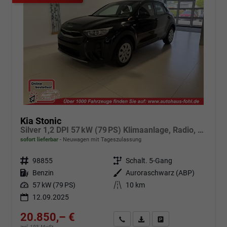
Kia Stonic
Silver 1,2 DPI 57 kW (79 PS) Klimaanlage, Radio, DAB, Android Auto, Apple CarPlay, Touchscreen, Navigationssystem, Freisprecheinrichtung, Bluetooth, LED-Tagfahrlicht, Einparkhilfe hinten, Rückfahrkamera, Tempolimitassistent, uvm.
sofort lieferbar
Neuwagen mit Tageszulassung
Fahrzeugnr.
98855
Getriebe
Schalt. 5-Gang
Kraftstoff
Benzin
Außenfarbe
Auroraschwarz (ABP)
Leistung
57 kW (79 PS)
Kilometerstand
10 km
12.09.2025
20.850,– €
Angebot anfordern
Fahrzeugexpose (PDF)
Fahrzeug parken
incl. 19% MwSt.