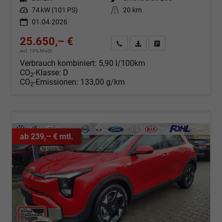
Leistung
74 kW (101 PS)
Kilometerstand
20 km
01.04.2026
25.650,– €
Angebot anfordern
Fahrzeugexpose (PDF)
Fahrzeug parken
incl. 19% MwSt.
Verbrauch kombiniert:
5,90 l/100km
CO
-Klasse:
D
2
CO
-Emissionen:
133,00 g/km
2
ab 239,– € mtl.