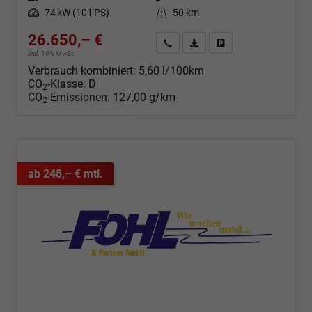
Leistung
74 kW (101 PS)
Kilometerstand
50 km
26.650,– €
Angebot anfordern
Fahrzeugexpose (PDF)
Fahrzeug parken
incl. 19% MwSt.
Verbrauch kombiniert:
5,60 l/100km
CO
-Klasse:
D
2
CO
-Emissionen:
127,00 g/km
2
ab 248,– € mtl.