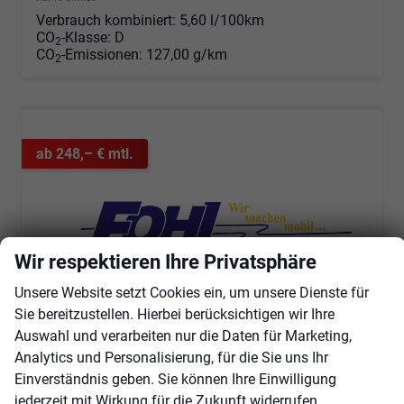
Verbrauch kombiniert:
5,60 l/100km
CO
-Klasse:
D
2
CO
-Emissionen:
127,00 g/km
2
ab 248,– € mtl.
Wir respektieren Ihre Privatsphäre
Unsere Website setzt Cookies ein, um unsere Dienste für
Sie bereitzustellen. Hierbei berücksichtigen wir Ihre
Auswahl und verarbeiten nur die Daten für Marketing,
Analytics und Personalisierung, für die Sie uns Ihr
Kia Stonic
Einverständnis geben. Sie können Ihre Einwilligung
SPIN 1.0 T-GDi 7-Gang-DCT
jederzeit mit Wirkung für die Zukunft widerrufen.