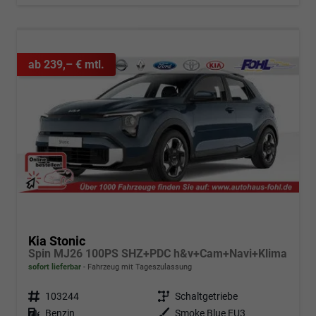
ab 239,– € mtl.
Kia Stonic
Spin MJ26 100PS SHZ+PDC h&v+Cam+Navi+Klima
sofort lieferbar
Fahrzeug mit Tageszulassung
Fahrzeugnr.
103244
Getriebe
Schaltgetriebe
Kraftstoff
Benzin
Außenfarbe
Smoke Blue EU3