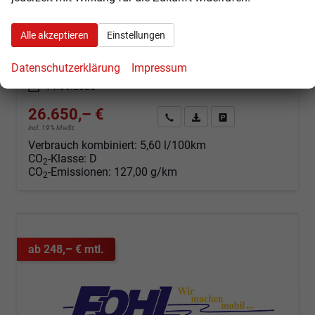
sofort lieferbar
Neuwagen
Alle akzeptieren
Einstellungen
Fahrzeugnr.
103191
Getriebe
Automatik
Kraftstoff
Benzin
Außenfarbe
Aurorschwarz Metallic
Datenschutzerklärung
Impressum
Leistung
74 kW (101 PS)
Kilometerstand
50 km
14.05.2026
26.650,– €
Angebot anfordern
Fahrzeugexpose (PDF)
Fahrzeug parken
incl. 19% MwSt.
Verbrauch kombiniert:
5,60 l/100km
CO
-Klasse:
D
2
CO
-Emissionen:
127,00 g/km
2
ab 248,– € mtl.