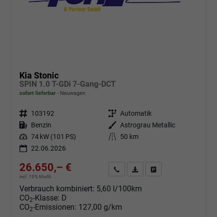
Kia Stonic
SPIN 1.0 T-GDi 7-Gang-DCT
sofort lieferbar
Neuwagen
Fahrzeugnr.
103192
Getriebe
Automatik
Kraftstoff
Benzin
Außenfarbe
Astrograu Metallic
Leistung
74 kW (101 PS)
Kilometerstand
50 km
22.06.2026
26.650,– €
Angebot anfordern
Fahrzeugexpose (PDF)
Fahrzeug parken
incl. 19% MwSt.
Verbrauch kombiniert:
5,60 l/100km
CO
-Klasse:
D
2
CO
-Emissionen:
127,00 g/km
2