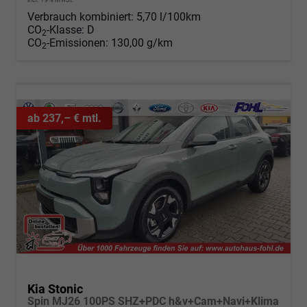
Verbrauch kombiniert:
5,70 l/100km
CO
-Klasse:
D
2
CO
-Emissionen:
130,00 g/km
2
ab 237,– € mtl.
Kia Stonic
Spin MJ26 100PS SHZ+PDC h&v+Cam+Navi+Klima