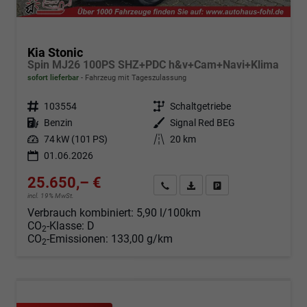
Kia Stonic
Spin MJ26 100PS SHZ+PDC h&v+Cam+Navi+Klima
sofort lieferbar
Fahrzeug mit Tageszulassung
Fahrzeugnr.
103554
Getriebe
Schaltgetriebe
Kraftstoff
Benzin
Außenfarbe
Signal Red BEG
Leistung
74 kW (101 PS)
Kilometerstand
20 km
01.06.2026
25.650,– €
Angebot anfordern
Fahrzeugexpose (PDF)
Fahrzeug parken
incl. 19% MwSt.
Verbrauch kombiniert:
5,90 l/100km
CO
-Klasse:
D
2
CO
-Emissionen:
133,00 g/km
2