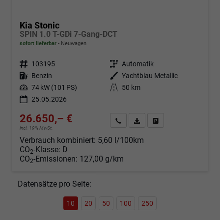
Kia Stonic
SPIN 1.0 T-GDi 7-Gang-DCT
sofort lieferbar
Neuwagen
Fahrzeugnr.
103195
Getriebe
Automatik
Kraftstoff
Benzin
Außenfarbe
Yachtblau Metallic
Leistung
74 kW (101 PS)
Kilometerstand
50 km
25.05.2026
26.650,– €
Angebot anfordern
Fahrzeugexpose (PDF)
Fahrzeug parken
incl. 19% MwSt.
Verbrauch kombiniert:
5,60 l/100km
CO
-Klasse:
D
2
CO
-Emissionen:
127,00 g/km
2
Datensätze pro Seite:
10
20
50
100
250