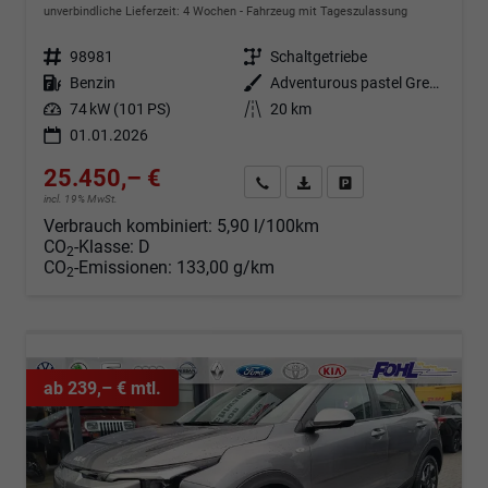
unverbindliche Lieferzeit:
4 Wochen
Fahrzeug mit Tageszulassung
Fahrzeugnr.
98981
Getriebe
Schaltgetriebe
Kraftstoff
Benzin
Außenfarbe
Adventurous pastel Green A2G
Leistung
74 kW (101 PS)
Kilometerstand
20 km
01.01.2026
25.450,– €
Angebot anfordern
Fahrzeugexpose (PDF)
Fahrzeug parken
incl. 19% MwSt.
Verbrauch kombiniert:
5,90 l/100km
CO
-Klasse:
D
2
CO
-Emissionen:
133,00 g/km
2
ab 239,– € mtl.