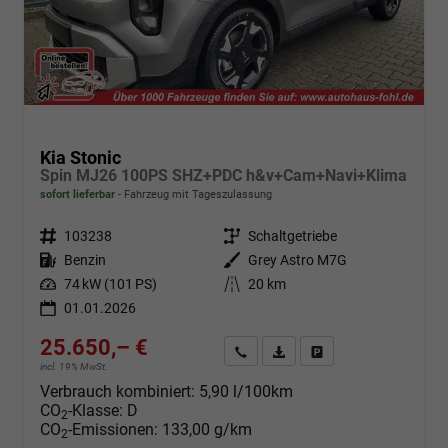
Kia Stonic
Spin MJ26 100PS SHZ+PDC h&v+Cam+Navi+Klima
sofort lieferbar
Fahrzeug mit Tageszulassung
Fahrzeugnr.
103238
Getriebe
Schaltgetriebe
Kraftstoff
Benzin
Außenfarbe
Grey Astro M7G
Leistung
74 kW (101 PS)
Kilometerstand
20 km
01.01.2026
25.650,– €
Angebot anfordern
Fahrzeugexpose (PDF)
Fahrzeug parken
incl. 19% MwSt.
Verbrauch kombiniert:
5,90 l/100km
CO
-Klasse:
D
2
CO
-Emissionen:
133,00 g/km
2