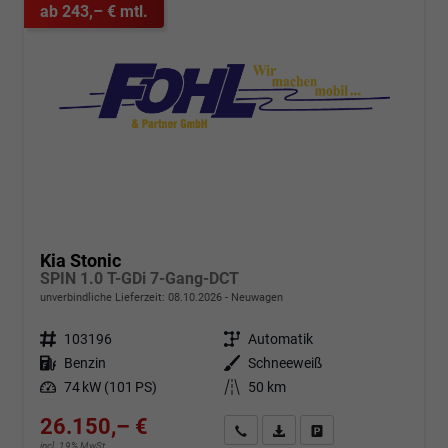
ab 243,– € mtl.
Kia Stonic
SPIN 1.0 T-GDi 7-Gang-DCT
unverbindliche Lieferzeit:
08.10.2026
Neuwagen
Fahrzeugnr.
103196
Getriebe
Automatik
Kraftstoff
Benzin
Außenfarbe
Schneeweiß
Leistung
74 kW (101 PS)
Kilometerstand
50 km
26.150,– €
Angebot anfordern
Fahrzeugexpose (PDF)
Fahrzeug parken
incl. 19% MwSt.