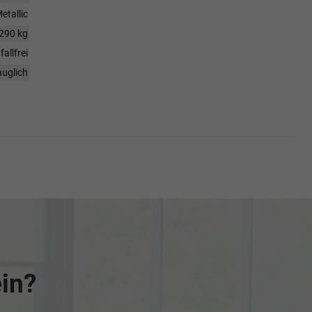
etallic
290 kg
fallfrei
auglich
ein?