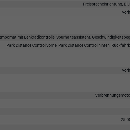
Freisprecheinrichtung, Bl
vor
mpomat mit Lenkradkontrolle, Spurhalteassistent, Geschwindigkeitsbe
Park Distance Control vorne, Park Distance Control hinten, Rückfah
vor
Verbrennungsmotor
25.0