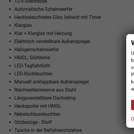
12-V-Steckdose
Automatische Scheinwerfer
Heckbeleuchtetes Glas; beheizt mit Timer
Klarglas
Klar + Klarglas mit Heizung
Elektrisch verstellbare Außenspiegel
Halogenscheinwerfer
U
HMSL; Glühbirne
b
LED-Tagfahrlicht
v
LED-Rückleuchten
P
k
Manuell anklappbare Außenspiegel
w
Reichweitenreserve aus Stahl
Längsverstellbare Dachreling
Heckspoiler mit HMSL
Nebelschlussleuchten
D
Sitzbezüge - Stoff
Tasche in der Beifahrersitzlehne