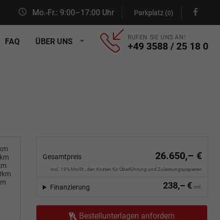
Mo.-Fr.: 9:00–17:00 Uhr
Parkplatz (
)
0
RUFEN SIE UNS AN!
FAQ
ÜBER UNS
+49 3588 / 25 18 0
0km
26.650,– €
Gesamtpreis
0km
km
incl. 19% MwSt., den Kosten für Überführung und Zulassungspapieren
00km
km
238,– €
Finanzierung
mtl.
Bestellunterlagen anfordern