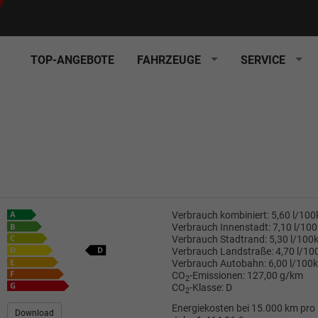
TOP-ANGEBOTE
FAHRZEUGE
SERVICE
Verbrauch kombiniert:
5,60 l/10
Verbrauch Innenstadt:
7,10 l/10
Verbrauch Stadtrand:
5,30 l/100
Verbrauch Landstraße:
4,70 l/1
Verbrauch Autobahn:
6,00 l/100
CO
-Emissionen:
127,00 g/km
2
CO
-Klasse:
D
2
Energiekosten bei 15.000 km pro
Download