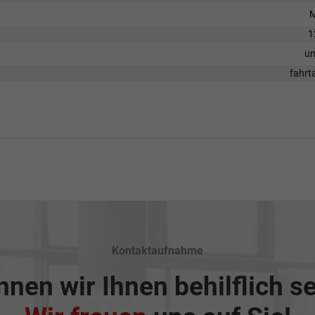
M
1
un
fahrt
Kontaktaufnahme
nen wir Ihnen behilflich s