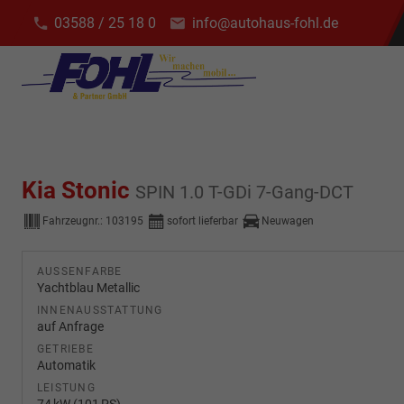
03588 / 25 18 0
info@autohaus-fohl.de
Kia Stonic
SPIN 1.0 T-GDi 7-Gang-DCT
Fahrzeugnr.:
103195
sofort lieferbar
Neuwagen
AUSSENFARBE
Yachtblau Metallic
INNENAUSSTATTUNG
auf Anfrage
GETRIEBE
Automatik
LEISTUNG
74 kW (101 PS)