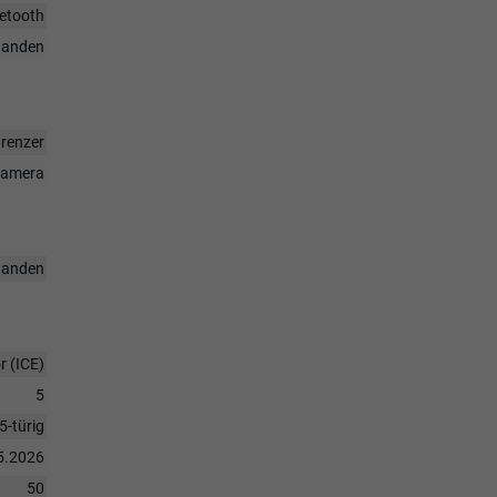
uetooth
handen
grenzer
rkamera
handen
 (ICE)
5
5-türig
5.2026
50