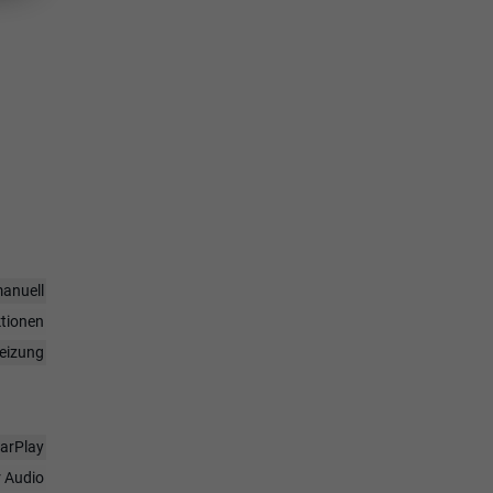
anuell
ktionen
heizung
CarPlay
r Audio