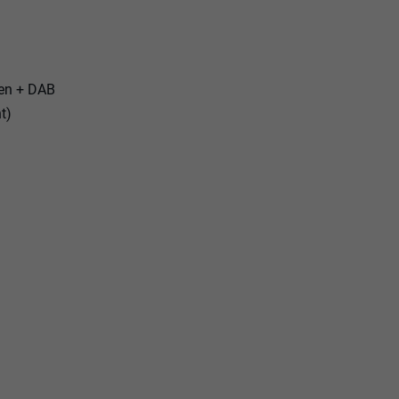
een + DAB
t)