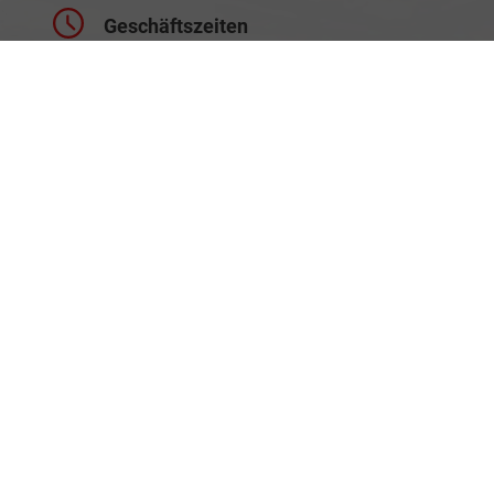
Geschäftszeiten
Montag bis Freitag
09:00-18:00 Uhr
Samstag
Nach Vereinbarung
Rufen Sie an