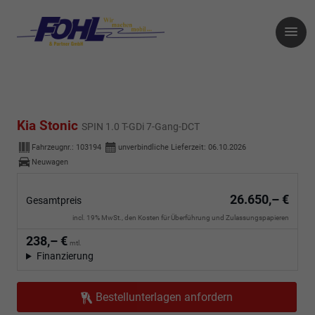
Kia Stonic
SPIN 1.0 T-GDi 7-Gang-DCT
Fahrzeugnr.:
103194
unverbindliche Lieferzeit:
06.10.2026
Neuwagen
26.650,– €
Gesamtpreis
incl. 19% MwSt., den Kosten für Überführung und Zulassungspapieren
238,– €
mtl.
Finanzierung
Bestellunterlagen anfordern