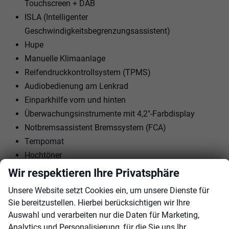
Touchscreen + DAB
ISLA (Intelligenter
Geschwindigkeitsbegrenzungsassistent)
Hupe
Manuelle Klimaanlage
Reifendruckkontrollsystem (TPMS)
Audiobedienung am Lenkrad
Einparkhilfe vorn und hinten
Überwachungsinstrumente mit 4,2"-Farbdisplay
Notbremsassistent Bremssystem (FCA)
Tempomat
Hochtöner
USB-Ladegerät
Wir respektieren Ihre Privatsphäre
Rückfahrkamera
Unsere Website setzt Cookies ein, um unsere Dienste für
12-V-Steckdose
Sie bereitzustellen. Hierbei berücksichtigen wir Ihre
Automatische Scheinwerfer
Auswahl und verarbeiten nur die Daten für Marketing,
Heckbeleuchtetes Glas; beheizt mit Timer
Analytics und Personalisierung, für die Sie uns Ihr