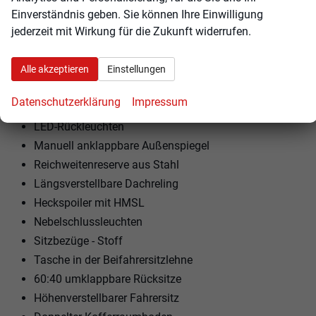
Klarglas
Einverständnis geben. Sie können Ihre Einwilligung
Klar + Klarglas mit Heizung
jederzeit mit Wirkung für die Zukunft widerrufen.
Elektrisch verstellbare Außenspiegel
Halogenscheinwerfer
Alle akzeptieren
Einstellungen
HMSL; Glühbirne
Datenschutzerklärung
Impressum
LED-Tagfahrlicht
LED-Rückleuchten
Manuell anklappbare Außenspiegel
Reichweitenreserve aus Stahl
Längsverstellbare Dachreling
Heckspoiler mit HMSL
Nebelschlussleuchten
Sitzbezüge - Stoff
Tasche in der Beifahrersitzlehne
60:40 umklappbare Rücksitze
Höhenverstellbarer Fahrersitz