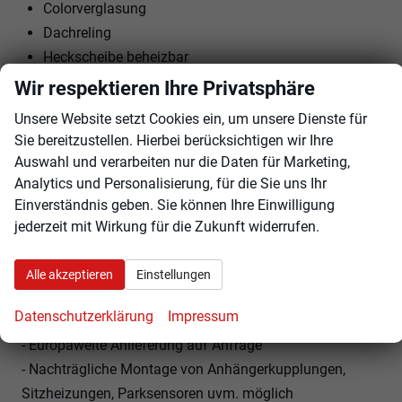
Colorverglasung
Dachreling
Heckscheibe beheizbar
16 Zoll LM-Felgen
Wir respektieren Ihre Privatsphäre
Sommerreifen
Unsere Website setzt Cookies ein, um unsere Dienste für
Reifendruckkontrolle
Sie bereitzustellen. Hierbei berücksichtigen wir Ihre
LED-Tagfahrlicht
Auswahl und verarbeiten nur die Daten für Marketing,
Garantie
Analytics und Personalisierung, für die Sie uns Ihr
LED-Rückleuchten
Einverständnis geben. Sie können Ihre Einwilligung
jederzeit mit Wirkung für die Zukunft widerrufen.
LED Scheinwerfer
Was für den Kauf bei uns spricht:
Alle akzeptieren
Einstellungen
- Günstige Finanzierungsangebote, jederzeit vorzeitig
Datenschutzerklärung
Impressum
ablösbar
- Europaweite Anlieferung auf Anfrage
- Nachträgliche Montage von Anhängerkupplungen,
Sitzheizungen, Parksensoren uvm. möglich