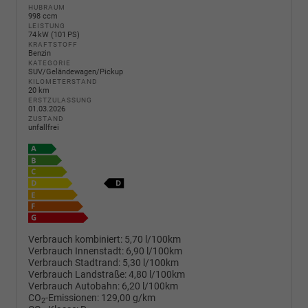
HUBRAUM
998 ccm
LEISTUNG
74 kW (101 PS)
KRAFTSTOFF
Benzin
KATEGORIE
SUV/Geländewagen/Pickup
KILOMETERSTAND
20 km
ERSTZULASSUNG
01.03.2026
ZUSTAND
unfallfrei
Verbrauch kombiniert:
5,70 l/100km
Verbrauch Innenstadt:
6,90 l/100km
Verbrauch Stadtrand:
5,30 l/100km
Verbrauch Landstraße:
4,80 l/100km
Verbrauch Autobahn:
6,20 l/100km
CO
-Emissionen:
129,00 g/km
2