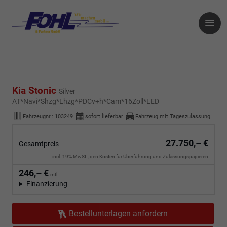
Kia Stonic
Silver
AT*Navi*Shzg*Lhzg*PDCv+h*Cam*16Zoll*LED
Fahrzeugnr.:
103249
sofort lieferbar
Fahrzeug mit Tageszulassung
27.750,– €
Gesamtpreis
incl. 19% MwSt., den Kosten für Überführung und Zulassungspapieren
246,– €
mtl.
Finanzierung
Bestellunterlagen anfordern