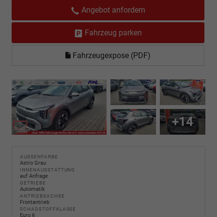
Angebot anfordern
Fahrzeug parken
Fahrzeugexpose (PDF)
+14
AUSSENFARBE
Astro Grau
INNENAUSSTATTUNG
auf Anfrage
GETRIEBE
Automatik
ANTRIEBSACHSE
Frontantrieb
SCHADSTOFFKLASSE
Euro 6