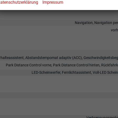
atenschutzerklärung
Impressum
Navigation, Navigation pe
vor
halteassistent, Abstandstempomat adaptiv (ACC), Geschwindigkeitsbeg
Park Distance Control vorne, Park Distance Control hinten, Rückfah
LED-Scheinwerfer, Fernlichtassistent, Voll-LED Schei
Verbrennungsmotor