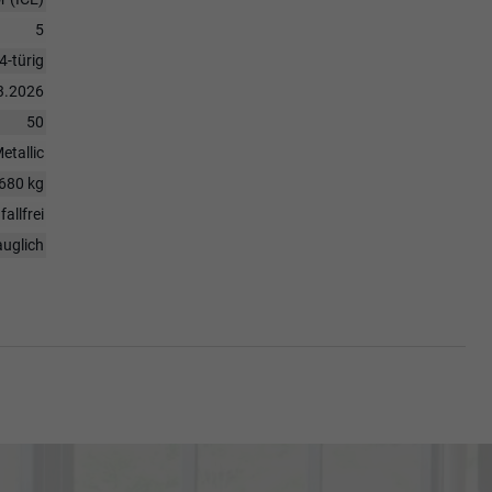
5
4-türig
3.2026
50
etallic
680 kg
fallfrei
auglich