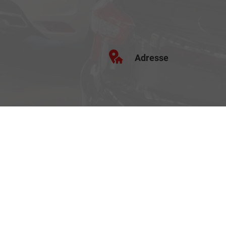
Adresse
Schäferei 10
02906 Waldhufen
Anmelden
Impressum
Datenschutz
AGB
Cookie-Einste