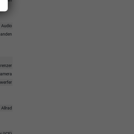
r Audio
handen
renzer
rkamera
nwerfer
Allrad
 (ICE)