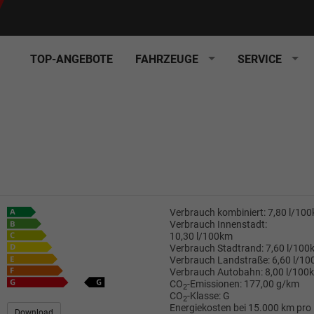
TOP-ANGEBOTE
FAHRZEUGE
SERVICE
Verbrauch kombiniert:
7,80 l/10
Verbrauch Innenstadt:
10,30 l/100km
Verbrauch Stadtrand:
7,60 l/100
Verbrauch Landstraße:
6,60 l/1
Verbrauch Autobahn:
8,00 l/100
CO
-Emissionen:
177,00 g/km
2
CO
-Klasse:
G
2
Energiekosten bei 15.000 km pro
Download