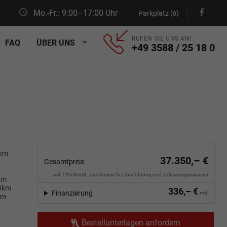
Mo.-Fr.: 9:00–17:00 Uhr
Parkplatz (
)
0
RUFEN SIE UNS AN!
FAQ
ÜBER UNS
+49 3588 / 25 18 0
0km
37.350,– €
Gesamtpreis
incl. 19% MwSt., den Kosten für Überführung und Zulassungspapieren
km
00km
336,– €
Finanzierung
mtl.
km
Bestellunterlagen anfordern