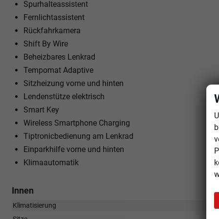
Spurhalteassistent
Fernlichtassistent
Rückfahrkamera
Shift By Wire
Beheizbares Lenkrad
Tempomat Adaptive
Sitzheizung vorne und hinten
Lendenstütze elektrisch
Smart Key
U
Wireless Smartphone Charging
b
Tiptronicbedienung am Lenkrad
v
Einparkhilfe vorne und hinten
P
Klimaautomatik
k
w
Innen
Klimatisierung
Sitze