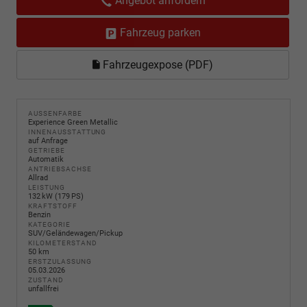
Angebot anfordern
Fahrzeug parken
Fahrzeugexpose (PDF)
AUSSENFARBE
Experience Green Metallic
INNENAUSSTATTUNG
auf Anfrage
GETRIEBE
Automatik
ANTRIEBSACHSE
Allrad
LEISTUNG
132 kW (179 PS)
KRAFTSTOFF
Benzin
KATEGORIE
SUV/Geländewagen/Pickup
KILOMETERSTAND
50 km
ERSTZULASSUNG
05.03.2026
ZUSTAND
unfallfrei