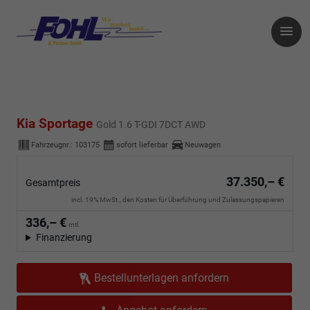
Kia Sportage
Gold 1.6 T-GDI 7DCT AWD
Fahrzeugnr.:
103175
sofort lieferbar
Neuwagen
37.350,– €
Gesamtpreis
incl. 19% MwSt., den Kosten für Überführung und Zulassungspapieren
336,– €
mtl.
Finanzierung
Bestellunterlagen anfordern