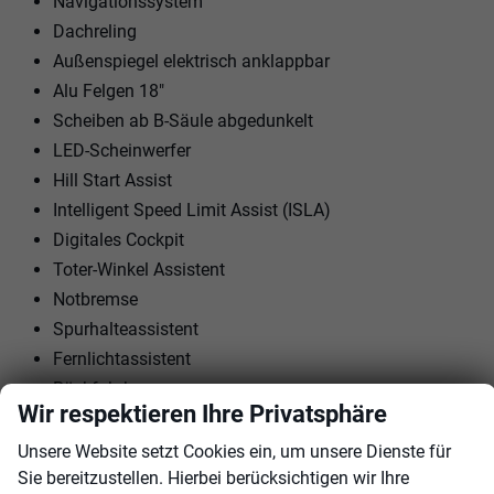
Navigationssystem
Dachreling
Außenspiegel elektrisch anklappbar
Alu Felgen 18"
Scheiben ab B-Säule abgedunkelt
LED-Scheinwerfer
Hill Start Assist
Intelligent Speed Limit Assist (ISLA)
Digitales Cockpit
Toter-Winkel Assistent
Notbremse
Spurhalteassistent
Fernlichtassistent
Rückfahrkamera
Wir respektieren Ihre Privatsphäre
Shift By Wire
Beheizbares Lenkrad
Unsere Website setzt Cookies ein, um unsere Dienste für
Sie bereitzustellen. Hierbei berücksichtigen wir Ihre
Tempomat Adaptive