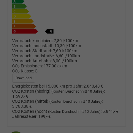
Verbrauch kombiniert:
7,80 l/100km
Verbrauch Innenstadt:
10,30 l/100km
Verbrauch Stadtrand:
7,60 l/100km
Verbrauch Landstraße:
6,60 l/100km
Verbrauch Autobahn:
8,00 l/100km
CO
-Emissionen:
177,00 g/km
2
CO
-Klasse:
G
2
Download
Energiekosten bei 15.000 km pro Jahr:
2.040,48 €
CO2 Kosten (niedrig)
:
(Kosten Durchschnitt 10 Jahre)
1.593,- €
CO2 Kosten (mittel)
:
(Kosten Durchschnitt 10 Jahre)
3.783,38 €
CO2 Kosten (hoch)
:
5.841,- €
(Kosten Durchschnitt 10 Jahre)
Jahressteuer:
199,- €