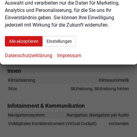
Auswahl und verarbeiten nur die Daten für Marketing,
Sitzheizung vorne und hinten
Analytics und Personalisierung, für die Sie uns Ihr
Lendenstütze elektrisch
Einverständnis geben. Sie können Ihre Einwilligung
Smart Key
jederzeit mit Wirkung für die Zukunft widerrufen.
Wireless Smartphone Charging
Tiptronicbedienung am Lenkrad
Alle akzeptieren
Einstellungen
Einparkhilfe vorne und hinten
Klimaautomatik
Datenschutzerklärung
Impressum
Innen
Klimatisierung
Klimaautomatik
Sitze
Sitzheizung, Sitzheizung hinten
Infotainment & Kommunikation
Navigationssystem
Navigation, Navigation per Audio
Volldigitales Kombiinstrument (Virtual Cockpit)
vorhanden