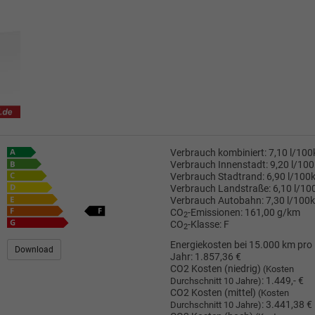
Verbrauch kombiniert:
7,10 l/10
Verbrauch Innenstadt:
9,20 l/10
Verbrauch Stadtrand:
6,90 l/100
Verbrauch Landstraße:
6,10 l/1
Verbrauch Autobahn:
7,30 l/100
CO
-Emissionen:
161,00 g/km
2
CO
-Klasse:
F
2
Energiekosten bei 15.000 km pro
Download
Jahr:
1.857,36 €
CO2 Kosten (niedrig)
(Kosten
:
1.449,- €
Durchschnitt 10 Jahre)
CO2 Kosten (mittel)
(Kosten
:
3.441,38 €
Durchschnitt 10 Jahre)