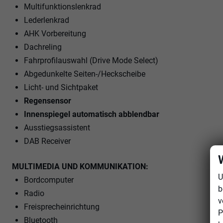
Multifunktionslenkrad
Lederlenkrad
AHK Vorbereitung
Dachreling
Fahrprofilauswahl (Drive Mode Select)
Abgedunkelte Seiten-/Heckscheibe
Licht- und Sichtpaket
Regensensor
Innenspiegel automatisch abblendbar
Ausstiegsassistent
DAB Receiver
MULTIMEDIA UND KOMMUNIKATION:
U
Bordcomputer
b
Radio
v
Freisprecheinrichtung
P
Bluetooth