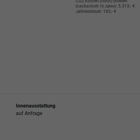
CO2 Kosten (hoch)
(Kosten
:
5.313,- €
Durchschnitt 10 Jahre)
Jahressteuer:
183,- €
Innenausstattung
auf Anfrage