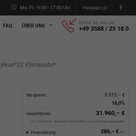
Mo.-Fr.: 9:00–17:00 Uhr
Parkplatz (
)
0
RUFEN SIE UNS AN!
FAQ
ÜBER UNS
+49 3588 / 25 18 0
yless*2Z Klimaauto*
5.915,– €
Sie sparen:
16,0%
31.960,– €
Gesamtpreis
incl. 19% MwSt., den Kosten für Überführung und Zulassungspapieren
286,– €
Finanzierung
mtl.