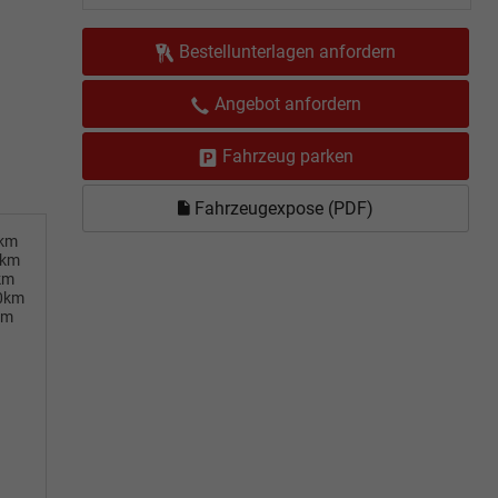
Bestellunterlagen anfordern
Angebot anfordern
Fahrzeug parken
Fahrzeugexpose (PDF)
0km
0km
km
00km
km