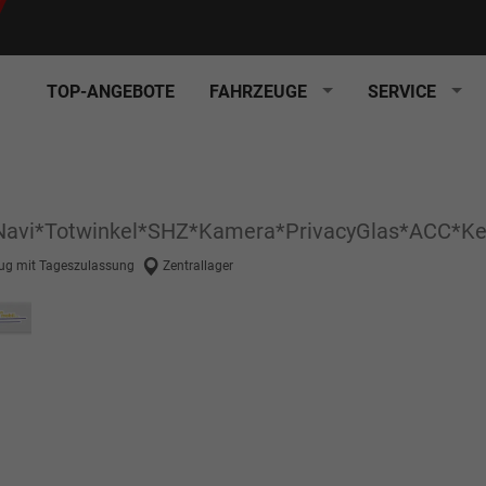
TOP-ANGEBOTE
FAHRZEUGE
SERVICE
*Navi*Totwinkel*SHZ*Kamera*PrivacyGlas*ACC*Ke
ug mit Tageszulassung
Zentrallager