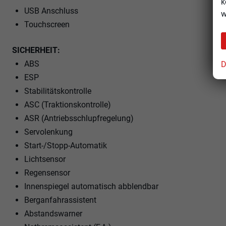
k
USB Anschluss
w
Touchscreen
SICHERHEIT:
ABS
D
ESP
Stabilitätskontrolle
ASC (Traktionskontrolle)
ASR (Antriebsschlupfregelung)
Servolenkung
Start-/Stopp-Automatik
Lichtsensor
Regensensor
Innenspiegel automatisch abblendbar
Berganfahrassistent
Abstandswarner