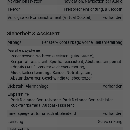
Navigationssystem
Navigation, Navigation per Audio
Telefon
Freisprecheinrichtung, Bluetooth
Volldigitales Kombiinstrument (Virtual Cockpit)
vorhanden
Sicherheit & Assistenz
Airbags
Fenster-/Kopfairbags Vorne, Beifahrerairbag
Assistenzsysteme
Regensensor, Notbremsassistent (City-Safety),
Berganfahrassistent, Spurhalteassistent, Abstandstempomat
adaptiv (ACC), Verkehrzeichenerkennung,
Müdigkeitserkennungs-Sensor, Notrufsystem,
Abstandswarner, Geschwindigkeitsbegrenzer
Diebstahl-Alarmanlage
vorhanden
Einparkhilfe
Park Distance Control vorne, Park Distance Control hinten,
Rückfahrkamera, Ausparkassistent
Innenspiegel automatisch abblendend
vorhanden
Lenkung
Servolenkung
Lichttechnik