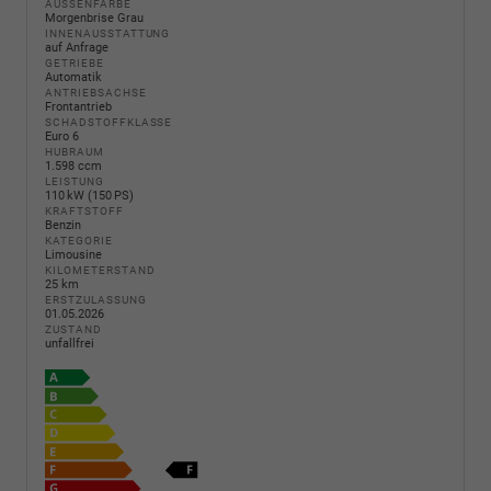
AUSSENFARBE
Morgenbrise Grau
INNENAUSSTATTUNG
auf Anfrage
GETRIEBE
Automatik
ANTRIEBSACHSE
Frontantrieb
SCHADSTOFFKLASSE
Euro 6
HUBRAUM
1.598 ccm
LEISTUNG
110 kW (150 PS)
KRAFTSTOFF
Benzin
KATEGORIE
Limousine
KILOMETERSTAND
25 km
ERSTZULASSUNG
01.05.2026
ZUSTAND
unfallfrei