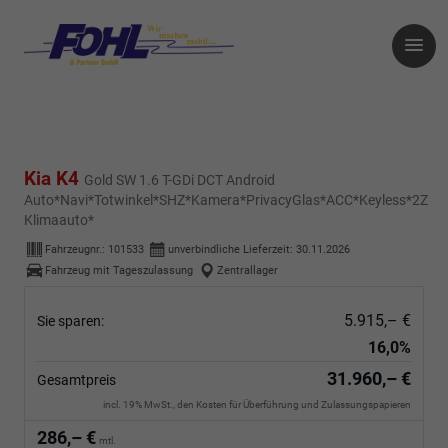
Kia K4
Gold SW 1.6 T-GDi DCT Android
Auto*Navi*Totwinkel*SHZ*Kamera*PrivacyGlas*ACC*Keyless*2Z
Klimaauto*
Fahrzeugnr.:
101533
unverbindliche Lieferzeit:
30.11.2026
Fahrzeug mit Tageszulassung
Zentrallager
5.915,– €
Sie sparen:
16,0%
31.960,– €
Gesamtpreis
incl. 19% MwSt., den Kosten für Überführung und Zulassungspapieren
286,– €
mtl.