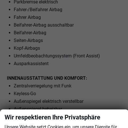
Parkbremse elektrisch
Fahrer-/Beifahrer Airbag
Fahrer Airbag
Beifahrer-Airbag ausschaltbar
Beifahrer-Airbag
Seiten-Airbags
Kopf-Airbags
Umfeldbeobachtungssystem (Front Assist)
Ausparkassistent
INNENAUSSTATTUNG UND KOMFORT:
Zentralverriegelung mit Funk
Keyless-Go
Außenspiegel elektrisch verstellbar
Außenspiegel beheizbar
Wir respektieren Ihre Privatsphäre
Außenspiegel elektrisch anklappbar
Elektrische Fensterheber vorne und hinten
Unsere Website setzt Cookies ein, um unsere Dienste für