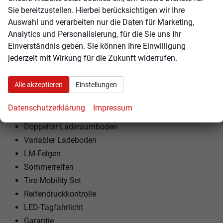
Polsterstoff
Sie bereitzustellen. Hierbei berücksichtigen wir Ihre
Vordersitze höhenverstellbar
Auswahl und verarbeiten nur die Daten für Marketing,
Armlehnen vorne und hinten
Analytics und Personalisierung, für die Sie uns Ihr
Einverständnis geben. Sie können Ihre Einwilligung
Kindersitzvorbereitung (ISOFIX)
jederzeit mit Wirkung für die Zukunft widerrufen.
Rücksitzbank teilbar
Lenkrad höhenverstellbar
Alle akzeptieren
Einstellungen
Lenkradheizung
Datenschutzerklärung
Impressum
EXTRAS:
Doppelter Laderaumboden
Variabler Ladeboden
LM-Felgen
Sommerreifen
Tire-Mobility Set
Reifendruckkontrolle
LED-Tagfahrlicht
Garantie