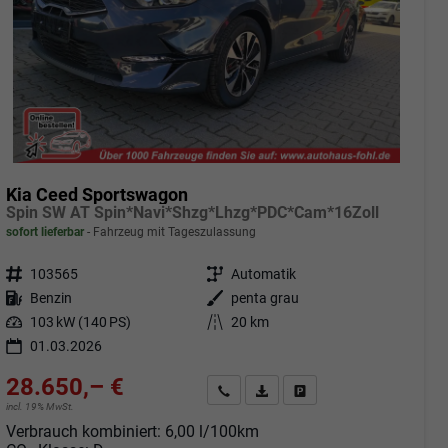
Kia Ceed Sportswagon
Spin SW AT Spin*Navi*Shzg*Lhzg*PDC*Cam*16Zoll
sofort lieferbar
Fahrzeug mit Tageszulassung
Fahrzeugnr.
103565
Getriebe
Automatik
Kraftstoff
Benzin
Außenfarbe
penta grau
Leistung
103 kW (140 PS)
Kilometerstand
20 km
01.03.2026
28.650,– €
Angebot anfordern
Fahrzeugexpose (PDF)
Fahrzeug parken
incl. 19% MwSt.
Verbrauch kombiniert:
6,00 l/100km