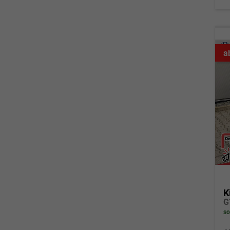
a
K
G
so