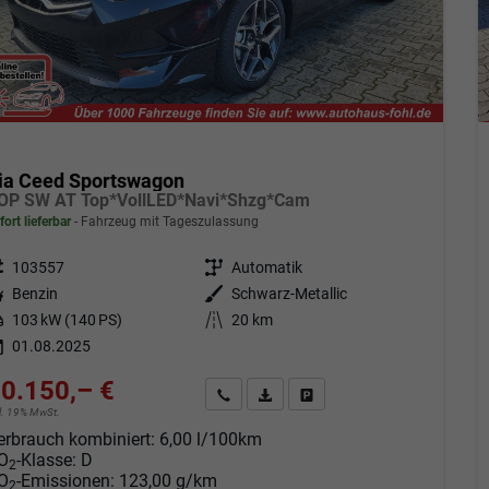
ia Ceed Sportswagon
OP SW AT Top*VollLED*Navi*Shzg*Cam
fort lieferbar
Fahrzeug mit Tageszulassung
eugnr.
103557
Getriebe
Automatik
tstoff
Benzin
Außenfarbe
Schwarz-Metallic
tung
103 kW (140 PS)
Kilometerstand
20 km
01.08.2025
0.150,– €
Angebot anfordern
Fahrzeugexpose (PDF)
Fahrzeug parken
cl. 19% MwSt.
erbrauch kombiniert:
6,00 l/100km
O
-Klasse:
D
2
O
-Emissionen:
123,00 g/km
2