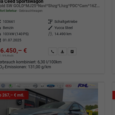
ia Ceed Sportswagon
Gold SW GOLD*MJ25*Navi*Shzg*Lhzg*PDC*Cam*16Zoll*
fort lieferbar
Gebrauchtwagen
eugnr.
103661
Getriebe
Schaltgetriebe
tstoff
Benzin
Außenfarbe
Yucca Steel
tung
103 kW (140 PS)
Kilometerstand
14.490 km
01.07.2025
6.450,– €
Angebot anfordern
Fahrzeugexpose (PDF)
Fahrzeug parken
cl. 19% MwSt.
erbrauch kombiniert:
6,30 l/100km
O
-Emissionen:
131,00 g/km
2
b 267,– € mtl.