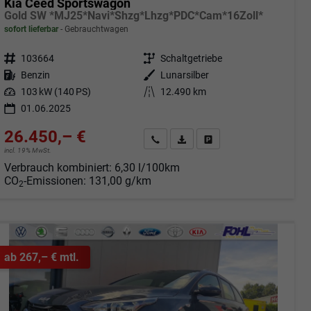
Kia Ceed Sportswagon
Gold SW *MJ25*Navi*Shzg*Lhzg*PDC*Cam*16Zoll*
sofort lieferbar
Gebrauchtwagen
Fahrzeugnr.
103664
Getriebe
Schaltgetriebe
Kraftstoff
Benzin
Außenfarbe
Lunarsilber
Leistung
103 kW (140 PS)
Kilometerstand
12.490 km
01.06.2025
26.450,– €
Angebot anfordern
Fahrzeugexpose (PDF)
Fahrzeug parken
incl. 19% MwSt.
Verbrauch kombiniert:
6,30 l/100km
CO
-Emissionen:
131,00 g/km
2
ab 267,– € mtl.