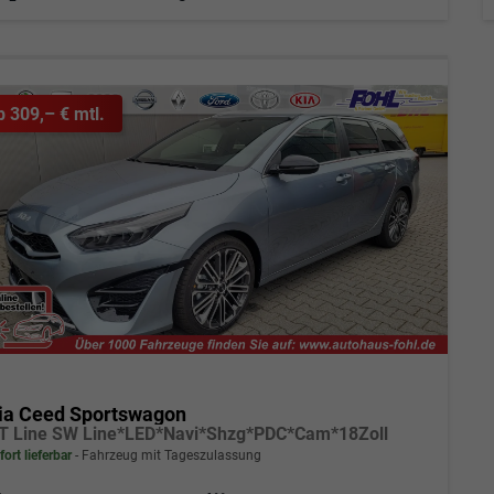
b 309,– € mtl.
ia Ceed Sportswagon
T Line SW Line*LED*Navi*Shzg*PDC*Cam*18Zoll
fort lieferbar
Fahrzeug mit Tageszulassung