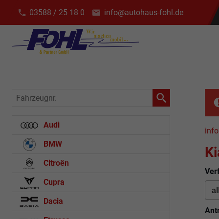
03588 / 25 18 0
info@autohaus-fohl.de
Fahrzeugnr.
Audi
info
BMW
Ki
Citroën
Ver
Cupra
Dacia
Ant