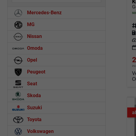
K
Mercedes-Benz
so
MG
Fahrz
Kraf
Nissan
Leis
Omoda
2
Opel
in
Peugeot
V
C
Seat
Skoda
Suzuki
a
Toyota
Volkswagen