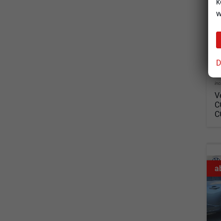
k
w
Fahrz
Kraf
Leis
D
2
in
V
C
C
a