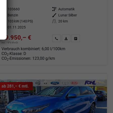
Fahrzeugnr.
103660
Getriebe
Automatik
Kraftstoff
Benzin
Außenfarbe
Lunar Silber
Leistung
103 kW (140 PS)
Kilometerstand
20 km
01.11.2025
29.950,– €
Angebot anfordern
Fahrzeugexpose (PDF)
Fahrzeug parken
incl. 19% MwSt.
Verbrauch kombiniert:
6,00 l/100km
CO
-Klasse:
D
2
CO
-Emissionen:
123,00 g/km
2
ab 281,– € mtl.