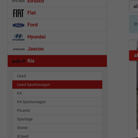
Etrusco
Fiat
I
Ford
Hyundai
Jaecoo
a
Kia
Ceed
Ceed Sportswagon
K4
K4 Sportswagon
Picanto
Sportage
Stonic
XCeed