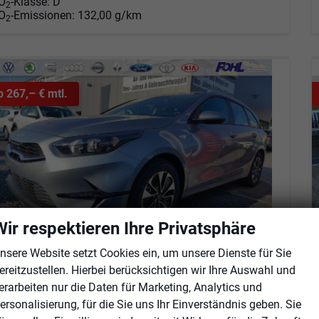
O
-Klasse:
D
2
O
-Emissionen:
132,00 g/km
2
b 267,– € mtl.
Wir respektieren Ihre Privatsphäre
nsere Website setzt Cookies ein, um unsere Dienste für Sie
ereitzustellen. Hierbei berücksichtigen wir Ihre Auswahl und
erarbeiten nur die Daten für Marketing, Analytics und
ia Ceed Sportswagon
pin SW AT Spin*Navi*Shzg*Lhzg*PDC*Cam*16Zoll
ersonalisierung, für die Sie uns Ihr Einverständnis geben. Sie
fort lieferbar
Fahrzeug mit Tageszulassung