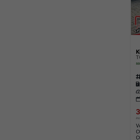
K
T
so
Fahrz
Kraf
Leis
3
in
V
C
C