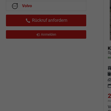
Volvo
Rückruf anfordern
Anmelden
K
S
so
Fahrz
Kraf
Leis
2
in
V