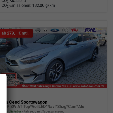
CO
-Klasse:
D
2
CO
-Emissionen:
132,00 g/km
2
ab 279,– € mtl.
Kia Ceed Sportswagon
TOP SW AT Top*VollLED*Navi*Shzg*Cam*Alu
sofort lieferbar
Fahrzeug mit Tageszulassung