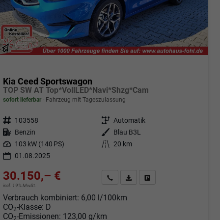
Kia Ceed Sportswagon
TOP SW AT Top*VollLED*Navi*Shzg*Cam
sofort lieferbar
Fahrzeug mit Tageszulassung
Fahrzeugnr.
103558
Getriebe
Automatik
Kraftstoff
Benzin
Außenfarbe
Blau B3L
Leistung
103 kW (140 PS)
Kilometerstand
20 km
01.08.2025
30.150,– €
Angebot anfordern
Fahrzeugexpose (PDF)
Fahrzeug parken
incl. 19% MwSt.
Verbrauch kombiniert:
6,00 l/100km
CO
-Klasse:
D
2
CO
-Emissionen:
123,00 g/km
2