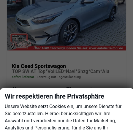
Kia Ceed Sportswagon
TOP SW AT Top*VollLED*Navi*Shzg*Cam*Alu
sofort lieferbar
Fahrzeug mit Tageszulassung
Fahrzeugnr.
103660
Getriebe
Automatik
Wir respektieren Ihre Privatsphäre
Kraftstoff
Benzin
Außenfarbe
Lunar Silber
Leistung
103 kW (140 PS)
Kilometerstand
20 km
Unsere Website setzt Cookies ein, um unsere Dienste für
01.11.2025
Sie bereitzustellen. Hierbei berücksichtigen wir Ihre
Auswahl und verarbeiten nur die Daten für Marketing,
29.950,– €
Angebot anfordern
Fahrzeugexpose (PDF)
Fahrzeug parken
Analytics und Personalisierung, für die Sie uns Ihr
incl. 19% MwSt.