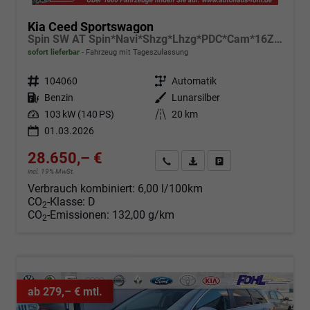
Kia Ceed Sportswagon
Spin SW AT Spin*Navi*Shzg*Lhzg*PDC*Cam*16Zoll
sofort lieferbar
Fahrzeug mit Tageszulassung
Fahrzeugnr.
104060
Getriebe
Automatik
Kraftstoff
Benzin
Außenfarbe
Lunarsilber
Leistung
103 kW (140 PS)
Kilometerstand
20 km
01.03.2026
28.650,– €
Angebot anfordern
Fahrzeugexpose (PDF)
Fahrzeug parken
incl. 19% MwSt.
Verbrauch kombiniert:
6,00 l/100km
CO
-Klasse:
D
2
CO
-Emissionen:
132,00 g/km
2
ab 279,– € mtl.