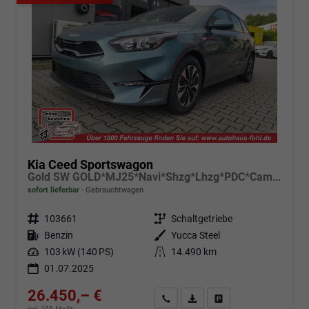
Kia Ceed Sportswagon
Gold SW GOLD*MJ25*Navi*Shzg*Lhzg*PDC*Cam*16Zoll*
sofort lieferbar
Gebrauchtwagen
Fahrzeugnr.
103661
Getriebe
Schaltgetriebe
Kraftstoff
Benzin
Außenfarbe
Yucca Steel
Leistung
103 kW (140 PS)
Kilometerstand
14.490 km
01.07.2025
26.450,– €
Angebot anfordern
Fahrzeugexpose (PDF)
Fahrzeug parken
incl. 19% MwSt.