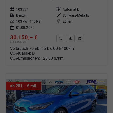
Fahrzeugnr.
103557
Getriebe
Automatik
Kraftstoff
Benzin
Außenfarbe
Schwarz-Metallic
Leistung
103 kW (140 PS)
Kilometerstand
20 km
01.08.2025
30.150,– €
Angebot anfordern
Fahrzeugexpose (PDF)
Fahrzeug parken
incl. 19% MwSt.
Verbrauch kombiniert:
6,00 l/100km
CO
-Klasse:
D
2
CO
-Emissionen:
123,00 g/km
2
ab 281,– € mtl.