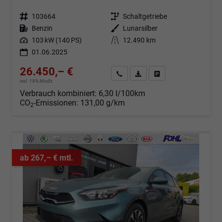
Fahrzeugnr.
103664
Getriebe
Schaltgetriebe
Kraftstoff
Benzin
Außenfarbe
Lunarsilber
Leistung
103 kW (140 PS)
Kilometerstand
12.490 km
01.06.2025
26.450,– €
Angebot anfordern
Fahrzeugexpose (PDF)
Fahrzeug parken
incl. 19% MwSt.
Verbrauch kombiniert:
6,30 l/100km
CO
-Emissionen:
131,00 g/km
2
ab 267,– € mtl.