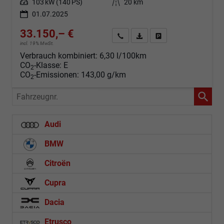
Leistung
103 kW (140 PS)
Kilometerstand
20 km
01.07.2025
33.150,– €
Angebot anfordern
Fahrzeugexpose (PDF)
Fahrzeug parken
incl. 19% MwSt.
Verbrauch kombiniert:
6,30 l/100km
CO
-Klasse:
E
2
CO
-Emissionen:
143,00 g/km
2
Fahrzeugnr.
Audi
BMW
Citroën
Cupra
Dacia
Etrusco