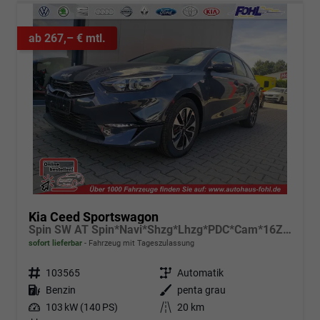
ab 267,– € mtl.
Kia Ceed Sportswagon
Spin SW AT Spin*Navi*Shzg*Lhzg*PDC*Cam*16Zoll
sofort lieferbar
Fahrzeug mit Tageszulassung
Fahrzeugnr.
103565
Getriebe
Automatik
Kraftstoff
Benzin
Außenfarbe
penta grau
Leistung
103 kW (140 PS)
Kilometerstand
20 km