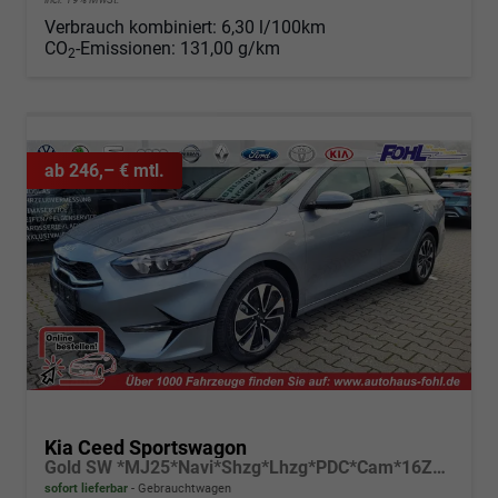
Verbrauch kombiniert:
6,30 l/100km
CO
-Emissionen:
131,00 g/km
2
ab 246,– € mtl.
Kia Ceed Sportswagon
Gold SW *MJ25*Navi*Shzg*Lhzg*PDC*Cam*16Zoll*
sofort lieferbar
Gebrauchtwagen