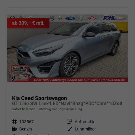
ab 309,– € mtl.
Kia Ceed Sportswagon
GT Line SW Line*LED*Navi*Shzg*PDC*Cam*18Zoll
sofort lieferbar
Fahrzeug mit Tageszulassung
Fahrzeugnr.
103567
Getriebe
Automatik
Kraftstoff
Benzin
Außenfarbe
Lunarsilber