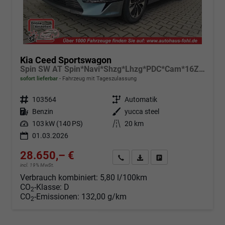
Kia Ceed Sportswagon
Spin SW AT Spin*Navi*Shzg*Lhzg*PDC*Cam*16Zoll
sofort lieferbar
Fahrzeug mit Tageszulassung
Fahrzeugnr.
103564
Getriebe
Automatik
Kraftstoff
Benzin
Außenfarbe
yucca steel
Leistung
103 kW (140 PS)
Kilometerstand
20 km
01.03.2026
28.650,– €
Angebot anfordern
Fahrzeugexpose (PDF)
Fahrzeug parken
incl. 19% MwSt.
Verbrauch kombiniert:
5,80 l/100km
CO
-Klasse:
D
2
CO
-Emissionen:
132,00 g/km
2