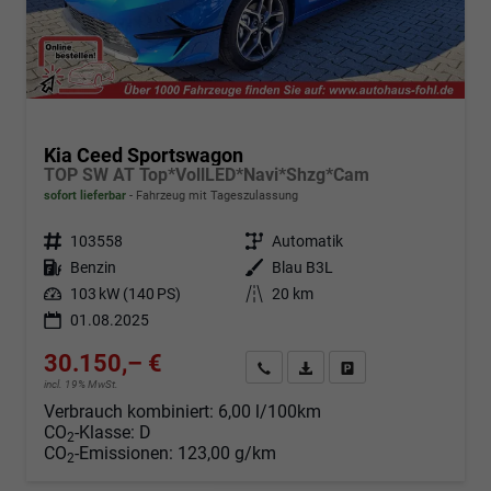
Kia Ceed Sportswagon
TOP SW AT Top*VollLED*Navi*Shzg*Cam
sofort lieferbar
Fahrzeug mit Tageszulassung
Fahrzeugnr.
103558
Getriebe
Automatik
Kraftstoff
Benzin
Außenfarbe
Blau B3L
Leistung
103 kW (140 PS)
Kilometerstand
20 km
01.08.2025
30.150,– €
Angebot anfordern
Fahrzeugexpose (PDF)
Fahrzeug parken
incl. 19% MwSt.
Verbrauch kombiniert:
6,00 l/100km
CO
-Klasse:
D
2
CO
-Emissionen:
123,00 g/km
2