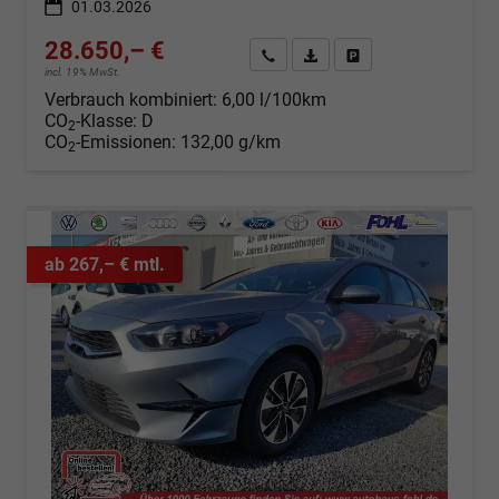
01.03.2026
28.650,– €
Angebot anfordern
Fahrzeugexpose (PDF)
Fahrzeug parken
incl. 19% MwSt.
Verbrauch kombiniert:
6,00 l/100km
CO
-Klasse:
D
2
CO
-Emissionen:
132,00 g/km
2
ab 267,– € mtl.