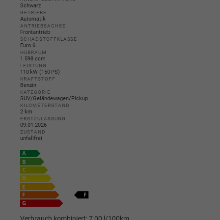
Schwarz
GETRIEBE
Automatik
ANTRIEBSACHSE
Frontantrieb
SCHADSTOFFKLASSE
Euro 6
HUBRAUM
1.598 ccm
LEISTUNG
110 kW (150 PS)
KRAFTSTOFF
Benzin
KATEGORIE
SUV/Geländewagen/Pickup
KILOMETERSTAND
2 km
ERSTZULASSUNG
09.01.2026
ZUSTAND
unfallfrei
Verbrauch kombiniert:
7,00 l/100km