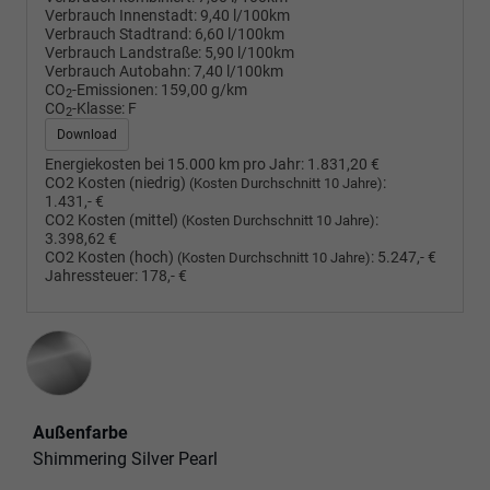
Verbrauch Innenstadt:
9,40 l/100km
Verbrauch Stadtrand:
6,60 l/100km
Verbrauch Landstraße:
5,90 l/100km
Verbrauch Autobahn:
7,40 l/100km
CO
-Emissionen:
159,00 g/km
2
CO
-Klasse:
F
2
Download
Energiekosten bei 15.000 km pro Jahr:
1.831,20 €
CO2 Kosten (niedrig)
:
(Kosten Durchschnitt 10 Jahre)
1.431,- €
CO2 Kosten (mittel)
:
(Kosten Durchschnitt 10 Jahre)
3.398,62 €
CO2 Kosten (hoch)
:
5.247,- €
(Kosten Durchschnitt 10 Jahre)
Jahressteuer:
178,- €
Außenfarbe
Shimmering Silver Pearl