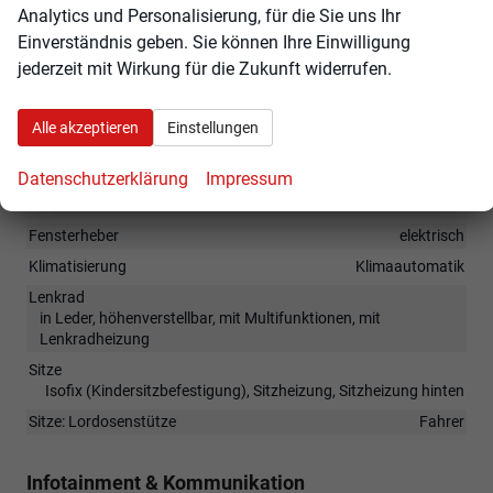
Analytics und Personalisierung, für die Sie uns Ihr
Tagfahrlicht mit LED
Einverständnis geben. Sie können Ihre Einwilligung
Kurvenlicht
jederzeit mit Wirkung für die Zukunft widerrufen.
Geschwindigkeitserkennung
Bergabfahrassistent
Alle akzeptieren
Einstellungen
Drahtloses Telefonladen
Datenschutzerklärung
Impressum
Innen
Fensterheber
elektrisch
Klimatisierung
Klimaautomatik
Lenkrad
in Leder, höhenverstellbar, mit Multifunktionen, mit
Lenkradheizung
Sitze
Isofix (Kindersitzbefestigung), Sitzheizung, Sitzheizung hinten
Sitze: Lordosenstütze
Fahrer
Infotainment & Kommunikation