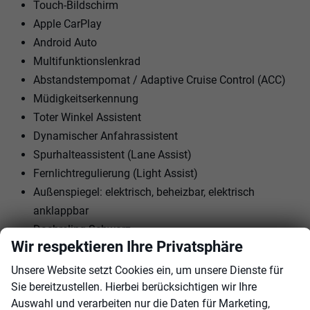
Touch-Bildschirm
Apple CarPlay
Android Auto
Multifunktionslenkrad
Abstandstempomat / Adaptive Cruise Control (ACC)
Müdigkeitserkennung
Toter Winkel Assistent
Dynamischer Anfahrassistent
Spurhalteassistent (Lane Assist)
Fernlichtregulierung (Light Assist)
Außenspiegel: elektrisch, beheizbar, elektrisch
anklappbar
Dachreling Schwarz
Wir respektieren Ihre Privatsphäre
Rückfahrkamera
Parksensoren vorne + hinten
Unsere Website setzt Cookies ein, um unsere Dienste für
18"" LM-Felgen mit Reifen 235/55R18
Sie bereitzustellen. Hierbei berücksichtigen wir Ihre
Auswahl und verarbeiten nur die Daten für Marketing,
Matrix-LED