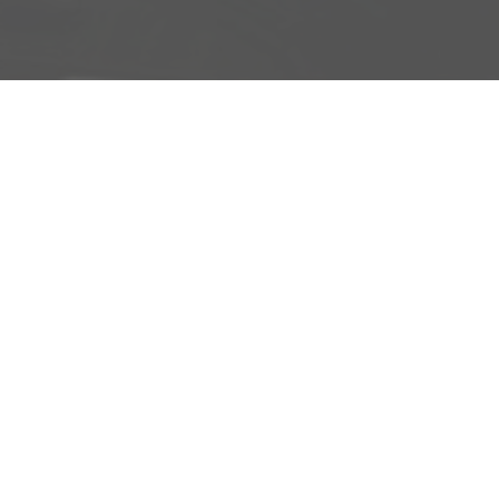
Schäferei 10
02906 Waldhufen
Geschäftszeiten
Montag bis Freitag
09:00-18:00 Uhr