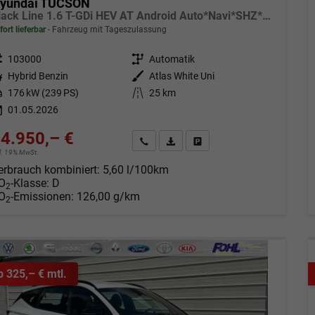
yundai TUCSON
Black Line 1.6 T-GDi HEV AT Android Auto*Navi*SHZ*Kamera*2Z Klimaauto*
fort lieferbar
Fahrzeug mit Tageszulassung
eugnr.
103000
Getriebe
Automatik
tstoff
Hybrid Benzin
Außenfarbe
Atlas White Uni
tung
176 kW (239 PS)
Kilometerstand
25 km
01.05.2026
4.950,– €
Angebot anfordern
Fahrzeugexpose (PDF)
Fahrzeug parken
cl. 19% MwSt.
erbrauch kombiniert:
5,60 l/100km
O
-Klasse:
D
2
O
-Emissionen:
126,00 g/km
2
b 325,– € mtl.