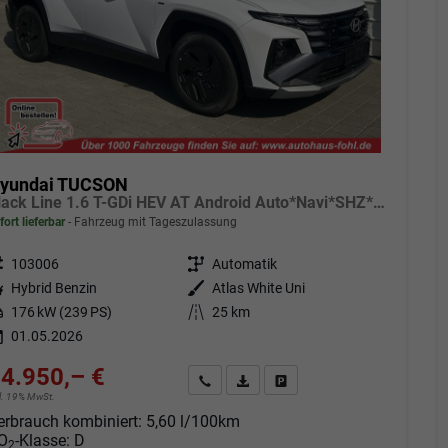
yundai TUCSON
Black Line 1.6 T-GDi HEV AT Android Auto*Navi*SHZ*Kamera*2Z Klimaauto*
fort lieferbar
Fahrzeug mit Tageszulassung
eugnr.
103006
Getriebe
Automatik
tstoff
Hybrid Benzin
Außenfarbe
Atlas White Uni
tung
176 kW (239 PS)
Kilometerstand
25 km
01.05.2026
4.950,– €
Angebot anfordern
Fahrzeugexpose (PDF)
Fahrzeug parken
cl. 19% MwSt.
erbrauch kombiniert:
5,60 l/100km
O
-Klasse:
D
2