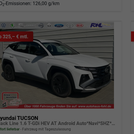
O
-Emissionen:
126,00 g/km
2
b 325,– € mtl.
yundai TUCSON
Black Line 1.6 T-GDi HEV AT Android Auto*Navi*SHZ*Kamera*2Z Klimaauto*
fort lieferbar
Fahrzeug mit Tageszulassung