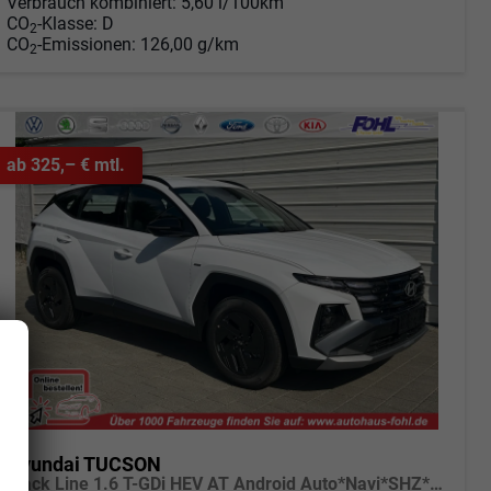
Verbrauch kombiniert:
5,60 l/100km
CO
-Klasse:
D
2
CO
-Emissionen:
126,00 g/km
2
ab 325,– € mtl.
Hyundai TUCSON
Black Line 1.6 T-GDi HEV AT Android Auto*Navi*SHZ*Kamera*2Z Klimaauto*