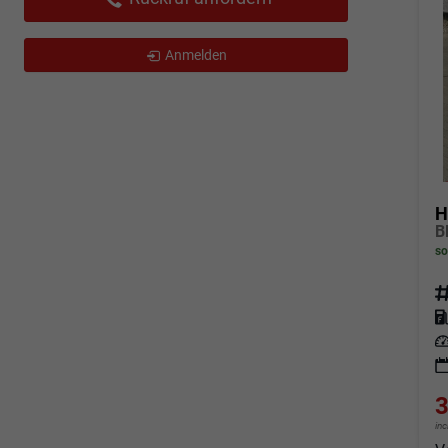
Anmelden
H
so
Fahrz
Kraf
Leis
3
in