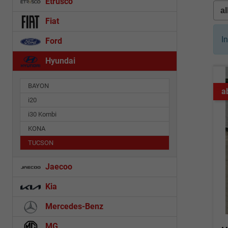
Etrusco
Fiat
I
Ford
Hyundai
BAYON
a
i20
i30 Kombi
KONA
TUCSON
Jaecoo
Kia
Mercedes-Benz
MG