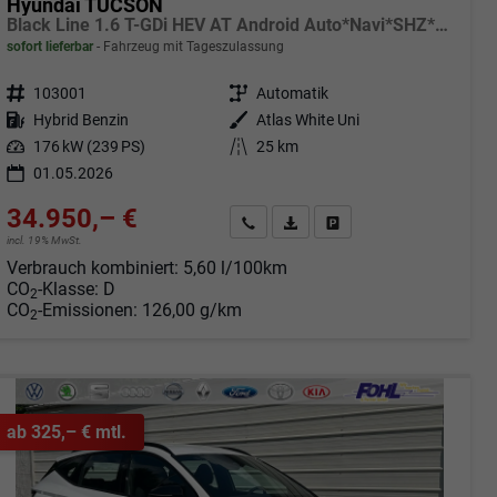
Hyundai TUCSON
Black Line 1.6 T-GDi HEV AT Android Auto*Navi*SHZ*Kamera*2Z Klimaauto*
sofort lieferbar
Fahrzeug mit Tageszulassung
Fahrzeugnr.
103001
Getriebe
Automatik
Kraftstoff
Hybrid Benzin
Außenfarbe
Atlas White Uni
Leistung
176 kW (239 PS)
Kilometerstand
25 km
01.05.2026
34.950,– €
Angebot anfordern
Fahrzeugexpose (PDF)
Fahrzeug parken
incl. 19% MwSt.
Verbrauch kombiniert:
5,60 l/100km
CO
-Klasse:
D
2
CO
-Emissionen:
126,00 g/km
2
ab 325,– € mtl.