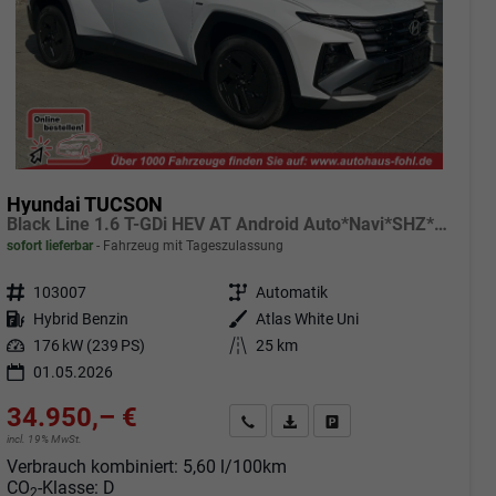
Hyundai TUCSON
Black Line 1.6 T-GDi HEV AT Android Auto*Navi*SHZ*Kamera*2Z Klimaauto*
sofort lieferbar
Fahrzeug mit Tageszulassung
Fahrzeugnr.
103007
Getriebe
Automatik
Kraftstoff
Hybrid Benzin
Außenfarbe
Atlas White Uni
Leistung
176 kW (239 PS)
Kilometerstand
25 km
01.05.2026
34.950,– €
Angebot anfordern
Fahrzeugexpose (PDF)
Fahrzeug parken
incl. 19% MwSt.
Verbrauch kombiniert:
5,60 l/100km
CO
-Klasse:
D
2