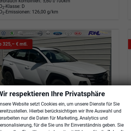
erbrauch kombiniert:
5,60 l/100km
O
-Klasse:
D
2
O
-Emissionen:
126,00 g/km
2
b 325,– € mtl.
Wir respektieren Ihre Privatsphäre
nsere Website setzt Cookies ein, um unsere Dienste für Sie
ereitzustellen. Hierbei berücksichtigen wir Ihre Auswahl und
erarbeiten nur die Daten für Marketing, Analytics und
yundai TUCSON
ersonalisierung, für die Sie uns Ihr Einverständnis geben. Sie
Black Line 1.6 T-GDi HEV AT Android Auto*Navi*SHZ*Kamera*2Z Klimaauto*