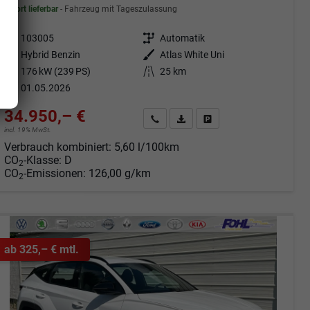
sofort lieferbar
Fahrzeug mit Tageszulassung
Fahrzeugnr.
103005
Getriebe
Automatik
Kraftstoff
Hybrid Benzin
Außenfarbe
Atlas White Uni
Leistung
176 kW (239 PS)
Kilometerstand
25 km
01.05.2026
34.950,– €
Angebot anfordern
Fahrzeugexpose (PDF)
Fahrzeug parken
incl. 19% MwSt.
Verbrauch kombiniert:
5,60 l/100km
CO
-Klasse:
D
2
CO
-Emissionen:
126,00 g/km
2
ab 325,– € mtl.