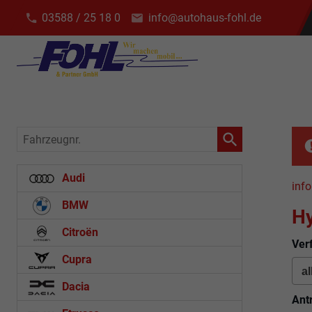
03588 / 25 18 0
info@autohaus-fohl.de
Fahrzeugnr.
Audi
info
BMW
H
Citroën
Ver
Cupra
Dacia
Ant