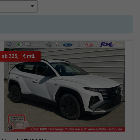
ab 325,– € mtl.