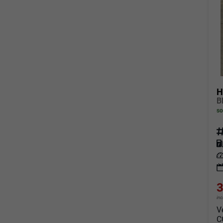
H
so
Fahrz
Kraf
Leis
3
in
V
C