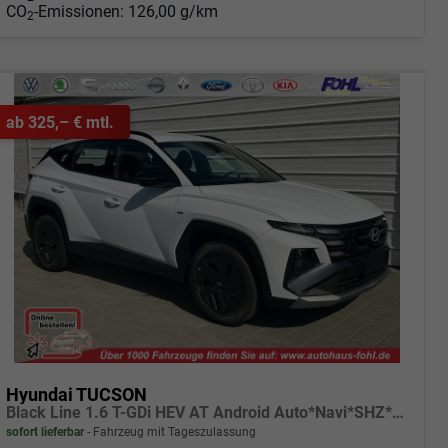
CO
-Emissionen:
126,00 g/km
2
ab 325,– € mtl.
Hyundai TUCSON
Black Line 1.6 T-GDi HEV AT Android Auto*Navi*SHZ*Kamera*2Z Klimaauto*
sofort lieferbar
Fahrzeug mit Tageszulassung