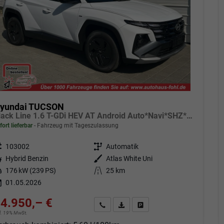
yundai TUCSON
Black Line 1.6 T-GDi HEV AT Android Auto*Navi*SHZ*Kamera*2Z Klimaauto*
fort lieferbar
Fahrzeug mit Tageszulassung
eugnr.
103002
Getriebe
Automatik
tstoff
Hybrid Benzin
Außenfarbe
Atlas White Uni
tung
176 kW (239 PS)
Kilometerstand
25 km
01.05.2026
4.950,– €
Angebot anfordern
Fahrzeugexpose (PDF)
Fahrzeug parken
cl. 19% MwSt.