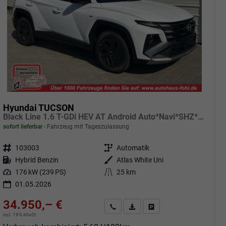
Hyundai TUCSON
Black Line 1.6 T-GDi HEV AT Android Auto*Navi*SHZ*Kamera*2Z Klimaauto*
sofort lieferbar
Fahrzeug mit Tageszulassung
Fahrzeugnr.
103003
Getriebe
Automatik
Kraftstoff
Hybrid Benzin
Außenfarbe
Atlas White Uni
Leistung
176 kW (239 PS)
Kilometerstand
25 km
01.05.2026
34.950,– €
Angebot anfordern
Fahrzeugexpose (PDF)
Fahrzeug parken
incl. 19% MwSt.