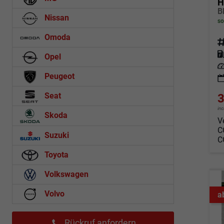
H
Nissan
so
Omoda
Fahrz
Kraf
Opel
Leis
Peugeot
Seat
3
in
Skoda
V
C
Suzuki
C
Toyota
Volkswagen
Volvo
a
Rückruf anfordern