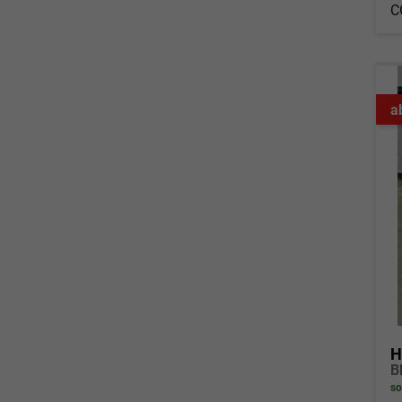
C
a
H
so