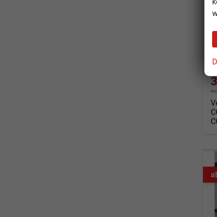
k
so
w
Fahrz
Kraf
Leis
D
3
in
V
C
C
a