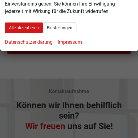
Volkswagen
Einverständnis geben. Sie können Ihre Einwilligung
jederzeit mit Wirkung für die Zukunft widerrufen.
Volvo
Alle akzeptieren
Einstellungen
Rückruf anfordern
Datenschutzerklärung
Impressum
Anmelden
Kontaktaufnahme
Können wir Ihnen behilflich
sein?
Wir freuen
uns auf Sie!