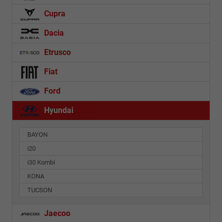
Cupra
Dacia
Etrusco
Fiat
Ford
Hyundai
BAYON
i20
i30 Kombi
KONA
TUCSON
Jaecoo