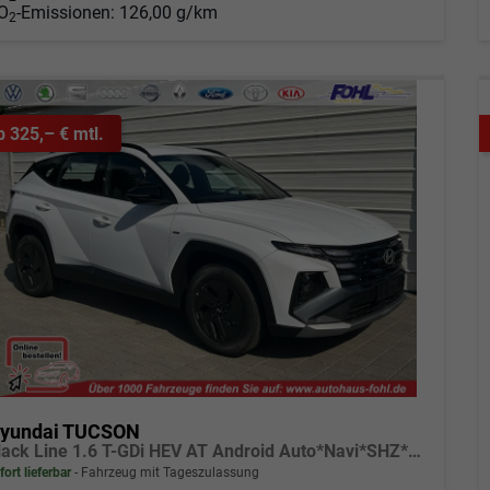
O
-Emissionen:
126,00 g/km
2
b 325,– € mtl.
yundai TUCSON
Black Line 1.6 T-GDi HEV AT Android Auto*Navi*SHZ*Kamera*2Z Klimaauto*
fort lieferbar
Fahrzeug mit Tageszulassung