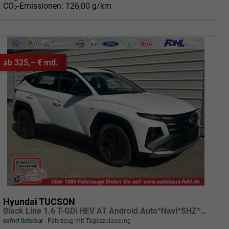
CO
-Emissionen:
126,00 g/km
2
ab 325,– € mtl.
Hyundai TUCSON
Black Line 1.6 T-GDi HEV AT Android Auto*Navi*SHZ*Kamera*2Z Klimaauto*
sofort lieferbar
Fahrzeug mit Tageszulassung