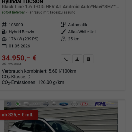
Hyundai TUCSON
Black Line 1.6 T-GDi HEV AT Android Auto*Navi*SHZ*Kamera*2Z Klimaauto*
sofort lieferbar
Fahrzeug mit Tageszulassung
Fahrzeugnr.
103000
Getriebe
Automatik
Kraftstoff
Hybrid Benzin
Außenfarbe
Atlas White Uni
Leistung
176 kW (239 PS)
Kilometerstand
25 km
01.05.2026
34.950,– €
Angebot anfordern
Fahrzeugexpose (PDF)
Fahrzeug parken
incl. 19% MwSt.
Verbrauch kombiniert:
5,60 l/100km
CO
-Klasse:
D
2
CO
-Emissionen:
126,00 g/km
2
ab 325,– € mtl.