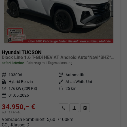
Hyundai TUCSON
Black Line 1.6 T-GDi HEV AT Android Auto*Navi*SHZ*Kamera*2Z Klimaauto*
sofort lieferbar
Fahrzeug mit Tageszulassung
Fahrzeugnr.
103006
Getriebe
Automatik
Kraftstoff
Hybrid Benzin
Außenfarbe
Atlas White Uni
Leistung
176 kW (239 PS)
Kilometerstand
25 km
01.05.2026
34.950,– €
Angebot anfordern
Fahrzeugexpose (PDF)
Fahrzeug parken
incl. 19% MwSt.
Verbrauch kombiniert:
5,60 l/100km
CO
-Klasse:
D
2