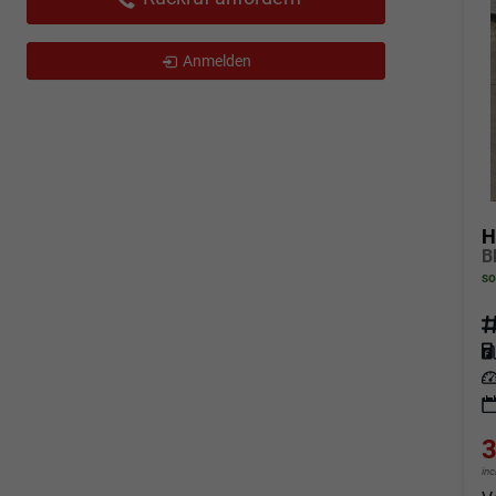
Anmelden
H
so
Fahrz
Kraf
Leis
3
in