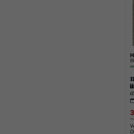
H
so
Fahrz
Kraf
Leis
3
in
V
C