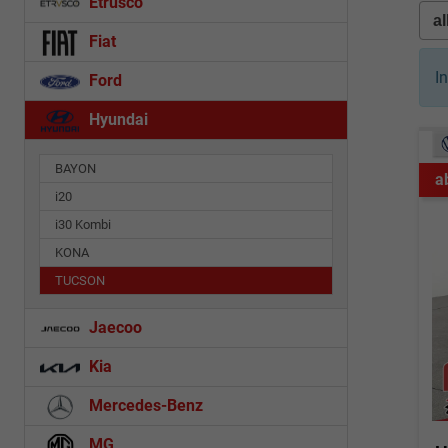
Etrusco
Fiat
I
Ford
Hyundai
BAYON
a
i20
i30 Kombi
KONA
TUCSON
Jaecoo
Kia
Mercedes-Benz
MG