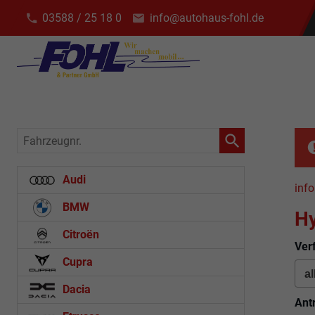
03588 / 25 18 0
info@autohaus-fohl.de
Fahrzeugnr.
Audi
info
BMW
H
Citroën
Ver
Cupra
Dacia
Ant