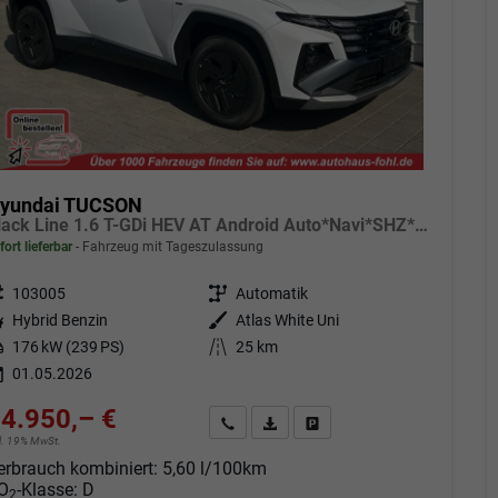
yundai TUCSON
Black Line 1.6 T-GDi HEV AT Android Auto*Navi*SHZ*Kamera*2Z Klimaauto*
fort lieferbar
Fahrzeug mit Tageszulassung
eugnr.
103005
Getriebe
Automatik
tstoff
Hybrid Benzin
Außenfarbe
Atlas White Uni
tung
176 kW (239 PS)
Kilometerstand
25 km
01.05.2026
4.950,– €
Angebot anfordern
Fahrzeugexpose (PDF)
Fahrzeug parken
cl. 19% MwSt.
erbrauch kombiniert:
5,60 l/100km
O
-Klasse:
D
2