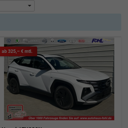
ab 325,– € mtl.