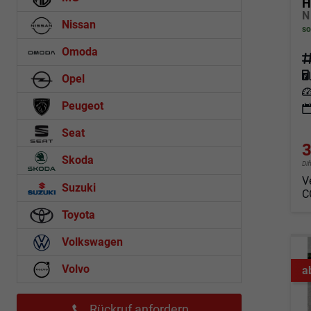
H
Nissan
so
Omoda
Fahrz
Kraf
Opel
Leis
Peugeot
Seat
3
Skoda
Di
V
Suzuki
C
Toyota
Volkswagen
Volvo
a
Rückruf anfordern