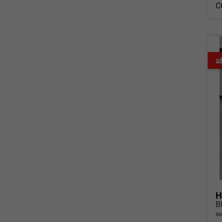
C
a
H
so