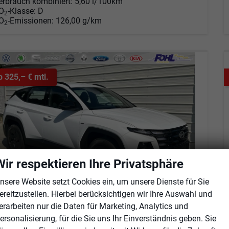
erbrauch kombiniert:
5,60 l/100km
O
-Klasse:
D
2
O
-Emissionen:
126,00 g/km
2
b 325,– € mtl.
Wir respektieren Ihre Privatsphäre
nsere Website setzt Cookies ein, um unsere Dienste für Sie
ereitzustellen. Hierbei berücksichtigen wir Ihre Auswahl und
erarbeiten nur die Daten für Marketing, Analytics und
yundai TUCSON
ersonalisierung, für die Sie uns Ihr Einverständnis geben. Sie
Black Line 1.6 T-GDi HEV AT Android Auto*Navi*SHZ*Kamera*2Z Klimaauto*