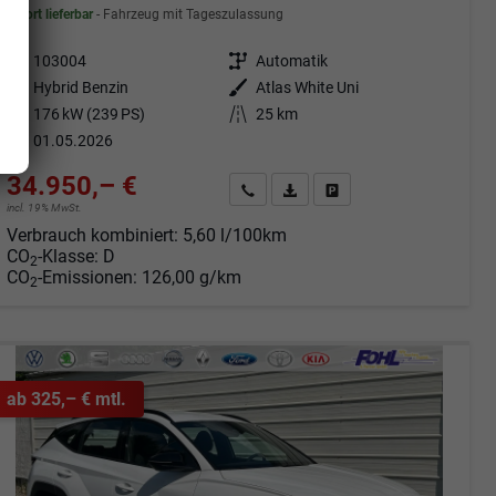
sofort lieferbar
Fahrzeug mit Tageszulassung
Fahrzeugnr.
103004
Getriebe
Automatik
Kraftstoff
Hybrid Benzin
Außenfarbe
Atlas White Uni
Leistung
176 kW (239 PS)
Kilometerstand
25 km
01.05.2026
34.950,– €
Angebot anfordern
Fahrzeugexpose (PDF)
Fahrzeug parken
incl. 19% MwSt.
Verbrauch kombiniert:
5,60 l/100km
CO
-Klasse:
D
2
CO
-Emissionen:
126,00 g/km
2
ab 325,– € mtl.