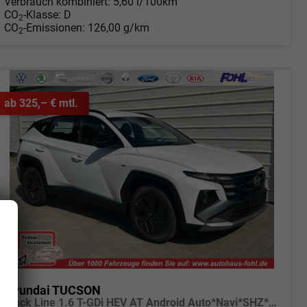
Verbrauch kombiniert:
5,60 l/100km
CO
-Klasse:
D
2
CO
-Emissionen:
126,00 g/km
2
ab 325,– € mtl.
Hyundai TUCSON
Black Line 1.6 T-GDi HEV AT Android Auto*Navi*SHZ*Kamera*2Z Klimaauto*