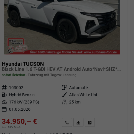
Hyundai TUCSON
Black Line 1.6 T-GDi HEV AT Android Auto*Navi*SHZ*Kamera*2Z Klimaauto*
sofort lieferbar
Fahrzeug mit Tageszulassung
Fahrzeugnr.
103002
Getriebe
Automatik
Kraftstoff
Hybrid Benzin
Außenfarbe
Atlas White Uni
Leistung
176 kW (239 PS)
Kilometerstand
25 km
01.05.2026
34.950,– €
Angebot anfordern
Fahrzeugexpose (PDF)
Fahrzeug parken
incl. 19% MwSt.