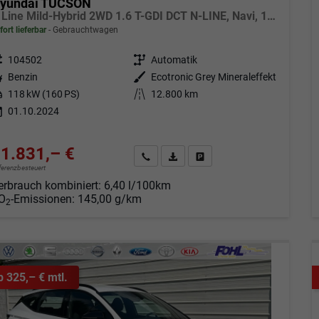
yundai TUCSON
N Line Mild-Hybrid 2WD 1.6 T-GDI DCT N-LINE, Navi, 19-Zoll, Teilleder
fort lieferbar
Gebrauchtwagen
eugnr.
104502
Getriebe
Automatik
tstoff
Benzin
Außenfarbe
Ecotronic Grey Mineraleffekt
tung
118 kW (160 PS)
Kilometerstand
12.800 km
01.10.2024
1.831,– €
Angebot anfordern
Fahrzeugexpose (PDF)
Fahrzeug parken
fferenzbesteuert
erbrauch kombiniert:
6,40 l/100km
O
-Emissionen:
145,00 g/km
2
b 325,– € mtl.