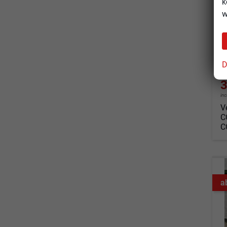
k
so
w
Fahrz
Kraf
Leis
D
3
in
V
C
C
a