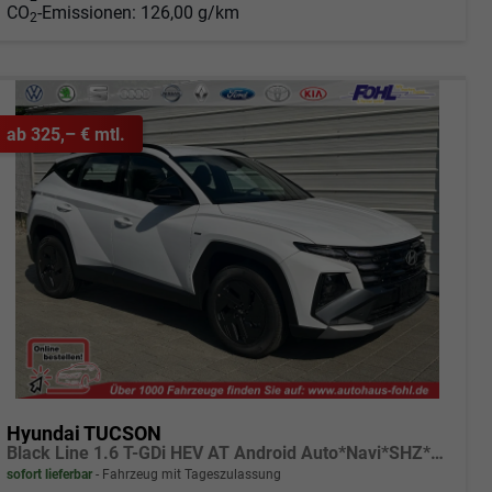
CO
-Emissionen:
126,00 g/km
2
ab 325,– € mtl.
Hyundai TUCSON
Black Line 1.6 T-GDi HEV AT Android Auto*Navi*SHZ*Kamera*2Z Klimaauto*
sofort lieferbar
Fahrzeug mit Tageszulassung