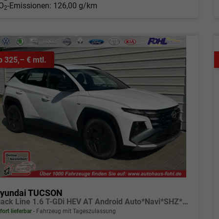
O
-Emissionen:
126,00 g/km
2
b 325,– € mtl.
yundai TUCSON
Black Line 1.6 T-GDi HEV AT Android Auto*Navi*SHZ*Kamera*2Z Klimaauto*
fort lieferbar
Fahrzeug mit Tageszulassung