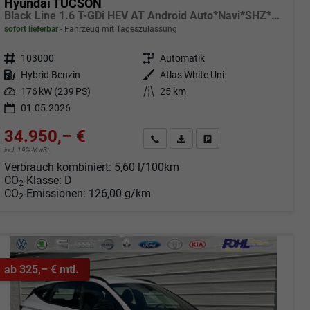
Hyundai TUCSON
Black Line 1.6 T-GDi HEV AT Android Auto*Navi*SHZ*Kamera*2Z Klimaauto*
sofort lieferbar
Fahrzeug mit Tageszulassung
Fahrzeugnr.
103000
Getriebe
Automatik
Kraftstoff
Hybrid Benzin
Außenfarbe
Atlas White Uni
Leistung
176 kW (239 PS)
Kilometerstand
25 km
01.05.2026
34.950,– €
Angebot anfordern
Fahrzeugexpose (PDF)
Fahrzeug parken
incl. 19% MwSt.
Verbrauch kombiniert:
5,60 l/100km
CO
-Klasse:
D
2
CO
-Emissionen:
126,00 g/km
2
ab 325,– € mtl.