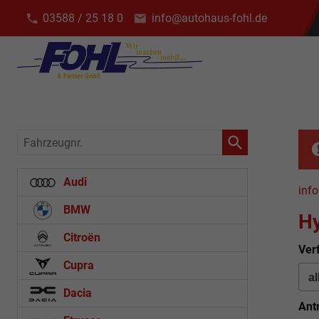
03588 / 25 18 0
info@autohaus-fohl.de
Fahrzeugnr.
Audi
info
BMW
H
Citroën
Ver
Cupra
Dacia
Ant