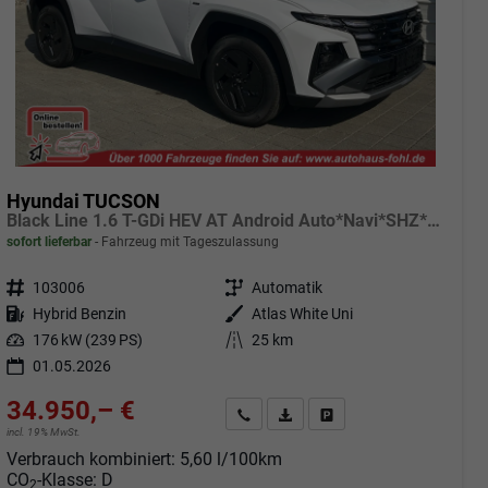
Hyundai TUCSON
Black Line 1.6 T-GDi HEV AT Android Auto*Navi*SHZ*Kamera*2Z Klimaauto*
sofort lieferbar
Fahrzeug mit Tageszulassung
Fahrzeugnr.
103006
Getriebe
Automatik
Kraftstoff
Hybrid Benzin
Außenfarbe
Atlas White Uni
Leistung
176 kW (239 PS)
Kilometerstand
25 km
01.05.2026
34.950,– €
Angebot anfordern
Fahrzeugexpose (PDF)
Fahrzeug parken
incl. 19% MwSt.
Verbrauch kombiniert:
5,60 l/100km
CO
-Klasse:
D
2