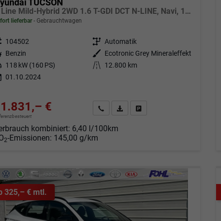
yundai TUCSON
N Line Mild-Hybrid 2WD 1.6 T-GDI DCT N-LINE, Navi, 19-Zoll, Teilleder
fort lieferbar
Gebrauchtwagen
eugnr.
104502
Getriebe
Automatik
tstoff
Benzin
Außenfarbe
Ecotronic Grey Mineraleffekt
tung
118 kW (160 PS)
Kilometerstand
12.800 km
01.10.2024
1.831,– €
Angebot anfordern
Fahrzeugexpose (PDF)
Fahrzeug parken
fferenzbesteuert
erbrauch kombiniert:
6,40 l/100km
O
-Emissionen:
145,00 g/km
2
b 325,– € mtl.