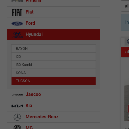
Etrusco
Fiat
I
Ford
Hyundai
BAYON
a
i20
i30 Kombi
KONA
TUCSON
Jaecoo
Kia
Mercedes-Benz
MG