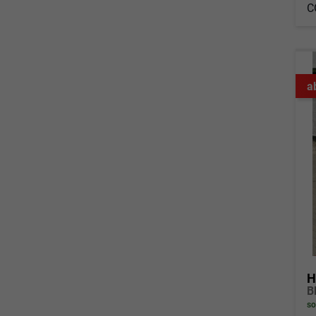
C
a
H
so