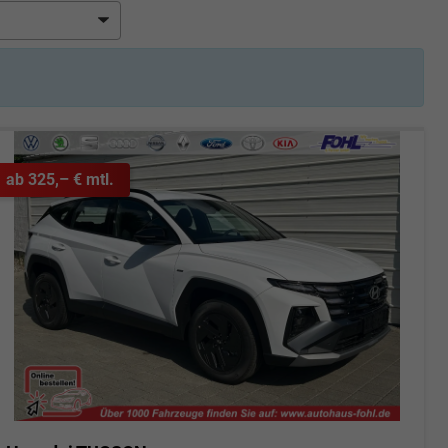
ab 325,– € mtl.