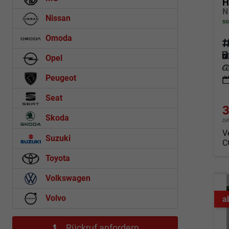
H
Nissan
so
Omoda
Fahrz
Kraf
Opel
Leis
Peugeot
Seat
3
Skoda
Di
V
Suzuki
C
Toyota
Volkswagen
Volvo
a
Rückruf anfordern