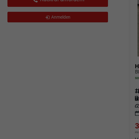
Anmelden
H
so
Fahrz
Kraf
Leis
3
in