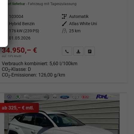
sofort lieferbar
Fahrzeug mit Tageszulassung
Fahrzeugnr.
103004
Getriebe
Automatik
Kraftstoff
Hybrid Benzin
Außenfarbe
Atlas White Uni
Leistung
176 kW (239 PS)
Kilometerstand
25 km
01.05.2026
34.950,– €
Angebot anfordern
Fahrzeugexpose (PDF)
Fahrzeug parken
incl. 19% MwSt.
Verbrauch kombiniert:
5,60 l/100km
CO
-Klasse:
D
2
CO
-Emissionen:
126,00 g/km
2
ab 325,– € mtl.