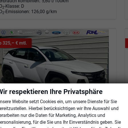
erbrauch kombiniert:
5,60 l/100km
O
-Klasse:
D
2
O
-Emissionen:
126,00 g/km
2
b 325,– € mtl.
Wir respektieren Ihre Privatsphäre
nsere Website setzt Cookies ein, um unsere Dienste für Sie
ereitzustellen. Hierbei berücksichtigen wir Ihre Auswahl und
erarbeiten nur die Daten für Marketing, Analytics und
yundai TUCSON
ersonalisierung, für die Sie uns Ihr Einverständnis geben. Sie
Black Line 1.6 T-GDi HEV AT Android Auto*Navi*SHZ*Kamera*2Z Klimaauto*