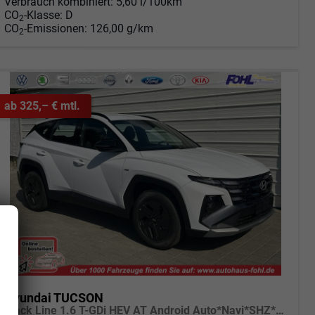
Verbrauch kombiniert:
5,60 l/100km
CO
-Klasse:
D
2
CO
-Emissionen:
126,00 g/km
2
ab 325,– € mtl.
Hyundai TUCSON
Black Line 1.6 T-GDi HEV AT Android Auto*Navi*SHZ*Kamera*2Z Klimaauto*