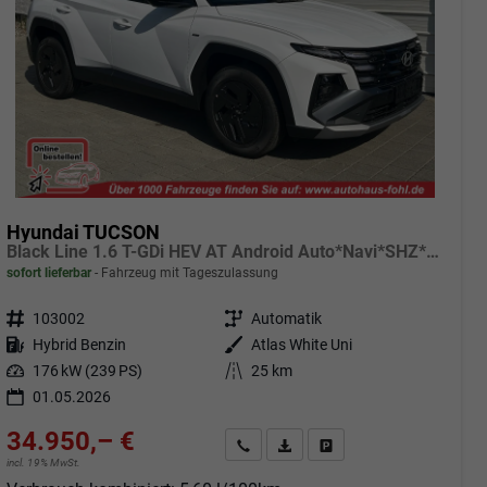
Hyundai TUCSON
Black Line 1.6 T-GDi HEV AT Android Auto*Navi*SHZ*Kamera*2Z Klimaauto*
sofort lieferbar
Fahrzeug mit Tageszulassung
Fahrzeugnr.
103002
Getriebe
Automatik
Kraftstoff
Hybrid Benzin
Außenfarbe
Atlas White Uni
Leistung
176 kW (239 PS)
Kilometerstand
25 km
01.05.2026
34.950,– €
Angebot anfordern
Fahrzeugexpose (PDF)
Fahrzeug parken
incl. 19% MwSt.