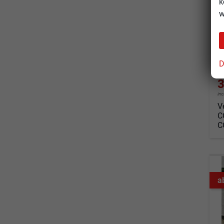
k
so
w
Fahrz
Kraf
Leis
D
3
in
V
C
C
a