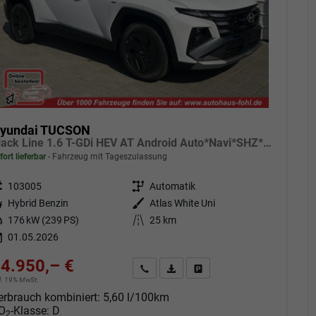
yundai TUCSON
Black Line 1.6 T-GDi HEV AT Android Auto*Navi*SHZ*Kamera*2Z Klimaauto*
fort lieferbar
Fahrzeug mit Tageszulassung
eugnr.
103005
Getriebe
Automatik
tstoff
Hybrid Benzin
Außenfarbe
Atlas White Uni
tung
176 kW (239 PS)
Kilometerstand
25 km
01.05.2026
4.950,– €
Angebot anfordern
Fahrzeugexpose (PDF)
Fahrzeug parken
cl. 19% MwSt.
erbrauch kombiniert:
5,60 l/100km
O
-Klasse:
D
2