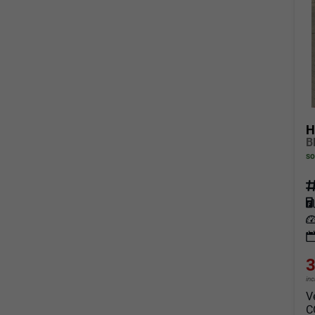
H
so
Fahrz
Kraf
Leis
3
in
V
C