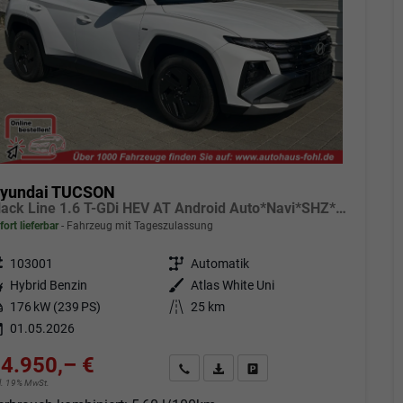
yundai TUCSON
Black Line 1.6 T-GDi HEV AT Android Auto*Navi*SHZ*Kamera*2Z Klimaauto*
fort lieferbar
Fahrzeug mit Tageszulassung
eugnr.
103001
Getriebe
Automatik
tstoff
Hybrid Benzin
Außenfarbe
Atlas White Uni
tung
176 kW (239 PS)
Kilometerstand
25 km
01.05.2026
4.950,– €
Angebot anfordern
Fahrzeugexpose (PDF)
Fahrzeug parken
cl. 19% MwSt.