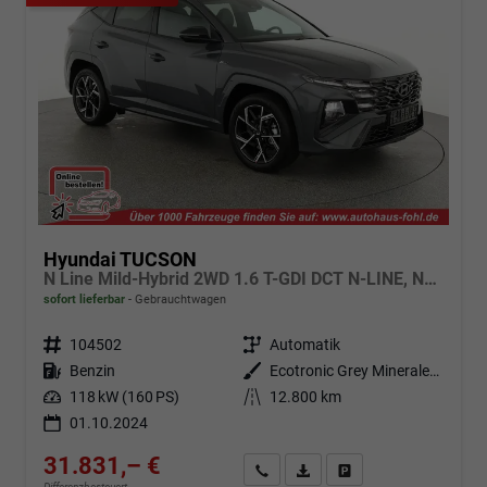
Hyundai TUCSON
N Line Mild-Hybrid 2WD 1.6 T-GDI DCT N-LINE, Navi, 19-Zoll, Teilleder
sofort lieferbar
Gebrauchtwagen
Fahrzeugnr.
104502
Getriebe
Automatik
Kraftstoff
Benzin
Außenfarbe
Ecotronic Grey Mineraleffekt
Leistung
118 kW (160 PS)
Kilometerstand
12.800 km
01.10.2024
31.831,– €
Angebot anfordern
Fahrzeugexpose (PDF)
Fahrzeug parken
Differenzbesteuert