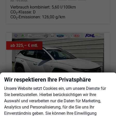
incl. 19% MwSt.
Verbrauch kombiniert:
5,60 l/100km
CO
-Klasse:
D
2
CO
-Emissionen:
126,00 g/km
2
ab 325,– € mtl.
Wir respektieren Ihre Privatsphäre
Unsere Website setzt Cookies ein, um unsere Dienste für
Sie bereitzustellen. Hierbei berücksichtigen wir Ihre
Auswahl und verarbeiten nur die Daten für Marketing,
Analytics und Personalisierung, für die Sie uns Ihr
Hyundai TUCSON
Einverständnis geben. Sie können Ihre Einwilligung
Black Line 1.6 T-GDi HEV AT Android Auto*Navi*SHZ*Kamera*2Z Klimaauto*