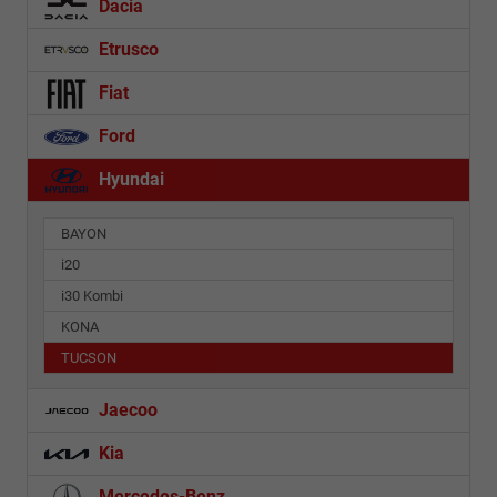
Dacia
Etrusco
Fiat
Ford
Hyundai
BAYON
i20
i30 Kombi
KONA
TUCSON
Jaecoo
Kia
Mercedes-Benz