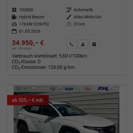
Fahrzeugnr.
103000
Getriebe
Automatik
Kraftstoff
Hybrid Benzin
Außenfarbe
Atlas White Uni
Leistung
176 kW (239 PS)
Kilometerstand
25 km
01.05.2026
34.950,– €
Angebot anfordern
Fahrzeugexpose (PDF)
Fahrzeug parken
incl. 19% MwSt.
Verbrauch kombiniert:
5,60 l/100km
CO
-Klasse:
D
2
CO
-Emissionen:
126,00 g/km
2
ab 325,– € mtl.