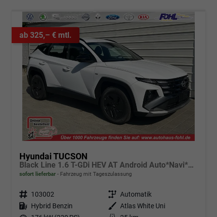
ab 325,– € mtl.
Hyundai TUCSON
Black Line 1.6 T-GDi HEV AT Android Auto*Navi*SHZ*Kamera*2Z Klimaauto*
sofort lieferbar
Fahrzeug mit Tageszulassung
Fahrzeugnr.
103002
Getriebe
Automatik
Kraftstoff
Hybrid Benzin
Außenfarbe
Atlas White Uni