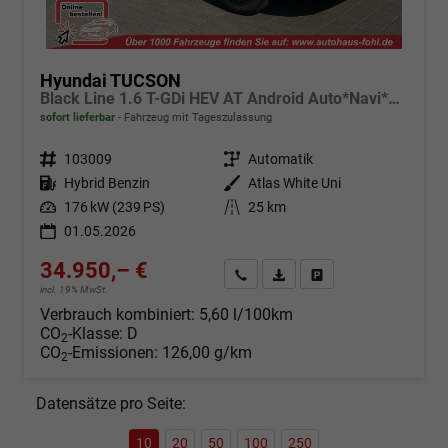
Hyundai TUCSON
Black Line 1.6 T-GDi HEV AT Android Auto*Navi*SHZ*Kamera*2Z Klimaauto*
sofort lieferbar
Fahrzeug mit Tageszulassung
Fahrzeugnr.
103009
Getriebe
Automatik
Kraftstoff
Hybrid Benzin
Außenfarbe
Atlas White Uni
Leistung
176 kW (239 PS)
Kilometerstand
25 km
01.05.2026
34.950,– €
Angebot anfordern
Fahrzeugexpose (PDF)
Fahrzeug parken
incl. 19% MwSt.
Verbrauch kombiniert:
5,60 l/100km
CO
-Klasse:
D
2
CO
-Emissionen:
126,00 g/km
2
Datensätze pro Seite:
10
20
50
100
250