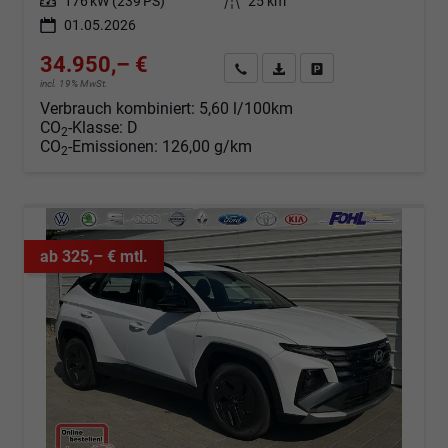
Leistung
176 kW (239 PS)
Kilometerstand
25 km
01.05.2026
34.950,– €
Angebot anfordern
Fahrzeugexpose (PDF)
Fahrzeug parken
incl. 19% MwSt.
Verbrauch kombiniert:
5,60 l/100km
CO
-Klasse:
D
2
CO
-Emissionen:
126,00 g/km
2
ab 325,– € mtl.