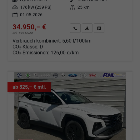
Leistung
176 kW (239 PS)
Kilometerstand
25 km
01.05.2026
34.950,– €
Angebot anfordern
Fahrzeugexpose (PDF)
Fahrzeug parken
incl. 19% MwSt.
Verbrauch kombiniert:
5,60 l/100km
CO
-Klasse:
D
2
CO
-Emissionen:
126,00 g/km
2
ab 325,– € mtl.