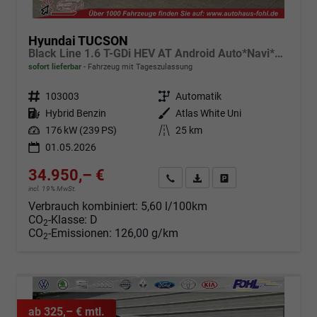
Hyundai TUCSON
Black Line 1.6 T-GDi HEV AT Android Auto*Navi*SHZ*Kamera*2Z Klimaauto*
sofort lieferbar
Fahrzeug mit Tageszulassung
Fahrzeugnr.
103003
Getriebe
Automatik
Kraftstoff
Hybrid Benzin
Außenfarbe
Atlas White Uni
Leistung
176 kW (239 PS)
Kilometerstand
25 km
01.05.2026
34.950,– €
Angebot anfordern
Fahrzeugexpose (PDF)
Fahrzeug parken
incl. 19% MwSt.
Verbrauch kombiniert:
5,60 l/100km
CO
-Klasse:
D
2
CO
-Emissionen:
126,00 g/km
2
ab 325,– € mtl.