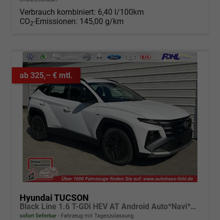
Verbrauch kombiniert:
6,40 l/100km
CO
-Emissionen:
145,00 g/km
2
ab 325,– € mtl.
Hyundai TUCSON
Black Line 1.6 T-GDi HEV AT Android Auto*Navi*SHZ*Kamera*2Z Klimaauto*
sofort lieferbar
Fahrzeug mit Tageszulassung