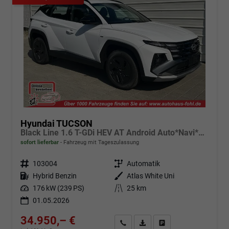
Hyundai TUCSON
Black Line 1.6 T-GDi HEV AT Android Auto*Navi*SHZ*Kamera*2Z Klimaauto*
sofort lieferbar
Fahrzeug mit Tageszulassung
Fahrzeugnr.
103004
Getriebe
Automatik
Kraftstoff
Hybrid Benzin
Außenfarbe
Atlas White Uni
Leistung
176 kW (239 PS)
Kilometerstand
25 km
01.05.2026
34.950,– €
Angebot anfordern
Fahrzeugexpose (PDF)
Fahrzeug parken