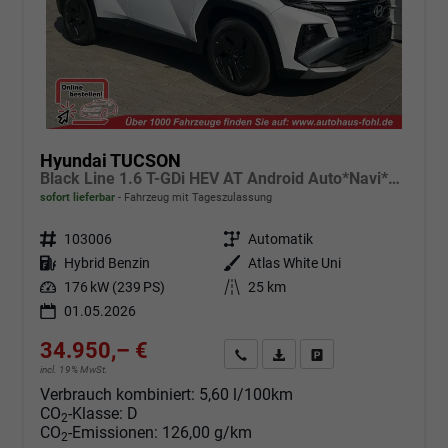
Hyundai TUCSON
Black Line 1.6 T-GDi HEV AT Android Auto*Navi*SHZ*Kamera*2Z Klimaauto*
sofort lieferbar
Fahrzeug mit Tageszulassung
Fahrzeugnr.
103006
Getriebe
Automatik
Kraftstoff
Hybrid Benzin
Außenfarbe
Atlas White Uni
Leistung
176 kW (239 PS)
Kilometerstand
25 km
01.05.2026
34.950,– €
Angebot anfordern
Fahrzeugexpose (PDF)
Fahrzeug parken
incl. 19% MwSt.
Verbrauch kombiniert:
5,60 l/100km
CO
-Klasse:
D
2
CO
-Emissionen:
126,00 g/km
2