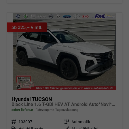
ab 325,– € mtl.
Hyundai TUCSON
Black Line 1.6 T-GDi HEV AT Android Auto*Navi*SHZ*Kamera*2Z Klimaauto*
sofort lieferbar
Fahrzeug mit Tageszulassung
Fahrzeugnr.
103007
Getriebe
Automatik
Kraftstoff
Hybrid Benzin
Außenfarbe
Atlas White Uni