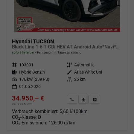
Hyundai TUCSON
Black Line 1.6 T-GDi HEV AT Android Auto*Navi*SHZ*Kamera*2Z Klimaauto*
sofort lieferbar
Fahrzeug mit Tageszulassung
Fahrzeugnr.
103001
Getriebe
Automatik
Kraftstoff
Hybrid Benzin
Außenfarbe
Atlas White Uni
Leistung
176 kW (239 PS)
Kilometerstand
25 km
01.05.2026
34.950,– €
Angebot anfordern
Fahrzeugexpose (PDF)
Fahrzeug parken
incl. 19% MwSt.
Verbrauch kombiniert:
5,60 l/100km
CO
-Klasse:
D
2
CO
-Emissionen:
126,00 g/km
2