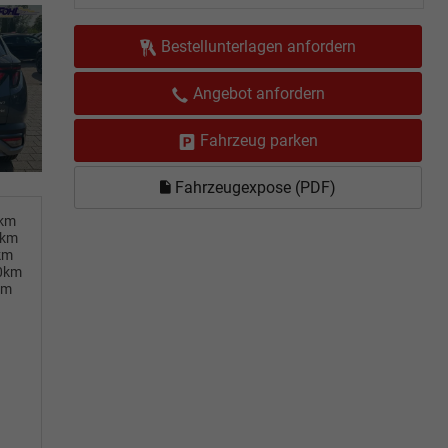
Bestellunterlagen anfordern
Angebot anfordern
Fahrzeug parken
Fahrzeugexpose (PDF)
0km
0km
km
00km
km