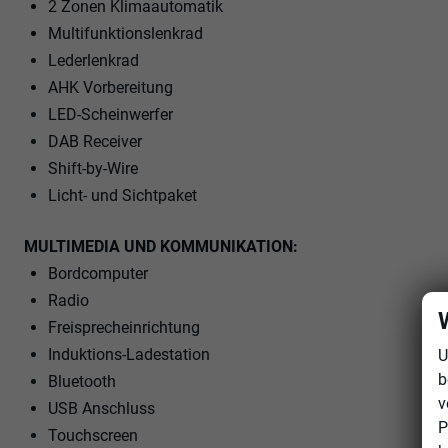
2 Zonen Klimaautomatik
Multifunktionslenkrad
Lederlenkrad
AHK Vorbereitung
LED-Scheinwerfer
DAB Receiver
Shift-by-Wire
Licht- und Sichtpaket
MULTIMEDIA UND KOMMUNIKATION:
Bordcomputer
Radio
Freisprecheinrichtung
Induktions-Ladestation
U
b
Bluetooth
v
USB Anschluss
P
Touchscreen