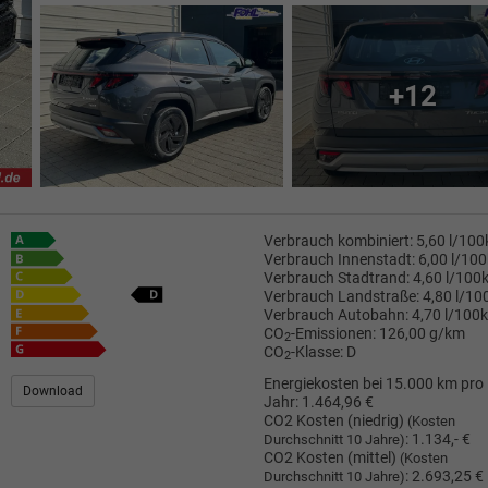
+12
Verbrauch kombiniert:
5,60 l/10
Verbrauch Innenstadt:
6,00 l/10
Verbrauch Stadtrand:
4,60 l/100
Verbrauch Landstraße:
4,80 l/1
Verbrauch Autobahn:
4,70 l/100
CO
-Emissionen:
126,00 g/km
2
CO
-Klasse:
D
2
Energiekosten bei 15.000 km pro
Download
Jahr:
1.464,96 €
CO2 Kosten (niedrig)
(Kosten
:
1.134,- €
Durchschnitt 10 Jahre)
CO2 Kosten (mittel)
(Kosten
:
2.693,25 €
Durchschnitt 10 Jahre)