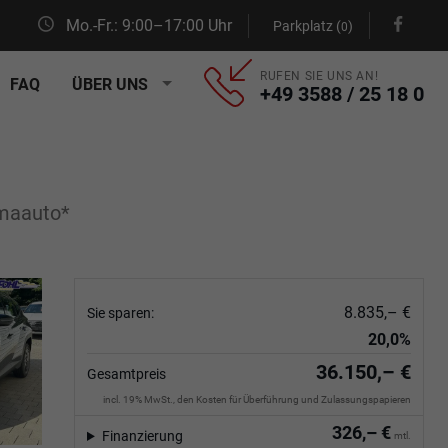
Mo.-Fr.: 9:00–17:00 Uhr
Parkplatz (
)
0
RUFEN SIE UNS AN!
FAQ
ÜBER UNS
+49 3588 / 25 18 0
imaauto*
8.835,– €
Sie sparen:
20,0%
36.150,– €
Gesamtpreis
incl. 19% MwSt., den Kosten für Überführung und Zulassungspapieren
326,– €
Finanzierung
mtl.