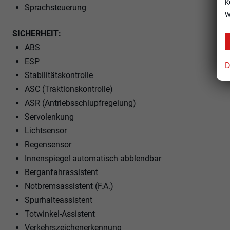
k
Sprachsteuerung
w
SICHERHEIT:
ABS
ESP
D
Stabilitätskontrolle
ASC (Traktionskontrolle)
ASR (Antriebsschlupfregelung)
Servolenkung
Lichtsensor
Regensensor
Innenspiegel automatisch abblendbar
Berganfahrassistent
Notbremsassistent (F.A.)
Spurhalteassistent
Totwinkel-Assistent
Verkehrszeichenerkennung