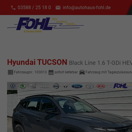
03588 / 25 18 0
info@autohaus-fohl.de
Hyundai TUCSON
Black Line 1.6 T-GDi 
Fahrzeugnr.:
103013
sofort lieferbar
Fahrzeug mit Tageszulassun